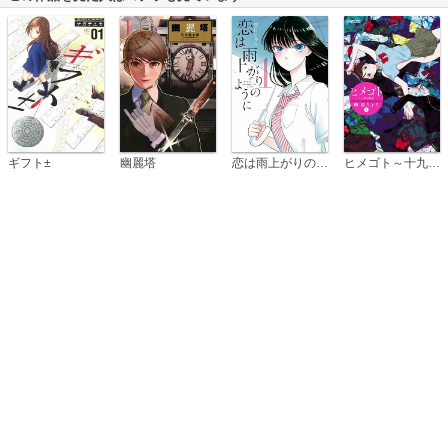
恋は雨上がりのように
ギフト±
幽麗塔
ヒメゴト～十九歳の制服～