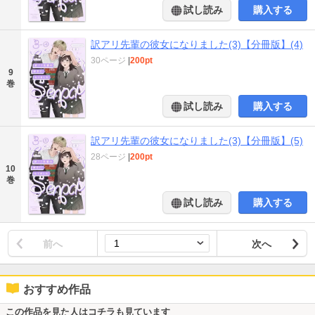
試し読み
購入する
訳アリ先輩の彼女になりました(3)【分冊版】(4)
30ページ
|
200pt
9
巻
試し読み
購入する
訳アリ先輩の彼女になりました(3)【分冊版】(5)
28ページ
|
200pt
10
巻
試し読み
購入する
前へ
次へ
おすすめ作品
この作品を見た人はコチラも見ています