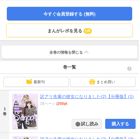
いった。いざという時に頼れる安心感、一緒に笑い合える幸せ。彼と付き合い
始めてから、２人で過ごす毎日が愛おしい。
今すぐ会員登録する (無料)
まんがレポを見る
1件
全巻の情報を
閉じる
巻一覧
最新刊
まとめ買い
訳アリ先輩の彼女になりました(2)【分冊版】(1)
28ページ
|
200pt
1
巻
試し読み
購入する
訳アリ先輩の彼女になりました(2)【分冊版】(2)