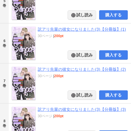
5
巻
試し読み
購入する
訳アリ先輩の彼女になりました(3)【分冊版】(1)
30ページ
|
200pt
6
巻
試し読み
購入する
訳アリ先輩の彼女になりました(3)【分冊版】(2)
30ページ
|
200pt
7
巻
試し読み
購入する
訳アリ先輩の彼女になりました(3)【分冊版】(3)
30ページ
|
200pt
8
巻