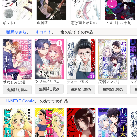
恋は雨上がりのように
ギフト±
幽麗塔
ヒメゴト～十九歳の制服～
「
猫野ゆきち
」 「
キヨミト
」
のおすすめ作品
…他
ツワモノたちの恋愛事情
ディープリベンジ-顔を捨てた家政婦- 【分冊版】
病弱ママですが、闇落ち息子を育ててみせます！
幼なじみは溺愛ホテル王 スイートルームで初めての××!?
無料試し読み
無料試し読み
無料試し読み
無料試し読み
「
U-NEXT Comic
」 のおすすめ作品