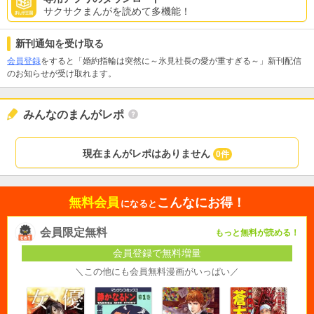
サクサクまんがを読めて多機能！
新刊通知を受け取る
会員登録
をすると「婚約指輪は突然に～氷見社長の愛が重すぎる～」新刊配信
のお知らせが受け取れます。
みんなのまんがレポ
現在まんがレポはありません
0件
無料会員
こんなにお得！
になると
会員限定無料
もっと無料が読める！
会員登録で無料増量
＼この他にも会員無料漫画がいっぱい／