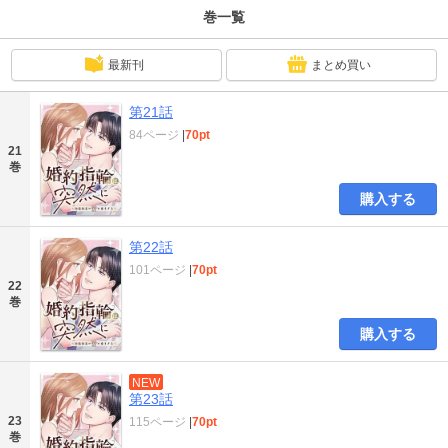
巻一覧
最新刊
まとめ買い
第21話
84ページ
|
70pt
21
巻
購入する
第22話
101ページ
|
70pt
22
巻
購入する
NEW
第23話
23
115ページ
|
70pt
巻