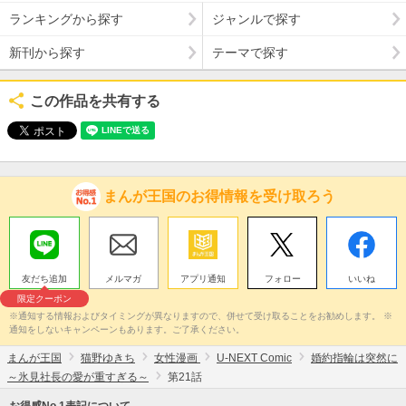
ランキングから探す
ジャンルで探す
新刊から探す
テーマで探す
この作品を共有する
まんが王国のお得情報を受け取ろう
友だち追加
メルマガ
アプリ通知
フォロー
いいね
限定クーポン
※通知する情報およびタイミングが異なりますので、併せて受け取ることをお勧めします。 ※
通知をしないキャンペーンもあります。ご了承ください。
まんが王国
猫野ゆきち
女性漫画
U-NEXT Comic
婚約指輪は突然に
～氷見社長の愛が重すぎる～
第21話
お得感No.1表記について