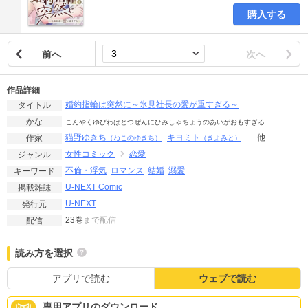
購入する
前へ
次へ
作品詳細
婚約指輪は突然に～氷見社長の愛が重すぎる～
タイトル
かな
こんやくゆびわはとつぜんにひみしゃちょうのあいがおもすぎる
猫野ゆきち
キヨミト
…他
作家
（ねこのゆきち）
（きよみと）
女性コミック
恋愛
ジャンル
不倫・浮気
ロマンス
結婚
溺愛
キーワード
U-NEXT Comic
掲載雑誌
U-NEXT
発行元
23巻
まで配信
配信
読み方を選択
アプリで読む
ウェブで読む
専用アプリのダウンロード