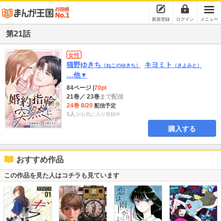
新規登録
ログイン
メニュー
第21話
女性
猫野ゆきち
キヨミト
（ねこのゆきち）
（きよみと）
…他▼
84ページ
|
70pt
21巻
／ 23巻
まで配信
24巻 8/20
配信予定
1人
がお気に入り登録中
購入する
おすすめ作品
この作品を見た人はコチラも見ています