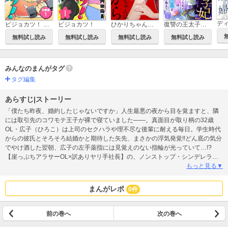
ビジョカツ！ 【分冊版】
ビジョカツ！
ひかりちゃんはクズだから
復讐の王太子妃 ～虐げられた令嬢は冷酷騎士の手を取る～ 【分冊版】
無料試し読み
無料試し読み
無料試し読み
無料試し読み
みんなのまんがタグ
タグ編集
あらすじ|ストーリー
「僕たち昨夜、婚約したじゃないですか」人生最悪の夜から目を覚ますと、隣
には取引先のコワモテ王子が裸で寝ていました――。真面目が取り柄の32歳
OL・広子（ひろこ）は上司のセクハラや理不尽な後輩に耐える毎日。学生時代
からの彼氏とそろそろ結婚かと期待した矢先、まさかの浮気発覚!!どん底の気分
でやけ酒した翌朝、広子の左手薬指には見覚えのない指輪が光っていて…!?
【崖っぷちアラサーOL×訳ありヤリ手社長】の、ノンストップ・シンデレラ・
ラブコメディ!
もっと見る▼
まんがレポ
0件
前の巻へ
次の巻へ