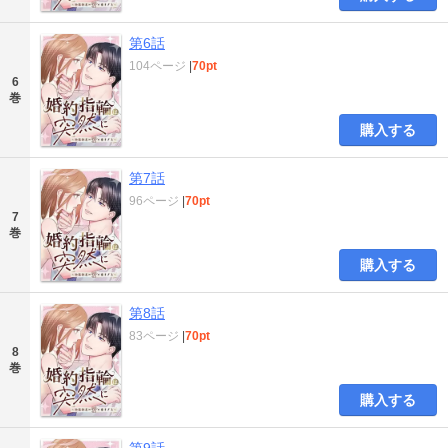
第6話
104ページ
|
70pt
6
巻
購入する
第7話
96ページ
|
70pt
7
巻
購入する
第8話
83ページ
|
70pt
8
巻
購入する