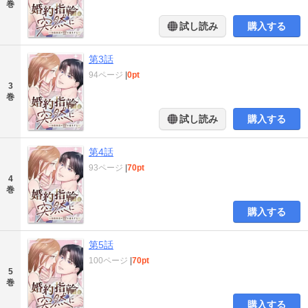
巻
試し読み
購入する
第3話
94ページ
|
0pt
3
巻
試し読み
購入する
第4話
93ページ
|
70pt
4
巻
購入する
第5話
100ページ
|
70pt
5
巻
購入する