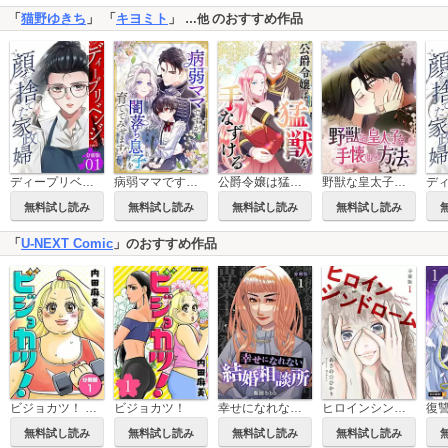
「
猫野ゆきち
」 「
キヨミト
」
のおすすめ作品
…他
ディープリベンジ-顔を捨てた家政婦- 【分冊版】
病弱ママですが、闇落ち息子を育ててみせます！
公爵令嬢は猛獣を手なずける
野獣な皇太子を手懐ける方法
無料試し読み
無料試し読み
無料試し読み
無料試し読み
「
U-NEXT Comic
」のおすすめ作品
ビジョカツ！ 【分冊版】
ビジョカツ！
幸せになれない結婚相談所 【分冊版】
ヒロインシンドローム 【分冊版】
無料試し読み
無料試し読み
無料試し読み
無料試し読み