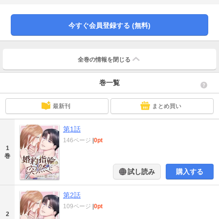
でやけ酒した翌朝、広子の左手薬指には見覚えのない指輪が光っていて…!?
【崖っぷちアラサーOL×訳ありヤリ手社長】の、ノンストップ・シンデレラ・
ラブコメディ!
今すぐ会員登録する (無料)
全巻の情報を
閉じる
巻一覧
最新刊
まとめ買い
第1話
146ページ
|
0pt
1
巻
試し読み
購入する
第2話
109ページ
|
0pt
2