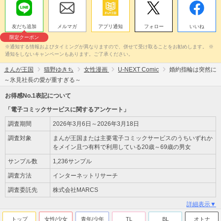
友だち追加
メルマガ
アプリ通知
フォロー
いいね
限定クーポン
※通知する情報およびタイミングが異なりますので、併せて受け取ることをお勧めします。 ※
通知をしないキャンペーンもあります。ご了承ください。
まんが王国
猫野ゆきち
女性漫画
U-NEXT Comic
婚約指輪は突然に
～氷見社長の愛が重すぎる～
お得感No.1表記について
「電子コミックサービスに関するアンケート」
調査期間
2026年3月6日～2026年3月18日
調査対象
まんが王国または主要電子コミックサービスのうちいずれか
をメイン且つ有料で利用している20歳～69歳の男女
サンプル数
1,236サンプル
調査方法
インターネットリサーチ
調査委託先
株式会社MARCS
詳細表示▼
トップ
女性/少女
青年/少年
TL
BL
オトナ