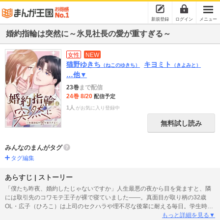
新規登録
ログイン
メニュー
婚約指輪は突然に～氷見社長の愛が重すぎる～
女性
NEW
猫野ゆきち
キヨミト
（ねこのゆきち）
（きよみと）
…他▼
23巻
まで配信
24巻 8/20
配信予定
1人
がお気に入り登録中
無料試し読み
みんなのまんがタグ
タグ編集
あらすじ | ストーリー
「僕たち昨夜、婚約したじゃないですか」人生最悪の夜から目を覚ますと、隣
には取引先のコワモテ王子が裸で寝ていました――。真面目が取り柄の32歳
OL・広子（ひろこ）は上司のセクハラや理不尽な後輩に耐える毎日。学生時代
からの彼氏とそろそろ結婚かと期待した矢先、まさかの浮気発覚!!どん底の気分
もっと詳細を見る▼