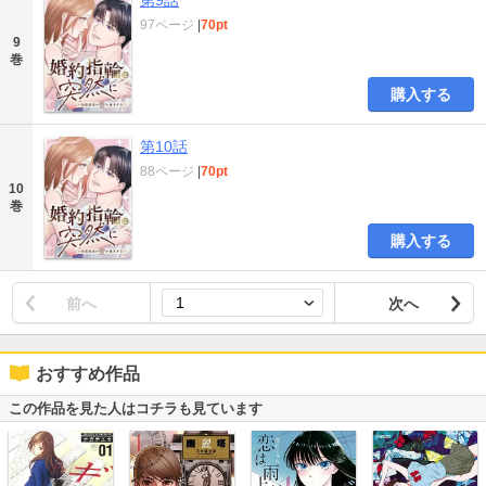
第9話
97ページ
|
70pt
9
巻
購入する
第10話
88ページ
|
70pt
10
巻
購入する
前へ
次へ
おすすめ作品
この作品を見た人はコチラも見ています