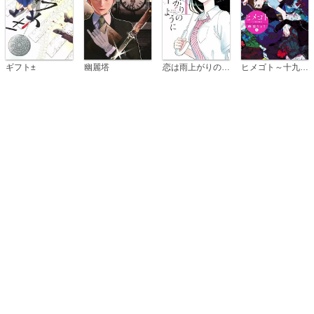
恋は雨上がりのように
ギフト±
幽麗塔
ヒメゴト～十九歳の制服～