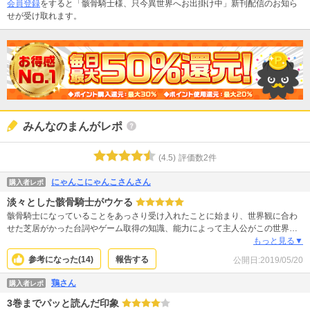
会員登録
をすると「骸骨騎士様、只今異世界へお出掛け中」新刊配信のお知ら
せが受け取れます。
みんなのまんがレポ
(
4.5
)
評価数
2
件
にゃんこにゃんこさんさん
購入者レポ
淡々とした骸骨騎士がウケる
骸骨騎士になっていることをあっさり受け入れたことに始まり、世界観に合わ
せた芝居がかった台詞やゲーム取得の知識、能力によって主人公がこの世界を
楽しんでいるのが滲み出る作品です。だから主人公と一緒に旅をしている気分
もっと見る▼
になり感情移入も出来ます。ゲーム転生ものは最近漫画や小説で多くこちらも
参考になった(
14
)
報告する
公開日:
2019/05/20
ノベルが原作ですが、漫画のほうが面白いかな。表情とかね。 人情ゲーム転生
冒険物語としてオススメします。
鶏さん
購入者レポ
3巻までパッと読んだ印象