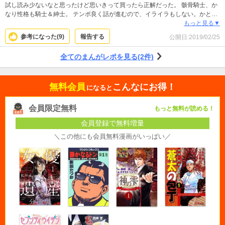
試し読み少ないなと思ったけど思いきって買ったら正解だった。 骸骨騎士、か
なり性格も騎士＆紳士。 テンポ良く話が進むので、イライラもしない。かとい
って早すぎて取り残された感じもない。 転生もので良くある無双系だけど、冷
もっと見る▼
めるほどではないし主人公が性格良くてうっかり屋のオッさんだから和む。 ポ
参考になった(
9
)
報告する
公開日:
2019/02/25
ンタの可愛さに癒される。もふもふしたい。 続きが気になる程度には内容良か
ったからまた癒されるために読みますわ。 めっちゃ面白かったってわけでもな
全てのまんがレポを見る(2件)
いから星4だけど、これからに期待。
無料会員
こんなにお得！
になると
会員限定無料
もっと無料が読める！
会員登録で無料増量
＼この他にも会員無料漫画がいっぱい／