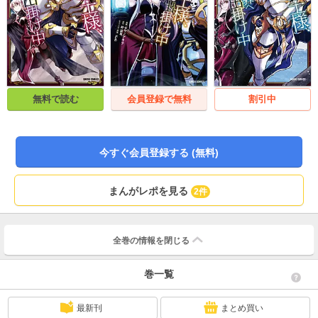
無料で読む
会員登録で無料
割引中
今すぐ会員登録する (無料)
まんがレポを見る
2件
全巻の情報を
閉じる
巻一覧
最新刊
まとめ買い