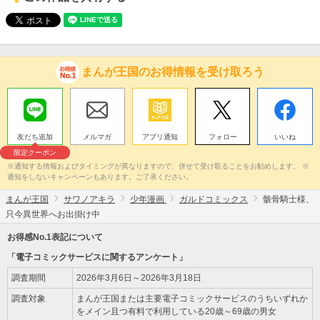
まんが王国のお得情報を受け取ろう
友だち追加
メルマガ
アプリ通知
フォロー
いいね
限定クーポン
※通知する情報およびタイミングが異なりますので、併せて受け取ることをお勧めします。 ※
通知をしないキャンペーンもあります。ご了承ください。
まんが王国
サワノアキラ
少年漫画
ガルドコミックス
骸骨騎士様、
只今異世界へお出掛け中
お得感No.1表記について
「電子コミックサービスに関するアンケート」
調査期間
2026年3月6日～2026年3月18日
調査対象
まんが王国または主要電子コミックサービスのうちいずれか
をメイン且つ有料で利用している20歳～69歳の男女