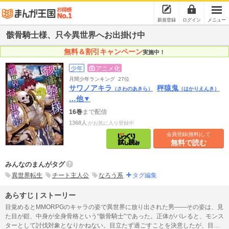
新規登録
ログイン
メニュー
骸骨騎士様、只今異世界へお出掛け中
無料＆割引キャンペーン
実施中！
少年
アニメ化
月間少年ランキング
27位
サワノアキラ
秤猿鬼
（さわのあきら）
（はかりえんき）
…他▼
16巻
まで配信
1368人
がお気に入り登録中
会員登録(無料)して
無料で読む
みんなのまんがタグ
異世界転生
チート主人公
なろう系
タグ編集
あらすじ | ストーリー
目覚めるとMMORPGのキャラの姿で異世界に放り出された男――その姿は、見
た目が鎧、中身が全身骨格という“骸骨騎士”であった。正体がバレると、モンス
ターとして討伐対象となりかねない。目立たず過ごすことを決意したが、目の