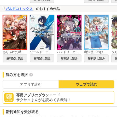
「
ガルドコミックス
」のおすすめ作品
魔法使いのおしごと
ありふれた職業で世界最強
ワールド・ティーチャー 異世界式教育エージェント
バンドリ！ガールズバンドパーティ！ Roselia Stage
無料試し読み
無料試し読み
無料試し読み
無料試し読み
読み方を選択
アプリで読む
ウェブで読む
専用アプリのダウンロード
サクサクまんがを読めて多機能！
新刊通知を受け取る