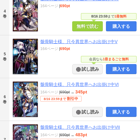
164ページ
|
690pt
4
巻
8/16 23:59
まで
1冊無料
無料で読む
購入する
骸骨騎士様、只今異世界へお出掛け中V
164ページ
|
690pt
5
巻
会員なら
1冊まるごと無料
試し読み
購入する
骸骨騎士様、只今異世界へお出掛け中VI
345pt
164ページ
|
690pt
→
6
割引中
8/16 23:59まで
巻
試し読み
購入する
骸骨騎士様、只今異世界へお出掛け中VII
483pt
164ページ
|
690pt
→
7