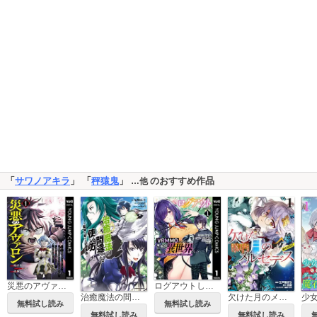
「
サワノアキラ
」 「
秤猿鬼
」
のおすすめ作品
…他
災悪のアヴァロン～ゲーム最弱の悪役デブに転移したけど、俺だけ“やせれば強くてニューゲーム”な世界だったので、最速レベルアップ＆破滅フラグ回避で影の英雄を目指します～
ログアウトしたのはVRMMOじゃなく本物の異世界でした ～現実に戻ってもステータスが壊れている件～
治癒魔法の間違った使い方 ～戦場を駆ける回復要員～
欠けた月のメルセデス～吸血鬼の貴族に転生したけど捨てられそうなのでダンジョンを制覇する～@COMIC
無料試し読み
無料試し読み
無料試し読み
無料試し読み