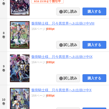
割引中
8/16 23:59まで
巻
試し読み
購入する
骸骨騎士様、只今異世界へお出掛け中VIII
164ページ
|
690pt
8
巻
試し読み
購入する
骸骨騎士様、只今異世界へお出掛け中IX
164ページ
|
690pt
9
巻
試し読み
購入する
骸骨騎士様、只今異世界へお出掛け中X
164ページ
|
690pt
10
巻