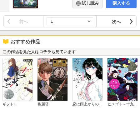
試し読み
購入する
前へ
次へ
おすすめ作品
この作品を見た人はコチラも見ています
恋は雨上がりのように
ギフト±
幽麗塔
ヒメゴト～十九歳の制服～