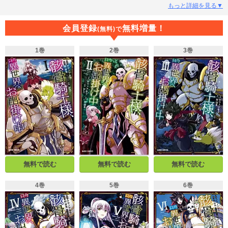
前の悪事は捨て置けず、ゲームで鍛えたスキルと能力で快刀乱麻の大活躍をし
もっと詳細を見る▼
てしまう！「我は流浪の旅人。名を…アークと申す」骸骨騎士アークによる無
自覚“世直し”異世界ファンタジー開幕!!巻末に原作者書き下ろし小説収録。
会員登録
無料増量！
(無料)で
1巻
2巻
3巻
無料で読む
無料で読む
無料で読む
4巻
5巻
6巻