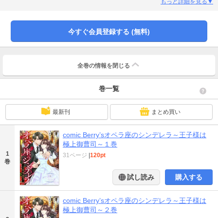
イズの合わないドレスが災いし、意識を失ってしまう。清良が目を覚ますと、
もっと詳細を見る▼
そこはオペラハウスのVIPルームだった。そばには、この劇場のオーナーにして
城ケ崎財閥の若き御曹司──総司。替え玉で来ていた弱みを握られた清良は、彼
から“絶対に恋をしてはいけない”という条件付きの契約結婚を持ちかけられる。
今すぐ会員登録する (無料)
一夜の過ちの責任を取る、という名目で。甘く絡む視線、触れられるたび乱れ
ていく鼓動。愛を禁じられたはずの花嫁は、次第に彼の熱に心まで揺さぶられ
ていく。「身体に溺れるのはかまわない。──だが、心までは溺れないでくれ
よ」好きになってはいけない。それなのに、身体を重ねるたび彼の魅力に心を
全巻の情報を
閉じる
乱されて…。 (この作品は電子コミック誌comic Berry's Vol.209に収録しており
ます。重複購入にご注意ください)
巻一覧
最新刊
まとめ買い
comic Berry’sオペラ座のシンデレラ～王子様は
極上御曹司～１巻
1
31ページ
|
120pt
巻
試し読み
購入する
comic Berry’sオペラ座のシンデレラ～王子様は
極上御曹司～２巻