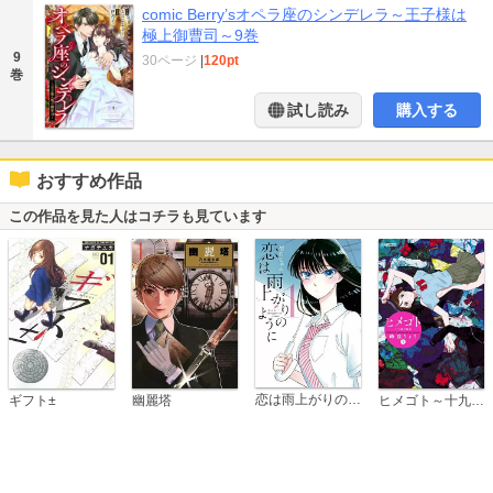
comic Berry’sオペラ座のシンデレラ～王子様は
極上御曹司～9巻
9
30ページ
|
120pt
巻
試し読み
購入する
おすすめ作品
この作品を見た人はコチラも見ています
恋は雨上がりのように
ギフト±
幽麗塔
ヒメゴト～十九歳の制服～