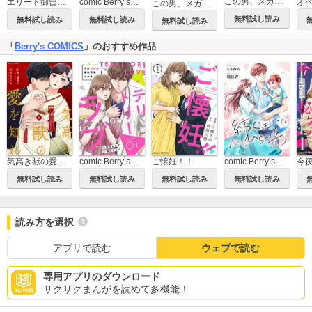
この男、メガネを外すと豹変します。【合本版】[ボル恋comic]
エリート御曹司が花嫁にご指名です
comic Berry’sエリート御曹司が花嫁にご指名です
この男、メガネを外すと豹変します。[ボル恋comic]
無料試し読み
無料試し読み
無料試し読み
無料試し読み
「
Berry's COMICS
」のおすすめ作品
気高き獣の愛を知れ
comic Berry’sテリトリーラブ～その外科医、難攻不落につき～
ご懐妊！！
comic Berry’s紡ぐはひとひらの光
無料試し読み
無料試し読み
無料試し読み
無料試し読み
読み方を選択
アプリで読む
ウェブで読む
専用アプリのダウンロード
サクサクまんがを読めて多機能！