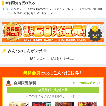
新刊通知を受け取る
会員登録
をすると「comic Berry’sオペラ座のシンデレラ～王子様は極上御曹司
～」新刊配信のお知らせが受け取れます。
みんなのまんがレポ
現在まんがレポはありません。
無料会員
こんなにお得！
になると
会員限定無料
もっと無料が読める！
会員登録で無料増量
＼この他にも会員無料漫画がいっぱい／