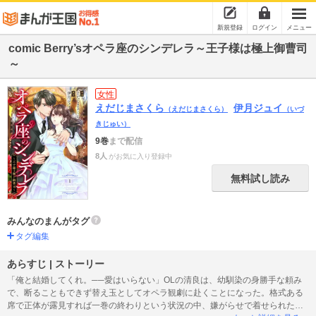
新規登録
ログイン
メニュー
comic Berry’sオペラ座のシンデレラ～王子様は極上御曹司
～
女性
えだじまさくら
伊月ジュイ
（えだじまさくら）
（いづ
きじゅい）
9巻
まで配信
8人
がお気に入り登録中
無料試し読み
みんなのまんがタグ
タグ編集
あらすじ | ストーリー
「俺と結婚してくれ。──愛はいらない」OLの清良は、幼馴染の身勝手な頼み
で、断ることもできず替え玉としてオペラ観劇に赴くことになった。格式ある
席で正体が露見すれば一巻の終わりという状況の中、嫌がらせで着せられたサ