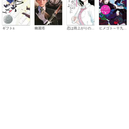
恋は雨上がりのように
ギフト±
幽麗塔
ヒメゴト～十九歳の制服～