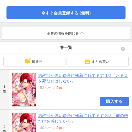
を、ジークヘルムが炎と愛で熱く溶かしていく――。果たしてアイシーン王国
を襲撃した犯人は誰なのか。そして、ジークヘルムがラヴィアに執着する理由
今すぐ会員登録する (無料)
とは…？独占欲強めな炎帝×気高き氷の王女の溺愛ロマンスファンタジー。”
全巻の情報を
閉じる
巻一覧
最新刊
まとめ買い
独占欲が強い炎帝に執着されてます 1話「おまえ
を死なせはしない」
1
153ページ
|
0pt
巻
購入する
独占欲が強い炎帝に執着されてます 2話「俺の熱
だけを感じていろ」
2
140ページ
|
0pt
巻