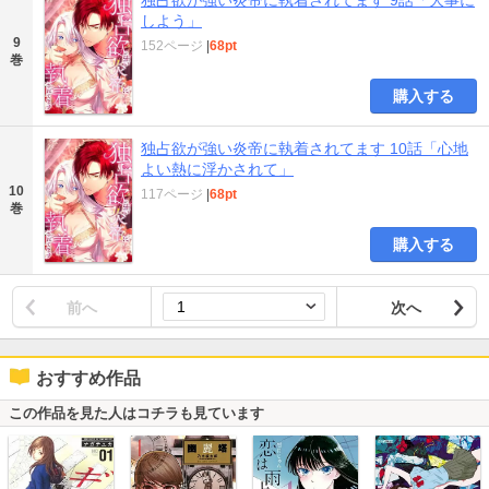
しよう」
9
152ページ
|
68pt
巻
購入する
独占欲が強い炎帝に執着されてます 10話「心地
よい熱に浮かされて」
10
117ページ
|
68pt
巻
購入する
前へ
次へ
おすすめ作品
この作品を見た人はコチラも見ています