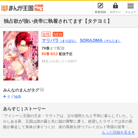
新規登録
ログイン
メニュー
独占欲が強い炎帝に執着されてます【タテヨミ】
女性
NEW
マリパラ
SORAJIMA
（まりぱら）
（そらじま）
79巻
まで配信
80巻 8/12
配信予定
24人
がお気に入り登録中
みんなのまんがタグ
タグ編集
あらすじ | ストーリー
”アイシーン王国の王女・ラヴィアは、父や国民たちと平和に暮らしていた。し
かしある夜、王国は謎の霧と共に賊の襲撃に遭う。絶望したラヴィアは氷の異
能が暴走して身体が凍りつくが、炎の異能を持つフレイガムド帝国の皇帝・ジ
ークヘルムに助けられた。「私を抱いたままあなたが凍らないことを祈るわ」
もっと詳細を見る▼
「…安心しろ。こんな氷で俺の火は消えない」凍りついたラヴィアの心と身体