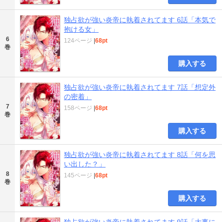
独占欲が強い炎帝に執着されてます 6話「本気で
抱ける女」
6
124ページ
|
68pt
巻
購入する
独占欲が強い炎帝に執着されてます 7話「想定外
の密着」
7
158ページ
|
68pt
巻
購入する
独占欲が強い炎帝に執着されてます 8話「何を思
い出した？」
8
145ページ
|
68pt
巻
購入する
独占欲が強い炎帝に執着されてます 9話「大事に