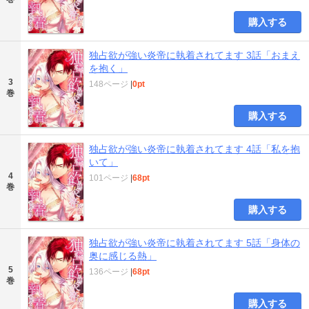
購入する
独占欲が強い炎帝に執着されてます 3話「おまえ
を抱く」
3
148ページ
|
0pt
巻
購入する
独占欲が強い炎帝に執着されてます 4話「私を抱
いて」
4
101ページ
|
68pt
巻
購入する
独占欲が強い炎帝に執着されてます 5話「身体の
奥に感じる熱」
5
136ページ
|
68pt
巻
購入する