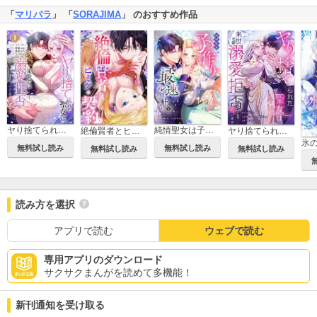
「
マリパラ
」 「
SORAJIMA
」 のおすすめ作品
ヤり捨てられた聖女は、来世では溺愛拒否することを誓います【フルカラー電子単行本版】
純情聖女は子作り最速ルートを目指します！【フルカラー】【タテヨミ】
絶倫賢者とヒミツの契約【タテヨミ】
ヤり捨てられた聖女は、来世では溺愛拒否することを誓います【フルカラー】【タテヨミ】
無料試し読み
無料試し読み
無料試し読み
無料試し読み
読み方を選択
アプリで読む
ウェブで読む
専用アプリのダウンロード
サクサクまんがを読めて多機能！
新刊通知を受け取る