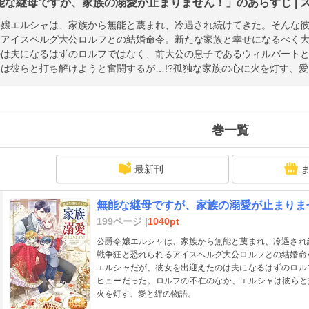
能な継母ですが、家族の溺愛が止まりません！」のあらすじ | 
令嬢エルシャは、家族から無能と蔑まれ、冷遇され続けてきた。そんな
るアイスベルグ大公ロルフとの結婚命令。新たな家族と幸せになるべく
のは夫になるはずのロルフではなく、前大公の息子であるウィルバート
は彼らと打ち解けようと奮闘するが…!?孤独な家族の心に火を灯す、
巻一覧
最新刊
無能な継母ですが、家族の溺愛が止まりませ
199ページ |
1040pt
公爵令嬢エルシャは、家族から無能と蔑まれ、冷遇され
戦争狂と恐れられるアイスベルグ大公ロルフとの結婚命
エルシャだが、彼女を出迎えたのは夫になるはずのロル
ヒューだった。ロルフの不在のなか、エルシャは彼らと
火を灯す、愛と絆の物語。