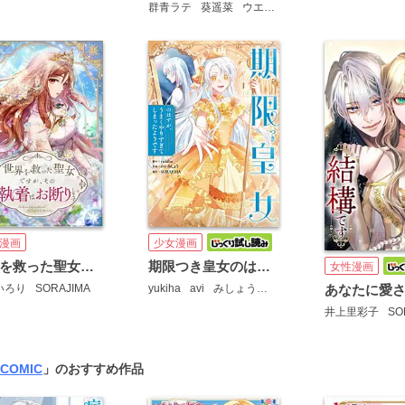
群青ラテ
葵遥菜
ウエノ
SORAJIMA
漫画
少女漫画
世界を救った聖女ですが、その執着はお断りします【タテヨミ】
期限つき皇女のはずが、うまくやりすぎてしまったようです
女性漫画
いろり
SORAJIMA
yukiha
avi
みしょう
SORAJIMA
井上里彩子
SO
 COMIC
」のおすすめ作品