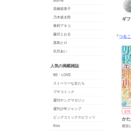
高野苺
高橋留美子
乃木坂太郎
ギフ
東村アキコ
藤沢とおる
「
つるこ
真島ヒロ
矢沢あい
人気の掲載雑誌
BE・LOVE
ストーリーな女たち
プチコミック
週刊ヤングマガジン
週刊少年ジャンプ
女性
ビッグコミックスピリッツ
Kiss
雨宮