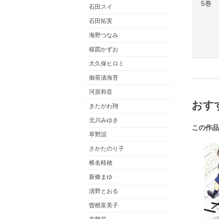
5巻
石田スイ
石田拓実
海野つなみ
楳図かずお
大久保ヒロミ
御茶漬海苔
河原和音
おす
きたがわ翔
北川みゆき
この作品
草野誼
さかたのり子
椎名軽穂
新條まゆ
清野とおる
曽根富美子