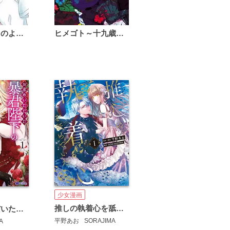
恋は雨上がりのように
ヒメゴト～十九歳の制服～
少女漫画
推しの執着心を舐めていた
お求めいただいた暴君陛下の悪女です(コミック)
平野あお
SORAJIMA
A