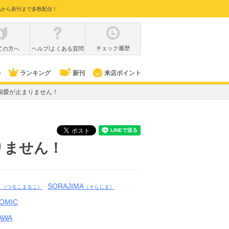
品から新刊まで多数配信！
チェック履歴
ての方へ
ヘルプ/よくある質問
ル
ランキング
新刊
来店ポイント
溺愛が止まりません！
りません！
。
SORAJIMA
（つるこまるこ）
（そらじま）
OMIC
AWA