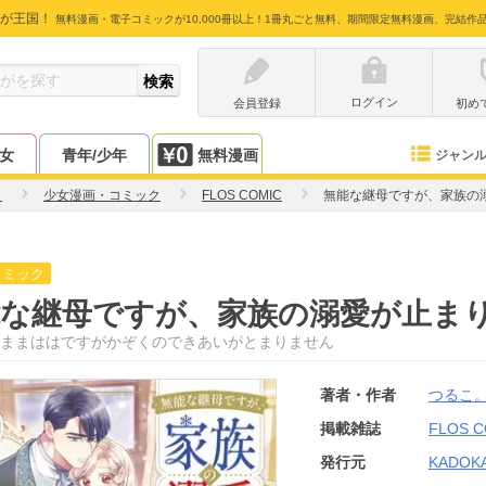
が王国！
無料漫画・電子コミックが10,000冊以上！1冊丸ごと無料、期間限定無料漫画、完結作
ログイン
会員登録
初め
少女
青年/少年
無料漫画
ジャン
。
少女漫画・コミック
FLOS COMIC
無能な継母ですが、家族の
コミック
能な継母ですが、家族の溺愛が止ま
ままははですがかぞくのできあいがとまりません
著者・作者
つるこ
掲載雑誌
FLOS C
発行元
KADOK