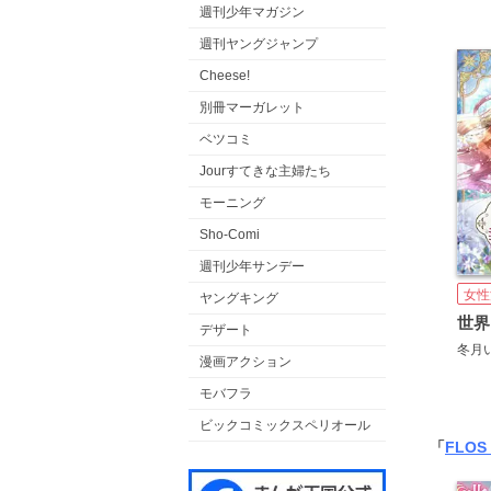
週刊少年マガジン
週刊ヤングジャンプ
Cheese!
別冊マーガレット
ベツコミ
Jourすてきな主婦たち
モーニング
Sho-Comi
週刊少年サンデー
女性
ヤングキング
デザート
冬月
漫画アクション
モバフラ
ビックコミックスペリオール
「
FLOS