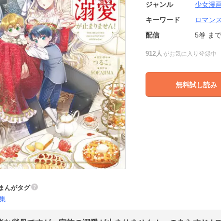
ジャンル
少女漫
キーワード
ロマン
配信
5巻
ま
912人
がお気に入り登録中
無料試し読み
まんがタグ
集