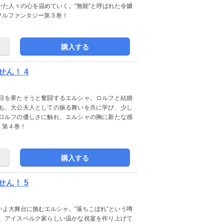
た人々の心を温めていく。“無能”と呼ばれた令嬢
フルファンタジー第３巻！
購入する
ん！ 4
目を果たそうと奮闘するエルシャ。ロルフと結婚
も、大公夫人としての振る舞いを共に学び、少し
ロルフの優しさに触れ、エルシャの胸に新たな感
、第４巻！
購入する
ん！ 5
よ大舞台に挑むエルシャ。“落ちこぼれ”という噂
、アイスベルク家らしい温かな祝宴を作り上げて