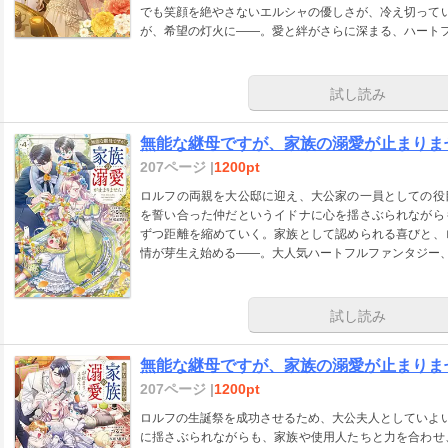
でも笑顔を絶やさないエルシャの優しさが、冷え切ってい
が、希望の灯火に――。愛と絆がさらに深まる、ハート
試し読み
無能な継母ですが、家族の溺愛が止まりませ
207ページ |
1200pt
ロルフの両親を大公邸に迎え、大公家の一員としての役
を誓い合った仲だというイドナに心を揺さぶられながら
ずつ距離を縮めていく。家族として認められる喜びと、
情が芽生え始める――。大人気ハートフルファンタジー
試し読み
無能な継母ですが、家族の溺愛が止まりませ
207ページ |
1200pt
ロルフの生誕祭を成功させるため、大公夫人としていよい
に揺さぶられながらも、家族や使用人たちと力を合わせ