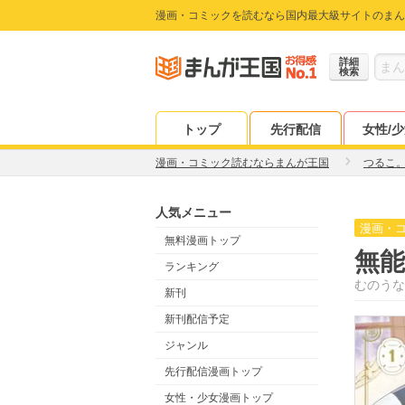
漫画・コミックを読むなら国内最大級サイトのまん
詳細
検索
トップ
先行配信
女性/
漫画・コミック読むならまんが王国
つるこ
人気メニュー
漫画・
無料漫画トップ
無
ランキング
むのうな
新刊
新刊配信予定
ジャンル
先行配信漫画トップ
女性・少女漫画トップ