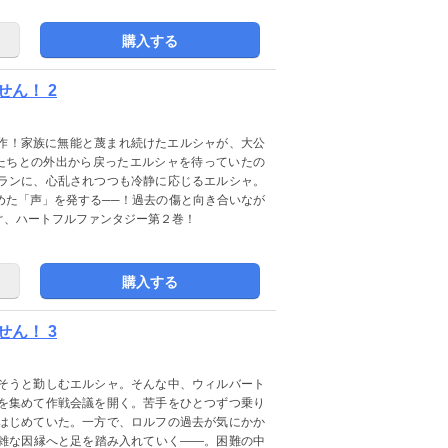
購入する
ん！ 2
賞作！家族に無能と蔑まれ続けたエルシャが、大公
たちとの外出から戻ったエルシャを待っていたの
ランに、心乱されつつも冷静に応じるエルシャ。
めた「声」を発する──！過去の傷と向き合いなが
ぐ、ハートフルファンタジー第２巻！
購入する
ん！ 3
そうと勤しむエルシャ。そんな中、ウィルバート
を集めて作戦会議を開く。苦手をひとつずつ乗り
はじめていた。一方で、ロルフの過去が気にかか
雑な因縁へと足を踏み入れていく――。困難の中