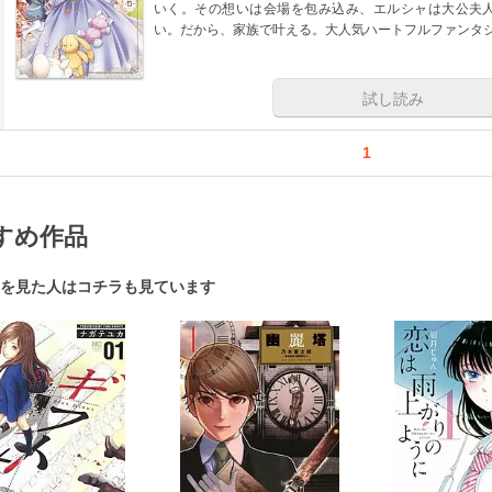
いく。その想いは会場を包み込み、エルシャは大公夫
い。だから、家族で叶える。大人気ハートフルファンタ
試し読み
1
すめ作品
を見た人はコチラも見ています