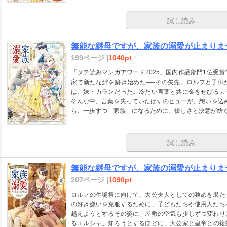
試し読み
無能な継母ですが、家族の溺愛が止まりませ
199ページ |
1040pt
「タテ読みマンガアワード2025」国内作品部門1位受
家で新たな絆を築き始めた──その矢先。ロルフと子供
は、妹・カランだった。冷たい言葉と共に金をせびるカ
そんな中、言葉を失っていたはずのヒューが、想いを込
ら、一歩ずつ「家族」になるために。優しさと決意が紡
試し読み
無能な継母ですが、家族の溺愛が止まりませ
207ページ |
1090pt
ロルフの生誕祭に向けて、大公夫人としての務めを果た
の好き嫌いを克服するために、子どもたちや使用人たち
越えようとするその姿に、屋敷の空気も少しずつ変わり
るエルシャ。知ろうとするほどに、大公家と皇帝との複