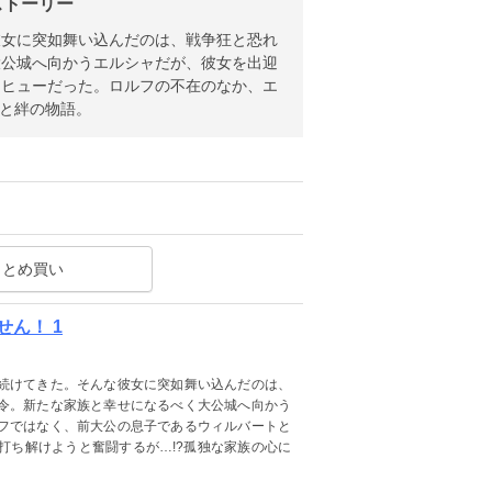
ストーリー
彼女に突如舞い込んだのは、戦争狂と恐れ
大公城へ向かうエルシャだが、彼女を出迎
とヒューだった。ロルフの不在のなか、エ
愛と絆の物語。
まとめ買い
ん！ 1
続けてきた。そんな彼女に突如舞い込んだのは、
令。新たな家族と幸せになるべく大公城へ向かう
フではなく、前大公の息子であるウィルバートと
打ち解けようと奮闘するが…!?孤独な家族の心に