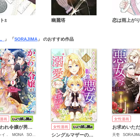
ト±
幽麗塔
。
」 「
SORAJIMA
」 のおすすめ作品
漫画
女性漫画
かたわれ令嬢が男装する理由(コミック)
女性漫画
シングルマザーの転生悪女ですが、溺愛ルートつかみました！【単行本版】
レイ．
MONA
SORAJIMA
天壱
SORAJIM