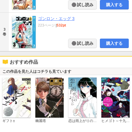
試し読み
購入する
ゴンロン・エッグ 3
223ページ
|
532pt
3
巻
試し読み
購入する
おすすめ作品
この作品を見た人はコチラも見ています
恋は雨上がりのように
ギフト±
幽麗塔
ヒメゴト～十九歳の制服～