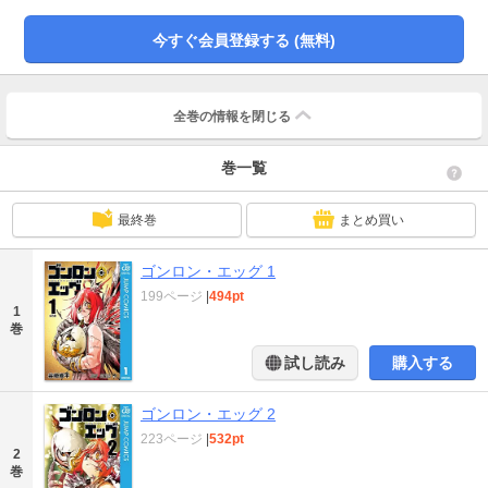
今すぐ会員登録する (無料)
全巻の情報を
閉じる
巻一覧
最終巻
まとめ買い
ゴンロン・エッグ 1
199ページ
|
494pt
1
巻
試し読み
購入する
ゴンロン・エッグ 2
223ページ
|
532pt
2
巻