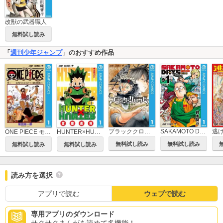
改獣の武器職人
無料試し読み
「
週刊少年ジャンプ
」のおすすめ作品
ブラッククローバー
SAKAMOTO DAYS
逃
ONE PIECE モノクロ版
HUNTER×HUNTER モノクロ版
無料試し読み
無料試し読み
無料試し読み
無料試し読み
読み方を選択
アプリで読む
ウェブで読む
専用アプリのダウンロード