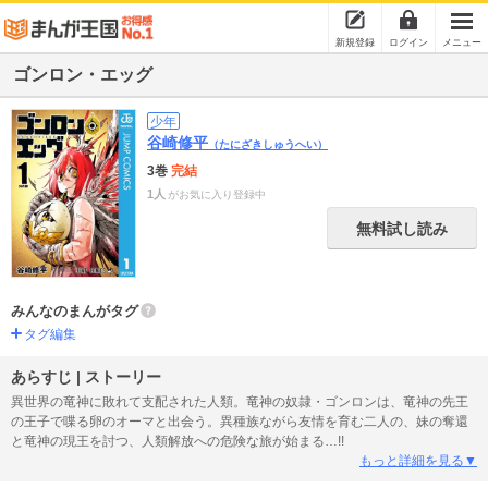
新規登録
ログイン
メニュー
ゴンロン・エッグ
少年
谷崎修平
（たにざきしゅうへい）
3巻
完結
1人
がお気に入り登録中
無料試し読み
みんなのまんがタグ
タグ編集
あらすじ | ストーリー
異世界の竜神に敗れて支配された人類。竜神の奴隷・ゴンロンは、竜神の先王
の王子で喋る卵のオーマと出会う。異種族ながら友情を育む二人の、妹の奪還
と竜神の現王を討つ、人類解放への危険な旅が始まる…!!
もっと詳細を見る▼