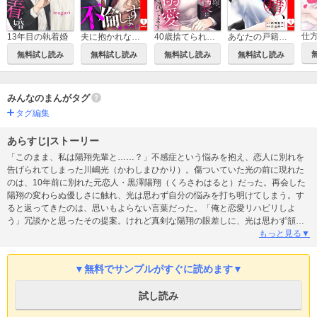
13年目の執着婚
40歳捨てられ花嫁、なぜか年下副社長に溺愛されてます
あなたの戸籍、俺にください。【電子単行本版】
夫に抱かれながら、不倫します【電子単行本版】
無料試し読み
無料試し読み
無料試し読み
無料試し読み
みんなのまんがタグ
タグ編集
あらすじ|ストーリー
「このまま、私は陽翔先輩と……？」不感症という悩みを抱え、恋人に別れを
告げられてしまった川嶋光（かわしまひかり）。傷ついていた光の前に現れた
のは、10年前に別れた元恋人・黒澤陽翔（くろさわはると）だった。再会した
陽翔の変わらぬ優しさに触れ、光は思わず自分の悩みを打ち明けてしまう。す
ると返ってきたのは、思いもよらない言葉だった。「俺と恋愛リハビリしよ
う」冗談かと思ったその提案。けれど真剣な陽翔の眼差しに、光は思わず頷い
てしまう。ただのデートから始まった関係のはずが、次第に触れ合いは増えて
もっと見る▼
いき…？――再会から始まる、大人のリハビリラブ。
▼無料でサンプルがすぐに読めます▼
試し読み