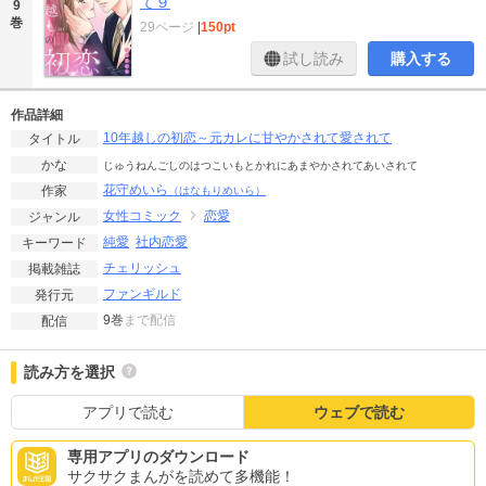
て９
9
巻
29ページ
|
150pt
試し読み
購入する
作品詳細
10年越しの初恋～元カレに甘やかされて愛されて
タイトル
かな
じゅうねんごしのはつこいもとかれにあまやかされてあいされて
花守めいら
作家
（はなもりめいら）
女性コミック
恋愛
ジャンル
純愛
社内恋愛
キーワード
チェリッシュ
掲載雑誌
ファンギルド
発行元
9巻
まで配信
配信
読み方を選択
アプリで読む
ウェブで読む
専用アプリのダウンロード
サクサクまんがを読めて多機能！