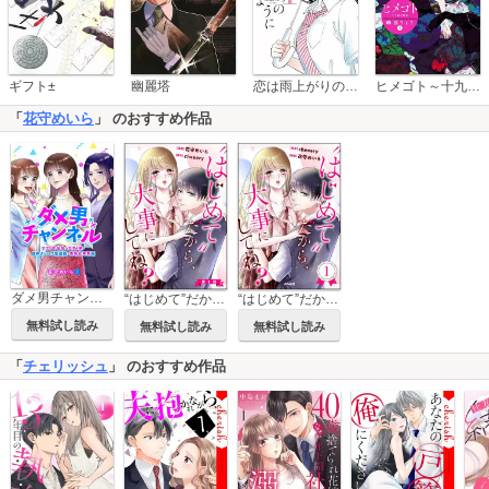
恋は雨上がりのように
ギフト±
幽麗塔
ヒメゴト～十九歳の制服～
「
花守めいら
」 のおすすめ作品
ダメ男チャンネル～アプリで出会ったダメ男・自称メンヘラ製造機・男尊女卑男編～
“はじめて”だから、大事にしてね？（分冊版）
“はじめて”だから、大事にしてね？
無料試し読み
無料試し読み
無料試し読み
「
チェリッシュ
」 のおすすめ作品