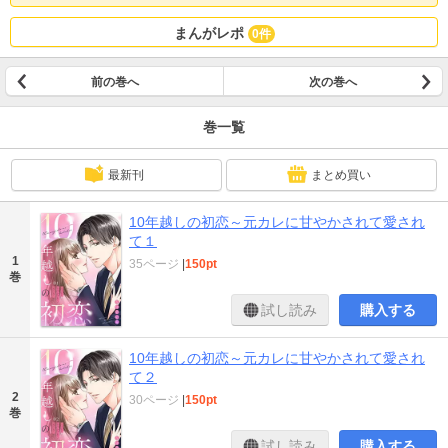
まんがレポ
0件
前の巻へ
次の巻へ
巻一覧
最新刊
まとめ買い
10年越しの初恋～元カレに甘やかされて愛され
て１
1
35ページ
|
150pt
巻
試し読み
購入する
10年越しの初恋～元カレに甘やかされて愛され
て２
2
30ページ
|
150pt
巻
試し読み
購入する