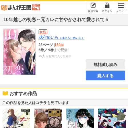
新規登録
ログイン
メニュー
10年越しの初恋～元カレに甘やかされて愛されて５
女性
花守めいら
（はなもりめいら）
28ページ
|
150pt
5巻
／ 9巻
まで配信
25人
がお気に入り登録中
無料試し読み
購入する
おすすめ作品
この作品を見た人はコチラも見ています