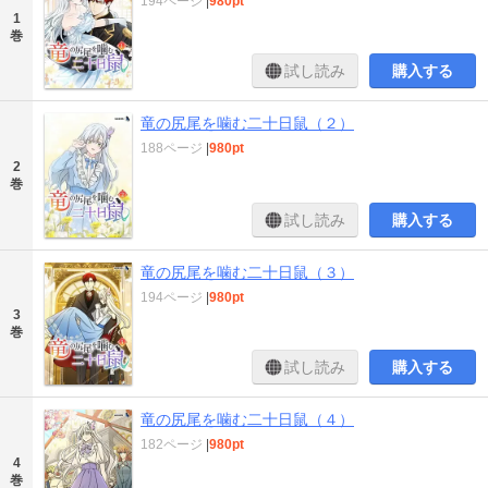
194ページ
|
980pt
1
巻
試し読み
購入する
竜の尻尾を噛む二十日鼠（２）
188ページ
|
980pt
2
巻
試し読み
購入する
竜の尻尾を噛む二十日鼠（３）
194ページ
|
980pt
3
巻
試し読み
購入する
竜の尻尾を噛む二十日鼠（４）
182ページ
|
980pt
4
巻