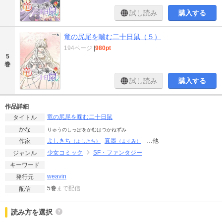
試し読み
購入する
竜の尻尾を噛む二十日鼠（５）
194ページ
|
980pt
5
巻
試し読み
購入する
作品詳細
竜の尻尾を噛む二十日鼠
タイトル
かな
りゅうのしっぽをかむはつかねずみ
よしきち
真墨
…他
作家
（よしきち）
（ますみ）
少女コミック
SF・ファンタジー
ジャンル
キーワード
weavin
発行元
5巻
まで配信
配信
読み方を選択