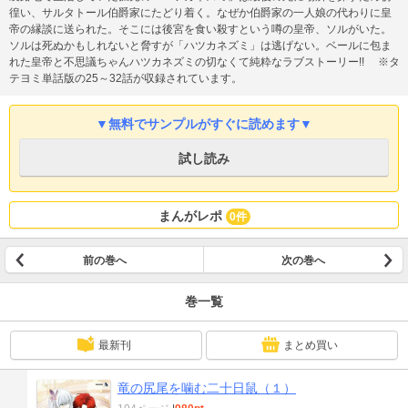
徨い、サルタトール伯爵家にたどり着く。なぜか伯爵家の一人娘の代わりに皇
帝の縁談に送られた。そこには後宮を食い殺すという噂の皇帝、ソルがいた。
ソルは死ぬかもしれないと脅すが「ハツカネズミ」は逃げない。ベールに包ま
れた皇帝と不思議ちゃんハツカネズミの切なくて純粋なラブストーリー!! ※タ
テヨミ単話版の25～32話が収録されています。
▼無料でサンプルがすぐに読めます▼
試し読み
まんがレポ
0件
前の巻へ
次の巻へ
巻一覧
最新刊
まとめ買い
竜の尻尾を噛む二十日鼠（１）