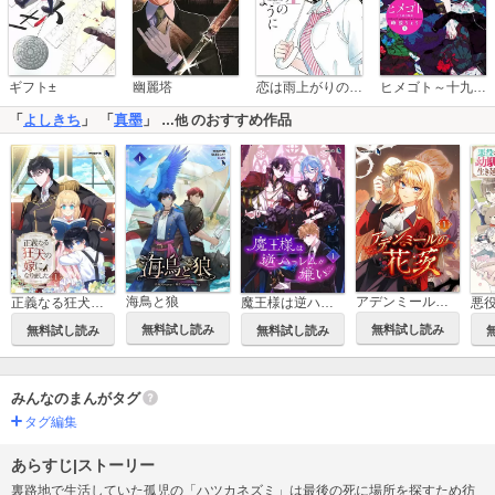
恋は雨上がりのように
ギフト±
幽麗塔
ヒメゴト～十九歳の制服～
「
よしきち
」 「
真墨
」
のおすすめ作品
…他
海鳥と狼
アデンミールの花茨
正義なる狂犬の嫁になりました
魔王様は逆ハーレムが嫌い
無料試し読み
無料試し読み
無料試し読み
無料試し読み
みんなのまんがタグ
タグ編集
あらすじ|ストーリー
裏路地で生活していた孤児の「ハツカネズミ」は最後の死に場所を探すため彷