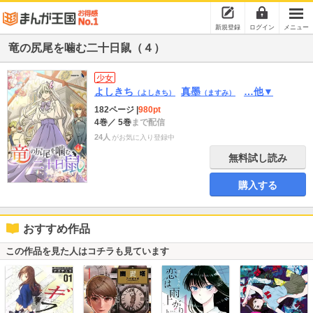
新規登録
ログイン
メニュー
竜の尻尾を噛む二十日鼠（４）
少女
よしきち
真墨
…他▼
（よしきち）
（ますみ）
182ページ
|
980pt
4巻
／ 5巻
まで配信
24人
がお気に入り登録中
無料試し読み
購入する
おすすめ作品
この作品を見た人はコチラも見ています