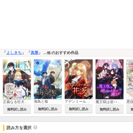
「
よしきち
」 「
真墨
」
のおすすめ作品
…他
海鳥と狼
アデンミールの花茨
正義なる狂犬の嫁になりました
魔王様は逆ハーレムが嫌い
無料試し読み
無料試し読み
無料試し読み
無料試し読み
読み方を選択