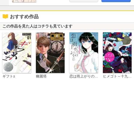
おすすめ作品
この作品を見た人はコチラも見ています
恋は雨上がりのように
ギフト±
幽麗塔
ヒメゴト～十九歳の制服～