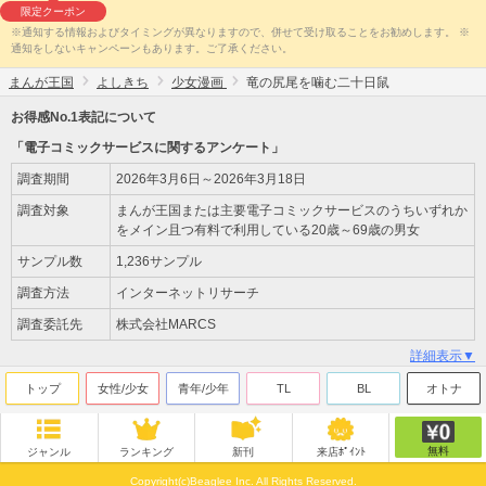
限定クーポン
※通知する情報およびタイミングが異なりますので、併せて受け取ることをお勧めします。 ※
通知をしないキャンペーンもあります。ご了承ください。
まんが王国
よしきち
少女漫画
竜の尻尾を噛む二十日鼠
お得感No.1表記について
「電子コミックサービスに関するアンケート」
調査期間
2026年3月6日～2026年3月18日
調査対象
まんが王国または主要電子コミックサービスのうちいずれか
をメイン且つ有料で利用している20歳～69歳の男女
サンプル数
1,236サンプル
調査方法
インターネットリサーチ
調査委託先
株式会社MARCS
詳細表示▼
トップ
女性/少女
青年/少年
TL
BL
オトナ
無料
ジャンル
ランキング
新刊
来店ﾎﾟｲﾝﾄ
Copyright(c)Beaglee Inc. All Rights Reserved.