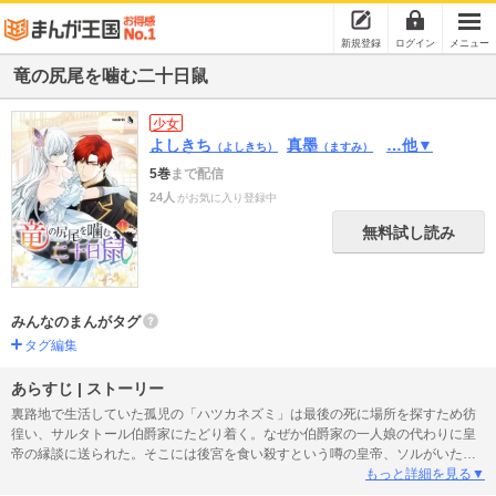
新規登録
ログイン
メニュー
竜の尻尾を噛む二十日鼠
少女
よしきち
真墨
…他▼
（よしきち）
（ますみ）
5巻
まで配信
24人
がお気に入り登録中
無料試し読み
みんなのまんがタグ
タグ編集
あらすじ | ストーリー
裏路地で生活していた孤児の「ハツカネズミ」は最後の死に場所を探すため彷
徨い、サルタトール伯爵家にたどり着く。なぜか伯爵家の一人娘の代わりに皇
帝の縁談に送られた。そこには後宮を食い殺すという噂の皇帝、ソルがいた。
ソルは死ぬかもしれないと脅すが「ハツカネズミ」は逃げない。ベールに包ま
もっと詳細を見る▼
れた皇帝と不思議ちゃんハツカネズミの切なくて純粋なラブストーリー!! ※タ