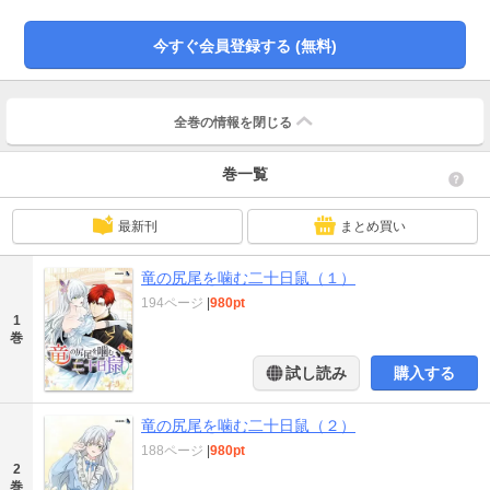
テヨミ単話版の1-8話が収録されています。
今すぐ会員登録する (無料)
全巻の情報を
閉じる
巻一覧
最新刊
まとめ買い
竜の尻尾を噛む二十日鼠（１）
194ページ
|
980pt
1
巻
試し読み
購入する
竜の尻尾を噛む二十日鼠（２）
188ページ
|
980pt
2
巻