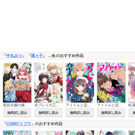
「
中丸みつ
」 「
瑪々子
」
のおすすめ作品
…他
悪役令嬢の継母は荷が重いので、全力で幸せルート目指します
未プレイの乙女ゲームに転生した平凡令嬢は聖なる刺繍の糸を刺す 分冊版
アイドルと恋人契約しました
アイドルと恋人契約しました 分冊版
無料試し読み
無料試し読み
無料試し読み
無料試し読み
「
COMICリブラ
」のおすすめ作品