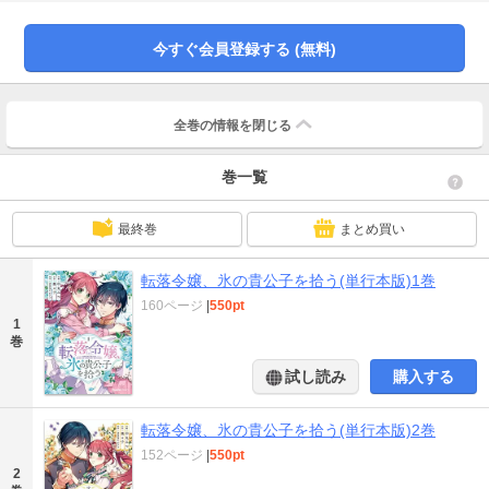
自分の中に秘められた大きな力があることを知るのだった――。二人の恋の行
方は……？ そしてアリシアが有する力とは？ 一時は「将来の国母」と目されな
がらも転落した伯爵令嬢が、異国で紡ぐラブ?ファンタジー!!
今すぐ会員登録する (無料)
全巻の情報を
閉じる
巻一覧
最終巻
まとめ買い
転落令嬢、氷の貴公子を拾う(単行本版)1巻
160ページ
|
550pt
1
巻
試し読み
購入する
転落令嬢、氷の貴公子を拾う(単行本版)2巻
152ページ
|
550pt
2