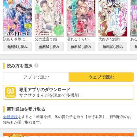
訳あり令嬢に幸せなエンドロールを 異世界アンソロジーコミック
父の遺言で婚約した婚約者の従兄妹から「彼を解放してあげて！」と言われたので婚約者に直接聞いてみた
溺れるくらい愛されてます！令嬢がハッピーエンドに至るまで アンソロジーコミック
大好きな婚約者に別れてほしいと言われてしまった
無料試し読み
無料試し読み
無料試し読み
無料試し読み
読み方を選択
アプリで読む
ウェブで読む
専用アプリのダウンロード
サクサクまんがを読めて多機能！
新刊通知を受け取る
会員登録
をすると「転落令嬢、氷の貴公子を拾う【単行本版】」新刊配信のお
知らせが受け取れます。