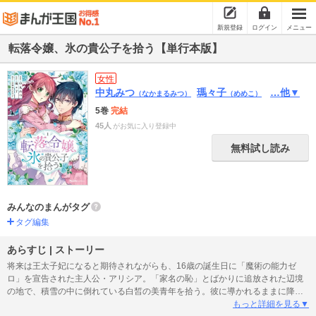
新規登録
ログイン
メニュー
転落令嬢、氷の貴公子を拾う【単行本版】
女性
中丸みつ
瑪々子
…他▼
（なかまるみつ）
（めめこ）
5巻
完結
45人
がお気に入り登録中
無料試し読み
みんなのまんがタグ
タグ編集
あらすじ | ストーリー
将来は王太子妃になると期待されながらも、16歳の誕生日に「魔術の能力ゼ
ロ」を宣告された主人公・アリシア。「家名の恥」とばかりに追放された辺境
の地で、積雪の中に倒れている白皙の美青年を拾う。彼に導かれるままに降り
立った隣国――。アリシアはこの青年が国の筆頭魔術師であること、そして、
もっと詳細を見る▼