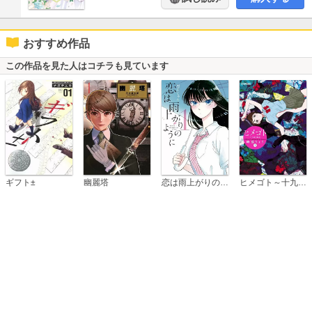
おすすめ作品
この作品を見た人はコチラも見ています
恋は雨上がりのように
ギフト±
幽麗塔
ヒメゴト～十九歳の制服～