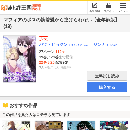
新規登録
ログイン
メニュー
マフィアのボスの執着愛から逃げられない【全年齢版】
(19)
少女
パク・ヒョジン
ジンナ
（ぱくひょじん）
（じんな）
27ページ
|
112pt
19巻
／ 21巻
まで配信
22巻 8/20
配信予定
3人
がお気に入り登録中
無料試し読み
購入する
おすすめ作品
この作品を見た人はコチラも見ています