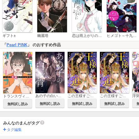
恋は雨上がりのように
ギフト±
幽麗塔
ヒメゴト～十九歳の制服～
「
Pearl PINK
」 のおすすめ作品
あの子の白い骨【タテヨミ】
この王様すごい迫ってくるんですけど!?～古代エジプトに転生した私～
この王様すごい迫ってくるんですけど!?～古代エジプトに転生した私～【タテヨミ】
トランスヴィーナス～訳アリ女神に出会った私【タテヨミ】
無料試し読み
無料試し読み
無料試し読み
無料試し読み
みんなのまんがタグ
タグ編集