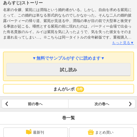
あらすじ|ストーリー
名家の令嬢、紫苑には潤哉という婚約者がいる。しかし、自由を求める紫苑に
とって、この婚約は単なる形式的なものでしかなかった。そんな二人の婚約披
露パーティーの帰り道、紫苑が見送る中、潤哉の車が目の前で大型車と衝突す
る事故が起こる。唖然とする紫苑の前に現れたのは、パーティー会場で出会っ
た有名貴族のルイ。ルイは紫苑を気に入ったようで、気を失った彼女をそのま
ま連れ去ってしまい…。※こちらは同一タイトルの全年齢版です。重複購入に
ご注意ください。
もっと見る▼
▼無料でサンプルがすぐに読めます▼
試し読み
まんがレポ
0件
前の巻へ
次の巻へ
巻一覧
最新刊
まとめ買い