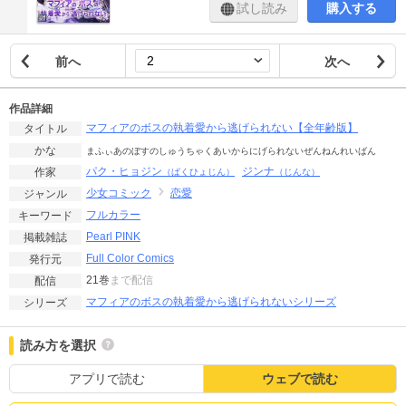
試し読み
購入する
前へ
次へ
作品詳細
マフィアのボスの執着愛から逃げられない【全年齢版】
タイトル
かな
まふぃあのぼすのしゅうちゃくあいからにげられないぜんねんれいばん
パク・ヒョジン
ジンナ
作家
（ぱくひょじん）
（じんな）
少女コミック
恋愛
ジャンル
フルカラー
キーワード
Pearl PINK
掲載雑誌
Full Color Comics
発行元
21巻
まで配信
配信
マフィアのボスの執着愛から逃げられないシリーズ
シリーズ
読み方を選択
アプリで読む
ウェブで読む