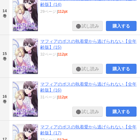
齢版】(14)
14
29ページ
|
112pt
巻
試し読み
購入する
マフィアのボスの執着愛から逃げられない【全年
齢版】(15)
15
32ページ
|
112pt
巻
試し読み
購入する
マフィアのボスの執着愛から逃げられない【全年
齢版】(16)
16
31ページ
|
112pt
巻
試し読み
購入する
マフィアのボスの執着愛から逃げられない【全年
齢版】(17)
17
32ページ
|
112pt