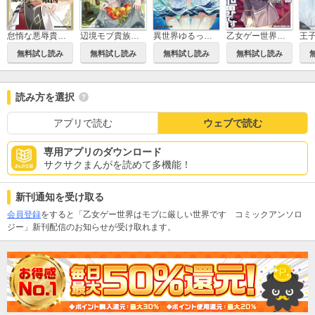
怠惰な悪辱貴族に転生した俺、シナリオをぶっ壊したら規格外の魔力で最凶になった
辺境モブ貴族のウチに嫁いできた悪役令嬢が、めちゃくちゃできる良い嫁なんだが？
異世界ゆるっとサバイバル生活～学校の皆と異世界の無人島に転移したけど俺だけ楽勝です～
乙女ゲー世界はモブに厳しい世界です
王
無料試し読み
無料試し読み
無料試し読み
無料試し読み
読み方を選択
アプリで読む
ウェブで読む
専用アプリのダウンロード
サクサクまんがを読めて多機能！
新刊通知を受け取る
会員登録
をすると「乙女ゲー世界はモブに厳しい世界です コミックアンソロ
ジー」新刊配信のお知らせが受け取れます。