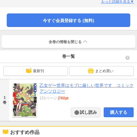
もっと詳細を見る▼
今すぐ会員登録する (無料)
全巻の情報を
閉じる
巻一覧
最新刊
まとめ買い
乙女ゲー世界はモブに厳しい世界です コミック
アンソロジー
1
151ページ
|
760pt
巻
試し読み
購入する
おすすめ作品