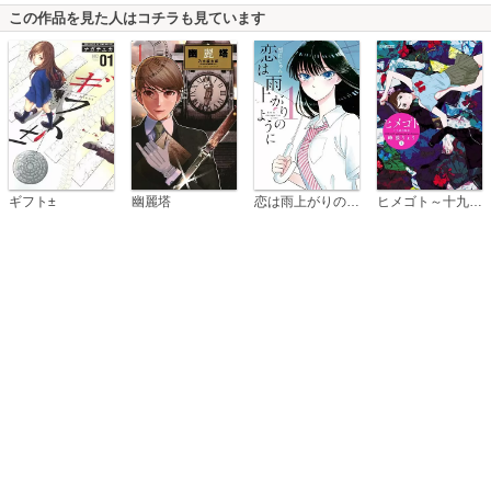
この作品を見た人はコチラも見ています
恋は雨上がりのように
ギフト±
幽麗塔
ヒメゴト～十九歳の制服～