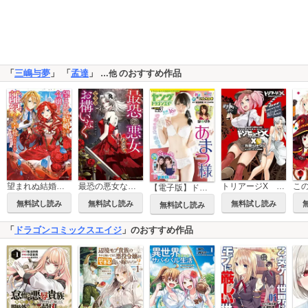
「
三嶋与夢
」 「
孟達
」
のおすすめ作品
…他
トリアージX コミックアンソロジー
望まれぬ結婚をした令嬢だけど、離縁して幸せになりますアンソロジー
最恐の悪女なので、どうぞお構いなくアンソロジー
【電子版】ドラゴンエイジ増刊 ヤングドラゴンエイジ
無料試し読み
無料試し読み
無料試し読み
無料試し読み
「
ドラゴンコミックスエイジ
」のおすすめ作品