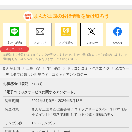
まんが王国のお得情報を受け取ろう
友だち追加
メルマガ
アプリ通知
フォロー
いいね
限定クーポン
※通知する情報およびタイミングが異なりますので、併せて受け取ることをお勧めします。 ※
通知をしないキャンペーンもあります。ご了承ください。
まんが王国
三嶋与夢
少年漫画
ドラゴンコミックスエイジ
乙女ゲー
世界はモブに厳しい世界です コミックアンソロジー
お得感No.1表記について
「電子コミックサービスに関するアンケート」
調査期間
2026年3月6日～2026年3月18日
調査対象
まんが王国または主要電子コミックサービスのうちいずれか
をメイン且つ有料で利用している20歳～69歳の男女
サンプル数
1,236サンプル
調査方法
インターネットリサーチ