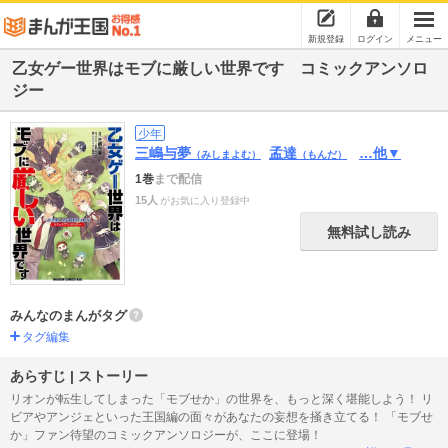
新規登録
ログイン
メニュー
乙女ゲー世界はモブに厳しい世界です コミックアンソロ
ジー
少年
三嶋与夢
孟達
…他▼
（みしまよむ）
（もんだ）
1巻
まで配信
15人
がお気に入り登録中
無料試し読み
みんなのまんがタグ
タグ編集
あらすじ | ストーリー
リオンが転生してしまった「モブせか」の世界を、もっと深く堪能しよう！ リ
ビアやアンジェといった王国編の面々があなたの妄想を掻き立てる！ 「モブせ
か」ファン待望のコミックアンソロジーが、ここに登場！