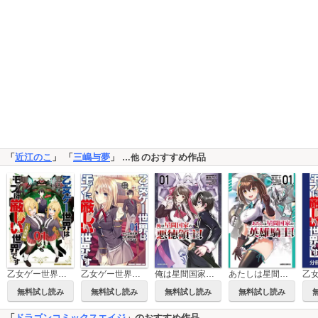
「
近江のこ
」 「
三嶋与夢
」
のおすすめ作品
…他
乙女ゲー世界はモブに厳しい世界です【共和国編】
乙女ゲー世界はモブに厳しい世界です
俺は星間国家の悪徳領主！
あたしは星間国家の英雄騎士！
無料試し読み
無料試し読み
無料試し読み
無料試し読み
「
ドラゴンコミックスエイジ
」のおすすめ作品