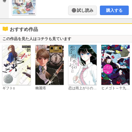
巻
試し読み
購入する
おすすめ作品
この作品を見た人はコチラも見ています
恋は雨上がりのように
ギフト±
幽麗塔
ヒメゴト～十九歳の制服～