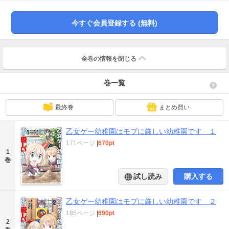
今すぐ会員登録する (無料)
全巻の情報を
閉じる
巻一覧
最終巻
まとめ買い
乙女ゲー幼稚園はモブに厳しい幼稚園です １
171ページ
|
670pt
1
巻
試し読み
購入する
乙女ゲー幼稚園はモブに厳しい幼稚園です ２
185ページ
|
690pt
2