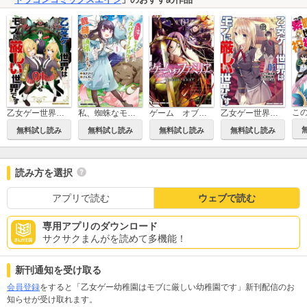
乙女ゲー世界はモブに厳しい世界です【共和国編】
私、蜘蛛なモンスターをテイムしたので、スパイダーシルクで裁縫を頑張ります！
ゲーム オブ ファミリア-家族戦記-
乙女ゲー世界はモブに厳しい世界です
無料試し読み
無料試し読み
無料試し読み
無料試し読み
読み方を選択
アプリで読む
ウェブで読む
専用アプリのダウンロード
サクサクまんがを読めて多機能！
新刊通知を受け取る
会員登録
をすると「乙女ゲー幼稚園はモブに厳しい幼稚園です」新刊配信のお
知らせが受け取れます。