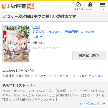
新規登録
ログイン
メニュー
乙女ゲー幼稚園はモブに厳しい幼稚園です
少年
近江のこ
三嶋与夢
（おうみのこ）
（みしまよむ）
…他▼
2巻
完結
33人
がお気に入り登録中
無料試し読み
みんなのまんがタグ
異世界
異世界転生
乙女ゲーム
スピンオフ
モブせか
タグ編集
あらすじ | ストーリー
今度のリオンの転生先は、なんと王国の「幼稚園」！ 『モブせか』でお馴染み
のキャラ達が、みんなちっちゃい！ しかも幼稚園児だから、起きるトラブルも
可愛らしい!? 幼稚園モブライフコメディ!!!
もっと詳細を見る▼