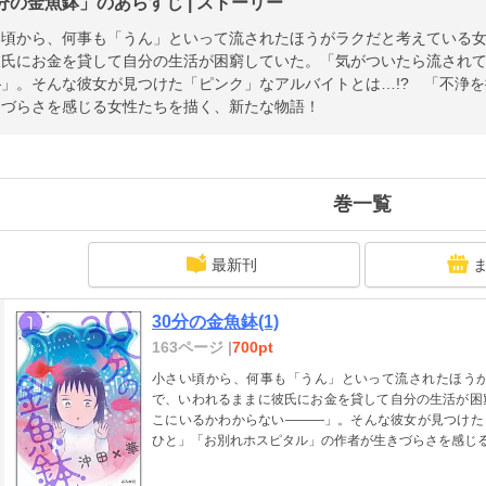
0分の金魚鉢」のあらすじ | ストーリー
い頃から、何事も「うん」といって流されたほうがラクだと考えている
彼氏にお金を貸して自分の生活が困窮していた。「気がついたら流され
―」。そんな彼女が見つけた「ピンク」なアルバイトとは…!? 「不浄
きづらさを感じる女性たちを描く、新たな物語！
巻一覧
最新刊
30分の金魚鉢(1)
163ページ |
700pt
小さい頃から、何事も「うん」といって流されたほう
で、いわれるままに彼氏にお金を貸して自分の生活が困
こにいるかわからない―――」。そんな彼女が見つけた
ひと」「お別れホスピタル」の作者が生きづらさを感じ