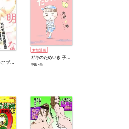
女性漫画
ガキのためいき 子どもの発達障害あるある記
透明なゆりかご プチキス 産婦人科医院看護師見習い日記
沖田×華