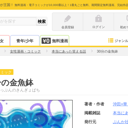
が王国！
無料漫画・電子コミックが10,000冊以上！1冊丸ごと無料、期間限定無料漫画、完結作
ログイン
会員登録
初め
少女
青年/少年
無料漫画
ジャン
女性漫画・コミック
本当にあった笑える話
30分の金魚鉢
コミック
分の金魚鉢
っぷんのきんぎょばち
著者・作者
沖田×華
掲載雑誌
本当に
発行元
ぶんか