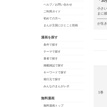
「3
ヘルプ／お問い合わせ
小さ
ご利用ガイド
まに
――
初めての方へ
が生
まんが王国にひとこと投稿
漫画を探す
条件で探す
テーマで探す
著者で探す
掲載雑誌で探す
キーワードで探す
発行元で探す
みんなのまんがレポ
1巻
無料漫画
無料漫画トップ