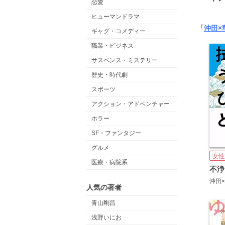
恋愛
ヒューマンドラマ
「
沖田×
ギャグ・コメディー
職業・ビジネス
サスペンス・ミステリー
歴史・時代劇
スポーツ
アクション・アドベンチャー
ホラー
SF・ファンタジー
グルメ
女性
医療・病院系
不浄
沖田
人気の著者
青山剛昌
浅野いにお