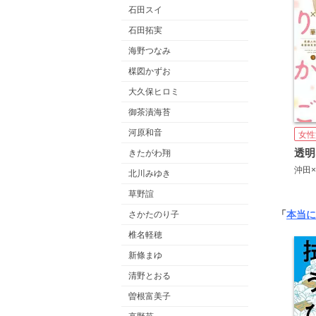
石田スイ
石田拓実
海野つなみ
楳図かずお
大久保ヒロミ
御茶漬海苔
河原和音
女性
きたがわ翔
沖田
北川みゆき
草野誼
「
本当に
さかたのり子
椎名軽穂
新條まゆ
清野とおる
曽根富美子