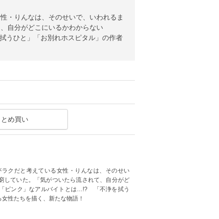
女性・りんなは、そのせいで、いわれるま
て、自分がどこにいるかわからない
を拭うひと」「お別れホスピタル」の作者
まとめ買い
がラクだと考えている女性・りんなは、そのせい
窮していた。「気がついたら流されて、自分がど
「ピンク」なアルバイトとは…!? 「不浄を拭う
る女性たちを描く、新たな物語！