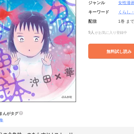
ジャンル
女性漫
キーワード
くらし
配信
1巻
ま
9人
がお気に入り登録中
無料試し読み
まんがタグ
集