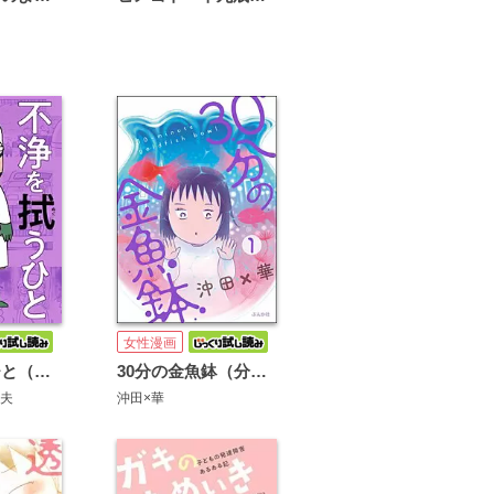
女性漫画
不浄を拭うひと（分冊版）
30分の金魚鉢（分冊版）
夫
沖田×華