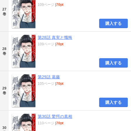
109ページ
|
70pt
27
巻
購入する
第28話 真実と懺悔
109ページ
|
70pt
28
巻
購入する
第29話 葛藤
105ページ
|
70pt
29
巻
購入する
第30話 驚愕の真相
110ページ
|
70pt
30