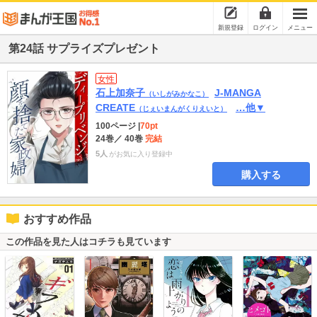
新規登録
ログイン
メニュー
第24話 サプライズプレゼント
女性
石上加奈子
J-MANGA
（いしがみかなこ）
CREATE
…他▼
（じぇいまんがくりえいと）
100ページ
|
70pt
24巻
／ 40巻
完結
5人
がお気に入り登録中
購入する
おすすめ作品
この作品を見た人はコチラも見ています