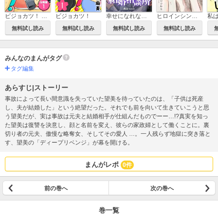
ビジョカツ！ 【分冊版】
ビジョカツ！
幸せになれない結婚相談所 【分冊版】
ヒロインシンドローム 【分冊版】
無料試し読み
無料試し読み
無料試し読み
無料試し読み
みんなのまんがタグ
タグ編集
あらすじ|ストーリー
事故によって長い間意識を失っていた望美を待っていたのは、「子供は死産
し、夫が結婚した」という絶望だった。それでも前を向いて生きていこうと思
う望美だが、実は事故は元夫と結婚相手が仕組んだものでーー…!?真実を知っ
た望美は復讐を決意し、顔と名前を変え、彼らの家政婦として働くことに。裏
切り者の元夫、傲慢な略奪女、そしてその愛人 …。一人残らず地獄に突き落と
す、望美の「ディープリベンジ」が幕を開ける。
まんがレポ
0件
前の巻へ
次の巻へ
巻一覧