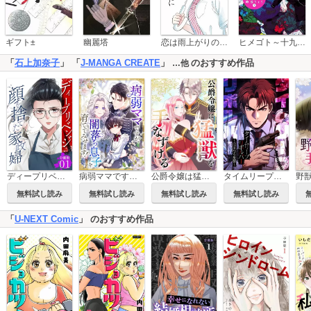
恋は雨上がりのように
ギフト±
幽麗塔
ヒメゴト～十九歳の制服～
「
石上加奈子
」 「
J-MANGA CREATE
」
のおすすめ作品
…他
ディープリベンジ-顔を捨てた家政婦- 【分冊版】
病弱ママですが、闇落ち息子を育ててみせます！
公爵令嬢は猛獣を手なずける
タイムリープリボルバー～完全なる復讐～
無料試し読み
無料試し読み
無料試し読み
無料試し読み
「
U-NEXT Comic
」 のおすすめ作品