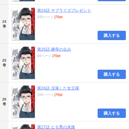
第24話 サプライズプレゼント
100ページ
|
70pt
24
巻
購入する
第25話 継母の企み
94ページ
|
70pt
25
巻
購入する
第26話 没落した女王様
105ページ
|
70pt
26
巻
購入する
第27話 ヒモ男の末路