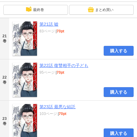
最終巻
まとめ買い
第21話 嘘
83ページ
|
70pt
21
巻
購入する
第22話 復讐相手の子ども
95ページ
|
70pt
22
巻
購入する
第23話 最悪な結託
103ページ
|
70pt
23
巻
購入する