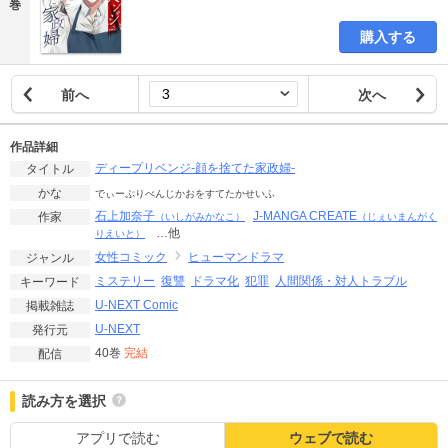
巻
購入する
前へ
次へ
作品詳細
ディープリベンジ-顔を捨てた家政婦-
タイトル
かな
でぃーぷりべんじかおをすてたかせいふ
石上加奈子
J-MANGA CREATE
作家
（いしがみかなこ）
（じぇいまんがく
…他
りえいと）
女性コミック
ヒューマンドラマ
ジャンル
ミステリー
復讐
ドラマ化
犯罪
人間関係・対人トラブル
キーワード
U-NEXT Comic
掲載雑誌
U-NEXT
発行元
40巻
完結
配信
読み方を選択
アプリで読む
ウェブで読む