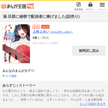
新規登録
ログイン
メニュー
溺 旦那に秘密で配信者に捧げました(話売り)
女性
NEW
上林よめい
（かんばやしよめい）
9巻
まで配信
1人
がお気に入り登録中
無料試し読み
みんなのまんがタグ
タグ編集
あらすじ | ストーリー
ただ愛されたくて。 他人に認めてほしくて。 幸せな結婚生活を送っていたア
スカ。 しかし旦那の仕事が夜勤に変わったころから、少しずつすれ違いが起き
るように…。 頑張っているのに、上手くいかない。 そんな中、とある配信者の
チャンネルに夢中になってしまい…？
もっと詳細を見る▼