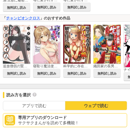
母に愛されすぎて死にたい
母に愛されすぎて死にたい【電子単行本版】
溺 旦那に秘密で配信者に捧げました
無料試し読み
無料試し読み
無料試し読み
「
チャンピオンクロス
」のおすすめ作品
追放僧侶の賢者タイム
寝取り魔法使いの冒険
科学的に存在しうるクリーチャー娘の観察日誌
織田家の長男に生まれました～戦国時代に転生したけど、死にたくないので改革を起こします～
無料試し読み
無料試し読み
無料試し読み
無料試し読み
読み方を選択
アプリで読む
ウェブで読む
専用アプリのダウンロード
サクサクまんがを読めて多機能！