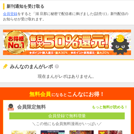
新刊通知を受け取る
会員登録
をすると「溺 旦那に秘密で配信者に捧げました(話売り)」新刊配信の
お知らせが受け取れます。
みんなのまんがレポ
現在まんがレポはありません。
無料会員
こんなにお得！
になると
会員限定無料
もっと無料が読める！
会員登録で無料増量
＼この他にも会員無料漫画がいっぱい／