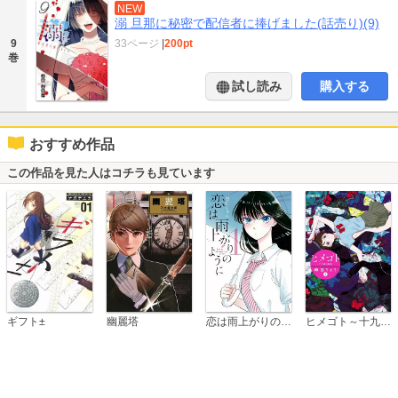
NEW
溺 旦那に秘密で配信者に捧げました(話売り)(9)
33ページ
|
200pt
9
巻
試し読み
購入する
おすすめ作品
この作品を見た人はコチラも見ています
恋は雨上がりのように
ギフト±
幽麗塔
ヒメゴト～十九歳の制服～