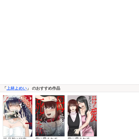
「
上林よめい
」 のおすすめ作品