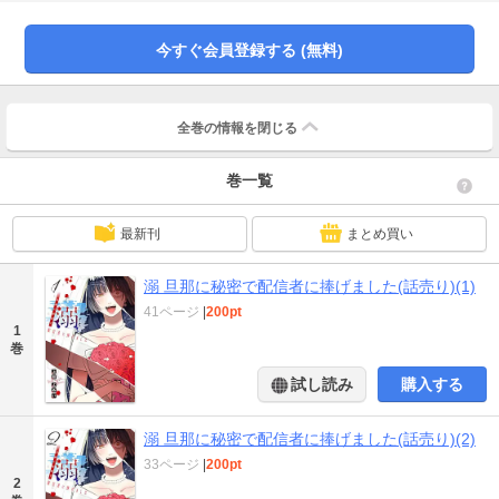
今すぐ会員登録する (無料)
全巻の情報を
閉じる
巻一覧
最新刊
まとめ買い
溺 旦那に秘密で配信者に捧げました(話売り)(1)
41ページ
|
200pt
1
巻
試し読み
購入する
溺 旦那に秘密で配信者に捧げました(話売り)(2)
33ページ
|
200pt
2