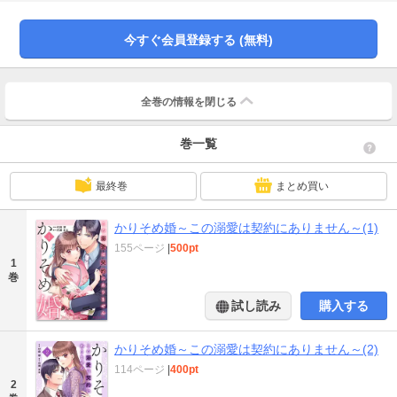
の綾人が蘭奈を婚約者にした理由とは――？◆◆◆普段は強引な副社長は――私
にだけ甘くて――御曹司と大学生の身分差ラブ！(この作品は電子コミック誌
noicomi vol.147～149、151、153に収録されています。重複購入にご注意くだ
今すぐ会員登録する (無料)
さい)
全巻の情報を
閉じる
巻一覧
最終巻
まとめ買い
かりそめ婚～この溺愛は契約にありません～(1)
155ページ
|
500pt
1
巻
試し読み
購入する
かりそめ婚～この溺愛は契約にありません～(2)
114ページ
|
400pt
2