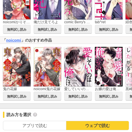
noicomiかりそめ婚～この溺愛は契約にありません～
俺だけ見てろよ
comic Berry's 俺だけ見てろよ
tab*ret
緋
無料試し読み
無料試し読み
無料試し読み
無料試し読み
「
noicomi
」のおすすめ作品
鬼の花嫁
noicomi鬼の花嫁
愛していいのは俺だけ～幼なじみからの愛が深すぎる～
お嬢の愛は俺のもの
無料試し読み
無料試し読み
無料試し読み
無料試し読み
読み方を選択
アプリで読む
ウェブで読む