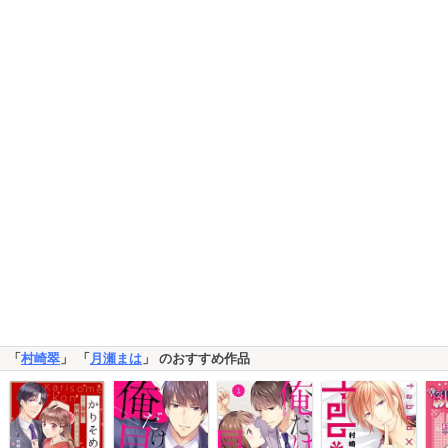
「
村崎翠
」 「
月瀬まは
」 のおすすめ作品