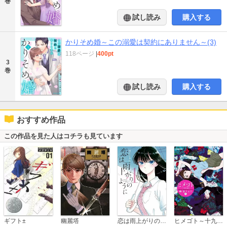
巻
試し読み
購入する
かりそめ婚～この溺愛は契約にありません～(3)
118ページ
|
400pt
3
巻
試し読み
購入する
おすすめ作品
この作品を見た人はコチラも見ています
恋は雨上がりのように
ギフト±
幽麗塔
ヒメゴト～十九歳の制服～