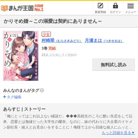
新規登録
ログイン
メニュー
かりそめ婚～この溺愛は契約にありません～
少女
村崎翠
月瀬まは
（むらさきみどり）
（つきせまは）
3巻
完結
23人
がお気に入り登録中
無料試し読み
みんなのまんがタグ
タグ編集
あらすじ | ストーリー
「俺にとってはこれ以上ない縁談だ」◆◆◆高校生のころに酷い失恋をして以
来、恋愛とは無縁だった大学生の蘭奈。なのに…妹の代わりに大企業のイケメ
ン副社長・綾人とお見合いをすることに！俺様で上から目線な綾人にムッとす
る蘭奈だけど、なぜか気に入られて強引に婚約者にさせられてしまう。初対面
もっと詳細を見る▼