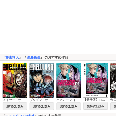
「
杉山惇氏
」 「
渡邉義浩
」 のおすすめ作品
【分冊版】ハネムーン イン ヘルランド
メイヤー・オブ・ヘルランド
プリズン・オブ・ヘルランド
ハネムーン イン ヘルランド
無料試し読み
無料試し読み
無料試し読み
無料試し読み
「
コミックバンチKai
」のおすすめ作品