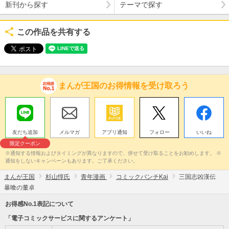
新刊から探す
テーマで探す
この作品を共有する
まんが王国のお得情報を受け取ろう
友だち追加
メルマガ
アプリ通知
フォロー
いいね
限定クーポン
※通知する情報およびタイミングが異なりますので、併せて受け取ることをお勧めします。 ※
通知をしないキャンペーンもあります。ご了承ください。
まんが王国
杉山惇氏
青年漫画
コミックバンチKai
三国志凶漢伝
暴喰の董卓
お得感No.1表記について
「電子コミックサービスに関するアンケート」