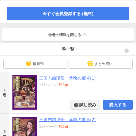
き!! 電子書籍版では、コミックバンチKai配信時と同様に一部ページをカラー
ぺージで収録！
今すぐ会員登録する (無料)
全巻の情報を
閉じる
巻一覧
最新刊
まとめ買い
三国志凶漢伝 暴喰の董卓(1)
167ページ
|
700pt
1
巻
試し読み
購入する
三国志凶漢伝 暴喰の董卓(2)
167ページ
|
700pt
2