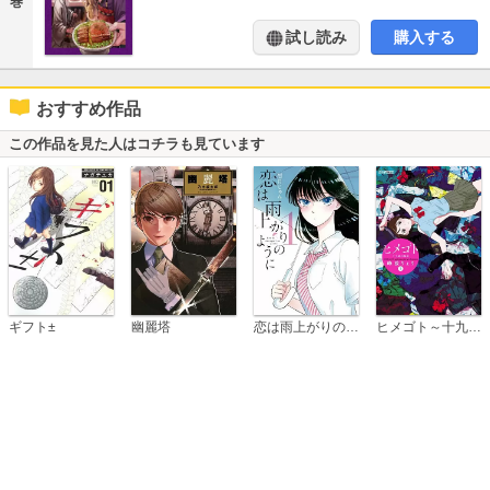
巻
試し読み
購入する
おすすめ作品
この作品を見た人はコチラも見ています
恋は雨上がりのように
ギフト±
幽麗塔
ヒメゴト～十九歳の制服～