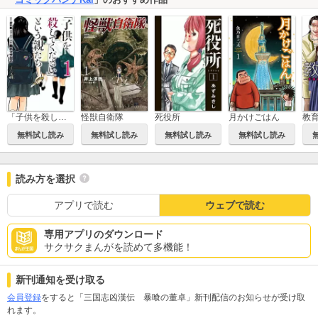
「子供を殺してください」という親たち
怪獣自衛隊
死役所
月かけごはん
無料試し読み
無料試し読み
無料試し読み
無料試し読み
読み方を選択
アプリで読む
ウェブで読む
専用アプリのダウンロード
サクサクまんがを読めて多機能！
新刊通知を受け取る
会員登録
をすると「三国志凶漢伝 暴喰の董卓」新刊配信のお知らせが受け取
れます。