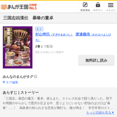
新規登録
ログイン
メニュー
三国志凶漢伝 暴喰の董卓
青年
杉山惇氏
渡邉義浩
（すぎやまあつし）
（わたなべよしひ
ろ）
2巻
まで配信
3人
がお気に入り登録中
無料試し読み
みんなのまんがタグ
タグ編集
あらすじ | ストーリー
「三国志」最恐の魔王・董卓。彼もまた、ストレス社会で闘う漢だった。部下
や周囲のやらかしで悪評が広まる中、思うようにいかない苦悩のはけ口は“暴
食”……！ 為政者の知られざる悲哀が胸打ち、腹が鳴る！ 辛労辛苦のストレ
スライフストーリー、開幕!! 早稲田大学の渡邉義浩教授による解説コラム付
もっと詳細を見る▼