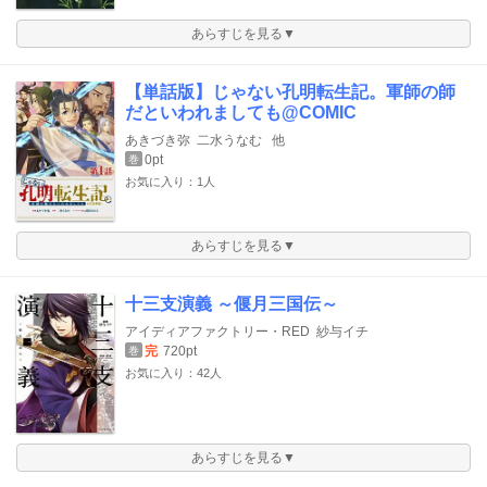
あらすじを見る▼
【単話版】じゃない孔明転生記。軍師の師
だといわれましても@COMIC
あきづき弥
二水うなむ
他
0pt
巻
お気に入り：1人
あらすじを見る▼
十三支演義 ～偃月三国伝～
アイディアファクトリー・RED
紗与イチ
完
720pt
巻
お気に入り：42人
あらすじを見る▼