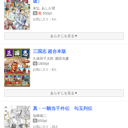
版）
末弘
あしか望
完
650pt
巻
お気に入り：4人
あらすじを見る▼
三国志 超合本版
久保田千太郎
園田光慶
1800pt
巻
お気に入り：8人
あらすじを見る▼
真・一騎当千外伝 勾玉列伝
塩崎雄二
650pt
巻
お気に入り：20人