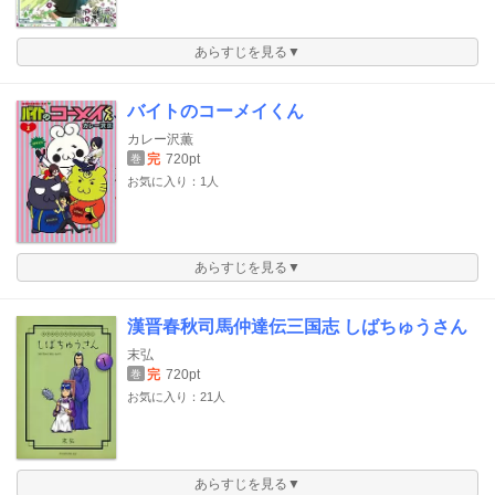
あらすじを見る▼
バイトのコーメイくん
カレー沢薫
完
720pt
巻
お気に入り：1人
あらすじを見る▼
漢晋春秋司馬仲達伝三国志 しばちゅうさん
末弘
完
720pt
巻
お気に入り：21人
あらすじを見る▼