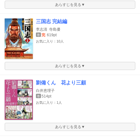
あらすじを見る▼
三国志 完結編
李志清
寺島優
完
619pt
巻
お気に入り：10人
あらすじを見る▼
劉備くん 花より三顧
白井恵理子
514pt
巻
お気に入り：1人
あらすじを見る▼