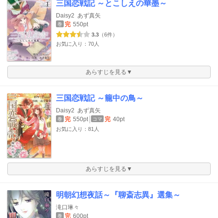
三国恋戦記 ～とこしえの華墨～
Daisy2
あず真矢
完
550pt
巻
3.3
（6件）
お気に入り：70人
あらすじを見る▼
三国恋戦記 ～籠中の鳥～
Daisy2
あず真矢
完
550pt
完
40pt
巻
コマ
お気に入り：81人
あらすじを見る▼
明朝幻想夜話～『聊斎志異』選集～
滝口琳々
完
600pt
巻