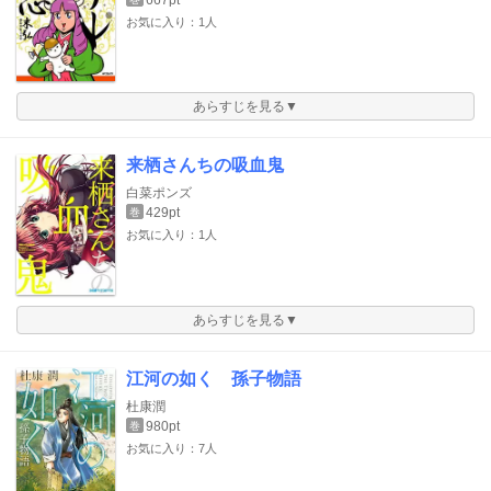
お気に入り：1人
あらすじを見る▼
来栖さんちの吸血鬼
白菜ポンズ
429pt
巻
お気に入り：1人
あらすじを見る▼
江河の如く 孫子物語
杜康潤
980pt
巻
お気に入り：7人