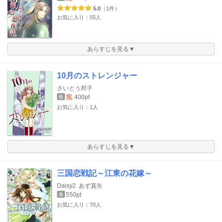
5.0
（1件）
お気に入り：55人
あらすじを見る▼
10月のストレンジャー
さいとう邦子
完
400pt
巻
お気に入り：1人
あらすじを見る▼
三国恋戦記～江東の花嫁～
Daisy2
あず真矢
550pt
巻
お気に入り：70人