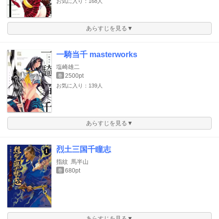
お気に入り：168人
あらすじを見る▼
一騎当千 masterworks
塩崎雄二
2500pt
巻
お気に入り：139人
あらすじを見る▼
烈土三国千瞳志
指紋
馬半山
680pt
巻
あらすじを見る▼