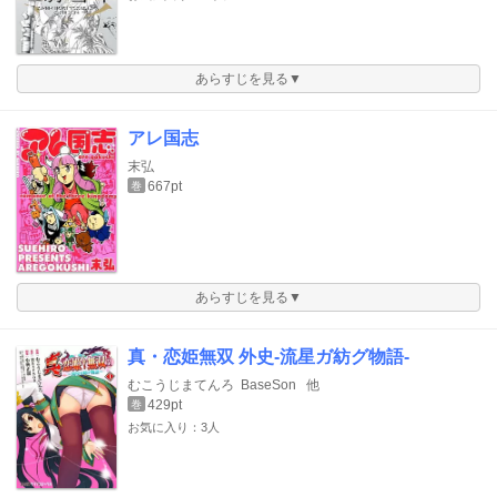
あらすじを見る▼
アレ国志
末弘
667pt
巻
あらすじを見る▼
真・恋姫無双 外史-流星ガ紡グ物語-
むこうじまてんろ
BaseSon
他
429pt
巻
お気に入り：3人