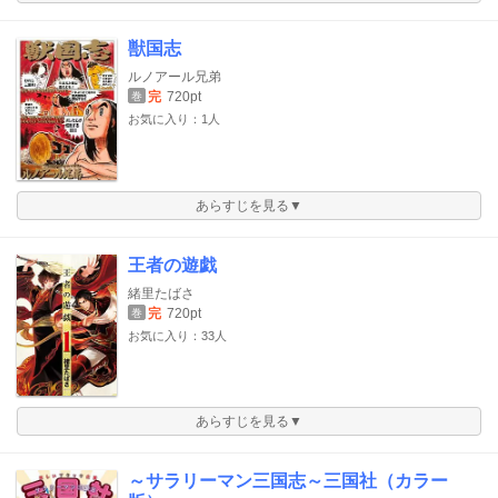
獣国志
ルノアール兄弟
完
720pt
巻
お気に入り：1人
あらすじを見る▼
王者の遊戯
緒里たばさ
完
720pt
巻
お気に入り：33人
あらすじを見る▼
～サラリーマン三国志～三国社（カラー