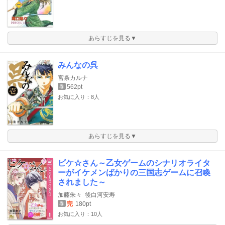
あらすじを見る▼
みんなの呉
宮条カルナ
562pt
巻
お気に入り：8人
あらすじを見る▼
ビケ☆さん～乙女ゲームのシナリオライタ
ーがイケメンばかりの三国志ゲームに召喚
されました～
加藤朱々
後白河安寿
完
180pt
巻
お気に入り：10人