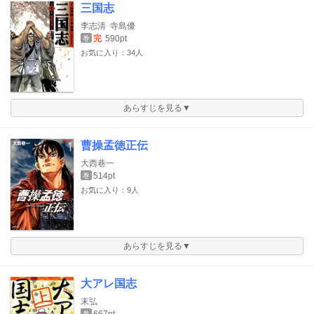
三国志
李志清
寺島優
完
590pt
巻
お気に入り：34人
あらすじを見る▼
曹操孟徳正伝
大西巷一
514pt
巻
お気に入り：9人
あらすじを見る▼
大アレ国志
末弘
667pt
巻