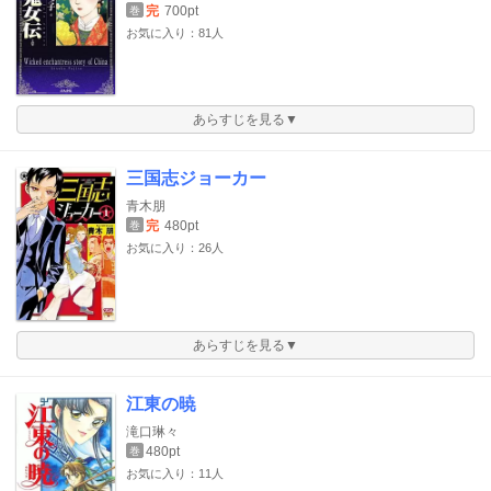
完
700pt
巻
お気に入り：81人
あらすじを見る▼
三国志ジョーカー
青木朋
完
480pt
巻
お気に入り：26人
あらすじを見る▼
江東の暁
滝口琳々
480pt
巻
お気に入り：11人