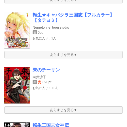
転生★キャバクラ三国志【フルカラー】
【タテヨミ】
Nemeton
ef toon studio
0pt
巻
お気に入り：1人
あらすじを見る▼
朱のチーリン
向井沙子
完
690pt
巻
お気に入り：11人
あらすじを見る▼
転生三国志女神伝