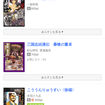
一智和智
600pt
巻
あらすじを見る▼
三国志凶漢伝 暴喰の董卓
杉山惇氏
渡邉義浩
700pt
巻
お気に入り：3人
あらすじを見る▼
こううんりゅうすい〈徐福〉
本宮ひろ志
完
600pt
巻