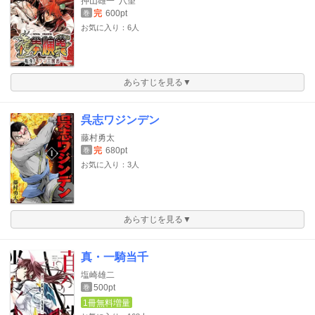
押山雄一
八望
完
600pt
巻
お気に入り：6人
あらすじを見る▼
呉志ワジンデン
藤村勇太
完
680pt
巻
お気に入り：3人
あらすじを見る▼
真・一騎当千
塩崎雄二
500pt
巻
1冊無料増量