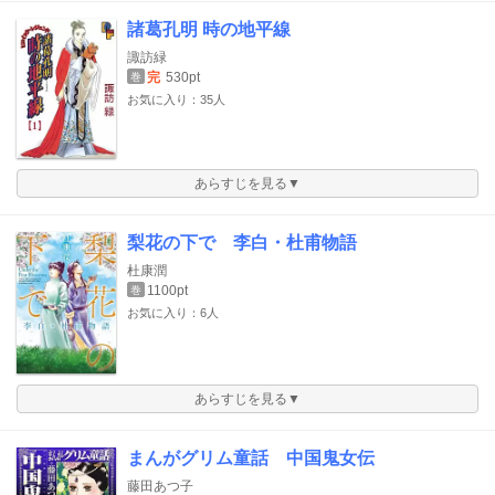
諸葛孔明 時の地平線
諏訪緑
完
530pt
巻
お気に入り：35人
あらすじを見る▼
梨花の下で 李白・杜甫物語
杜康潤
1100pt
巻
お気に入り：6人
あらすじを見る▼
まんがグリム童話 中国鬼女伝
藤田あつ子