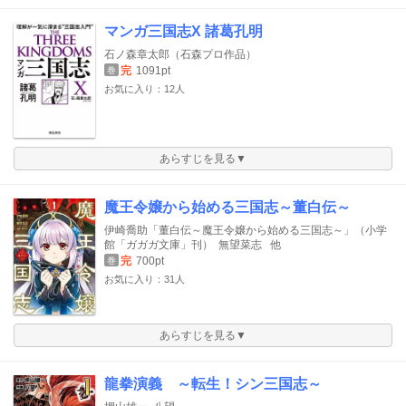
マンガ三国志X 諸葛孔明
石ノ森章太郎（石森プロ作品）
完
1091pt
巻
お気に入り：12人
あらすじを見る▼
魔王令嬢から始める三国志～董白伝～
伊崎喬助「董白伝～魔王令嬢から始める三国志～」（小学
館「ガガガ文庫」刊）
無望菜志
他
完
700pt
巻
お気に入り：31人
あらすじを見る▼
龍拳演義 ～転生！シン三国志～