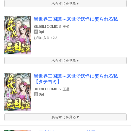
あらすじを見る▼
異世界三国譚～来世で妖怪に娶られる私
BILIBILI COMICS
王曼
0pt
巻
お気に入り：2人
あらすじを見る▼
異世界三国譚～来世で妖怪に娶られる私
【タテヨミ】
BILIBILI COMICS
王曼
0pt
巻
あらすじを見る▼