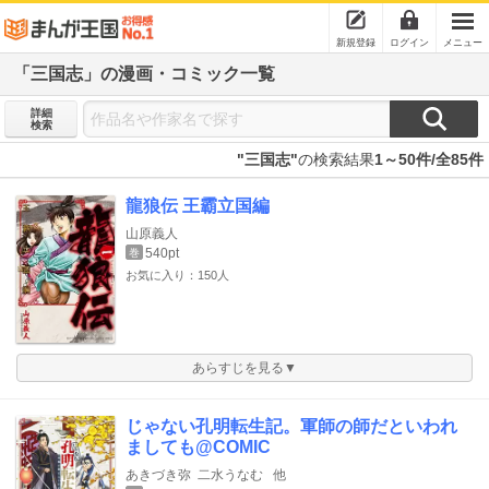
新規登録
ログイン
メニュー
「三国志」の漫画・コミック一覧
詳細
検索
"三国志"
の検索結果
1～50件/全85件
龍狼伝 王霸立国編
山原義人
540pt
巻
お気に入り：150人
あらすじを見る▼
じゃない孔明転生記。軍師の師だといわれ
ましても@COMIC
あきづき弥
二水うなむ
他