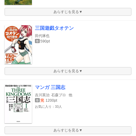
あらすじを見る▼
三国遊戯タオテン
田代琢也
590pt
巻
あらすじを見る▼
マンガ 三国志
吉川英治
石森プロ
他
完
1200pt
巻
お気に入り：33人
あらすじを見る▼