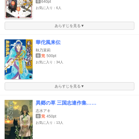
640pt
巻
お気に入り：6人
あらすじを見る▼
華佗風来伝
秋乃茉莉
完
500pt
巻
お気に入り：34人
あらすじを見る▼
異郷の草 三国志連作集……
志水アキ
完
450pt
巻
お気に入り：13人