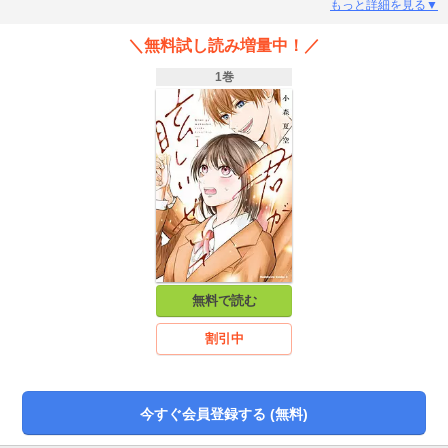
始まった小春の高校生活に変化が…？人見知り女子・卯月小春、クラス1の陽キ
もっと詳細を見る▼
ャ・結城葵、マイペース幼馴染・浮野空、孤高の美女・白鳥美海。性格もカー
ストもバラバラな4人の、恋と友情の物語！
＼無料試し読み増量中！／
1巻
無料で読む
割引中
今すぐ会員登録する (無料)