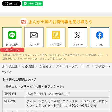
まんが王国のお得情報を受け取ろう
友だち追加
メルマガ
アプリ通知
フォロー
いいね
限定クーポン
※通知する情報およびタイミングが異なりますので、併せて受け取ることをお勧めします。 ※
通知をしないキャンペーンもあります。ご了承ください。
まんが王国
小森夏空
女性漫画
角川コミックス・エース
君が眩しい
せいで
お得感No.1表記について
「電子コミックサービスに関するアンケート」
調査期間
2026年3月6日～2026年3月18日
調査対象
まんが王国または主要電子コミックサービスのうちいずれか
をメイン且つ有料で利用している20歳～69歳の男女