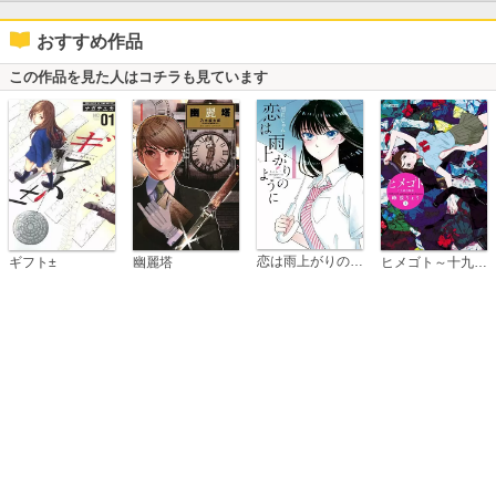
おすすめ作品
この作品を見た人はコチラも見ています
恋は雨上がりのように
ギフト±
幽麗塔
ヒメゴト～十九歳の制服～