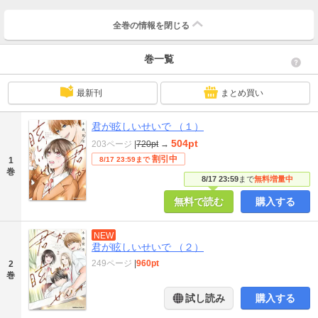
全巻の情報を
閉じる
巻一覧
最新刊
まとめ買い
君が眩しいせいで （１）
504pt
203ページ
|
720pt
→
割引中
1
8/17 23:59まで
巻
8/17 23:59
まで
無料増量中
無料で読む
購入する
NEW
君が眩しいせいで （２）
249ページ
|
960pt
2
巻
試し読み
購入する