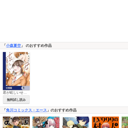
「
小森夏空
」 のおすすめ作品
君が眩しいせいで【分冊版】
無料試し読み
「
角川コミックス・エース
」のおすすめ作品