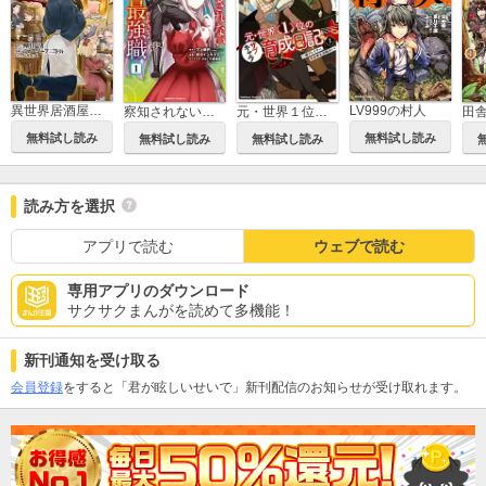
異世界居酒屋「のぶ」
LV999の村人
察知されない最強職
元・世界１位のサブキャラ育成日記 ～廃プレイヤー、異世界を攻略中！～
無料試し読み
無料試し読み
無料試し読み
無料試し読み
読み方を選択
アプリで読む
ウェブで読む
専用アプリのダウンロード
サクサクまんがを読めて多機能！
新刊通知を受け取る
会員登録
をすると「君が眩しいせいで」新刊配信のお知らせが受け取れます。