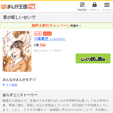
新規登録
ログイン
メニュー
君が眩しいせいで
無料＆割引キャンペーン
実施中！
女性
NEW
小森夏空
（こもりそら）
2巻
完結
8人
がお気に入り登録中
みんなのまんがタグ
タグ編集
あらすじ | ストーリー
極度の人見知りで、友達ができず独りぼっちの中学時代を過ごしてきた卯月小
春。青春に憧れ、高校こそはと意気込んでいたが、自己紹介で大失敗をしてし
まう。しかし、クラス1の陽キャ・結城葵に声をかけられたことで、大失敗から