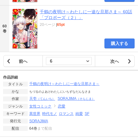
千鶴の夜明け～わたしに一途な旦那さま～ 60話
「プロポーズ（２）」
20ページ
|
65pt
60
巻
購入する
前へ
次へ
作品詳細
千鶴の夜明け～わたしに一途な旦那さま～
タイトル
かな
ちづるのよあけわたしにいちずなだんなさま
天壱
SORAJIMA
作家
（てんいち）
（そらじま）
女性コミック
恋愛
ジャンル
異世界
時代モノ
ロマンス
純愛
SF
キーワード
SORAJIMA
発行元
64巻
まで配信
配信