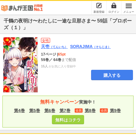
新規登録
ログイン
メニュー
千鶴の夜明け〜わたしに一途な旦那さま〜 59話「プロポー
ズ（１）」
女性
天壱
SORAJIMA
（てんいち）
（そらじま）
17ページ
|
65pt
59巻
／ 64巻
まで配信
15人
がお気に入り登録中
購入する
無料キャンペーン
実施中！
第4巻
第5巻
第6巻
第7巻
第8巻
第9巻
会員
会員
無料はコチラ