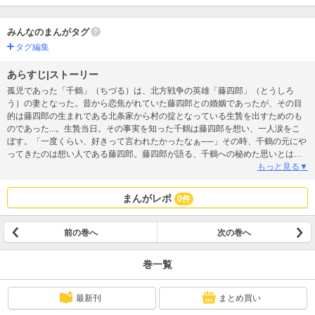
みんなのまんがタグ
タグ編集
あらすじ|ストーリー
孤児であった「千鶴」（ちづる）は、北方戦争の英雄「藤四郎」（とうしろ
う）の妻となった。昔から恋焦がれていた藤四郎との婚姻であったが、その目
的は藤四郎の生まれである北条家から村の掟となっている生贄を出すためのも
のであった...。生贄当日。その事実を知った千鶴は藤四郎を想い、一人涙をこ
ぼす。「一度くらい、好きって言われたかったなぁ──」その時、千鶴の元にや
ってきたのは想い人である藤四郎。藤四郎が語る、千鶴への秘めた思いとは
──！？夜明けから始まる不器用夫婦の純愛ラブストーリー！
もっと見る▼
まんがレポ
0件
前の巻へ
次の巻へ
巻一覧
最新刊
まとめ買い