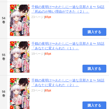
千鶴の夜明け〜わたしに一途な旦那さま〜 54話
「死ぬのが怖い理由ができた（２）」
23ページ
|
65pt
54
巻
購入する
千鶴の夜明け〜わたしに一途な旦那さま〜 55話
「あなたに変えられた（１）」
19ページ
|
65pt
55
巻
購入する
千鶴の夜明け〜わたしに一途な旦那さま〜 56話
「あなたに変えられた（２）」
23ページ
|
65pt
56
巻
購入する