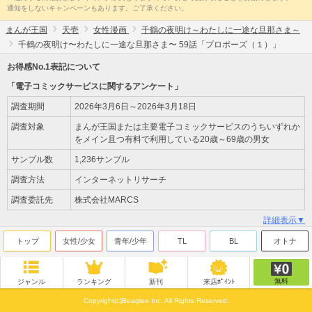
通知をしないキャンペーンもあります。ご了承ください。
まんが王国
天壱
女性漫画
千鶴の夜明け～わたしに一途な旦那さま～
千鶴の夜明け〜わたしに一途な旦那さま〜 59話「プロポーズ（１）」
お得感No.1表記について
「電子コミックサービスに関するアンケート」
調査期間
2026年3月6日～2026年3月18日
調査対象
まんが王国または主要電子コミックサービスのうちいずれか
をメイン且つ有料で利用している20歳～69歳の男女
サンプル数
1,236サンプル
調査方法
インターネットリサーチ
調査委託先
株式会社MARCS
詳細表示▼
トップ
女性/少女
青年/少年
TL
BL
オトナ
無料
ジャンル
ランキング
新刊
来店ﾎﾟｲﾝﾄ
Copyright(c)Beaglee Inc. All Rights Reserved.