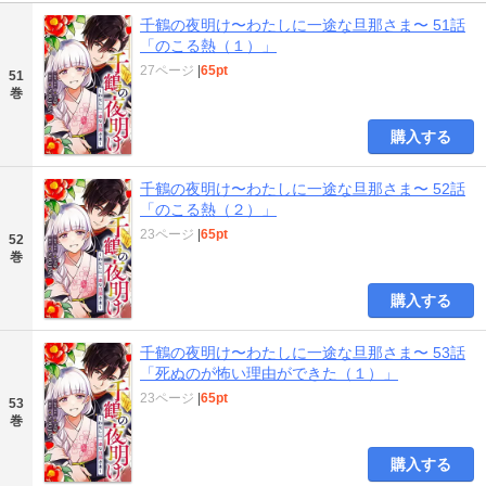
千鶴の夜明け〜わたしに一途な旦那さま〜 51話
「のこる熱（１）」
27ページ
|
65pt
51
巻
購入する
千鶴の夜明け〜わたしに一途な旦那さま〜 52話
「のこる熱（２）」
23ページ
|
65pt
52
巻
購入する
千鶴の夜明け〜わたしに一途な旦那さま〜 53話
「死ぬのが怖い理由ができた（１）」
23ページ
|
65pt
53
巻
購入する