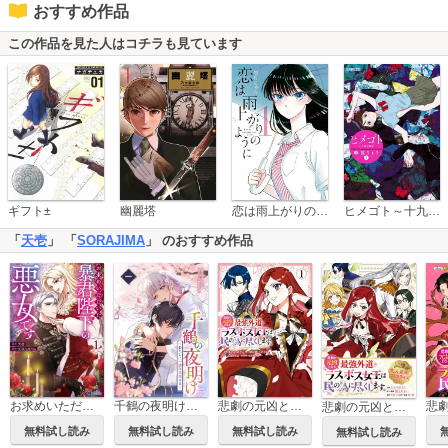
おすすめ作品
この作品を見た人はコチラも見ています
恋は雨上がりのように
ギフト±
幽麗塔
ヒメゴト～十九歳の制服～
「
天壱
」 「
SORAJIMA
」 のおすすめ作品
千鶴の夜明け～わたしに一途な旦那さま～【単行本版】
悲劇の元凶となる最強外道ラスボス女王は民の為に尽くします。 The Savior's Pride
お求めいただいた暴君陛下の悪女です(コミック)
悲劇の元凶となる最強外道ラスボス女王は民の為に尽くします。 The Savior's Pride 【連載版】
無料試し読み
無料試し読み
無料試し読み
無料試し読み