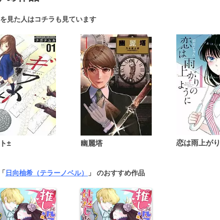
を見た人はコチラも見ています
ト±
幽麗塔
 「
日向柚希（テラーノベル）
」 のおすすめ作品