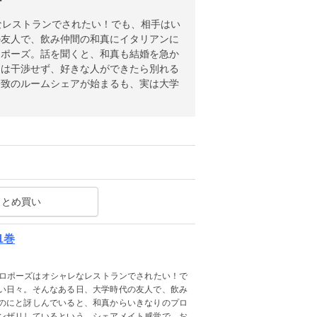
ー
なレストランでされたい！でも、相手はい
の友人で、飲み仲間の和真にイタリアンに
ロポーズ。話を聞くと、和真も結婚を急か
には干渉せず、好きな人ができたら別れる
一致のルームシェアが始まるも、実は大学
まとめ買い
1巻
プロポーズはオシャレなレストランでされたい！で
い日々。そんなある日、大学時代の友人で、飲み
のにと訝しんでいると、和真からいきなりのプロ
ンザリしているという。シェアメイト感覚で、お