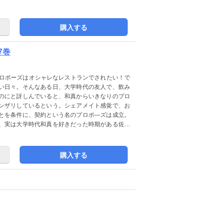
購入する
7巻
プロポーズはオシャレなレストランでされたい！で
い日々。そんなある日、大学時代の友人で、飲み
のにと訝しんでいると、和真からいきなりのプロ
ンザリしているという。シェアメイト感覚で、お
とを条件に、契約という名のプロポ―ズは成立。
、実は大学時代和真を好きだった時期がある佐和
購入する