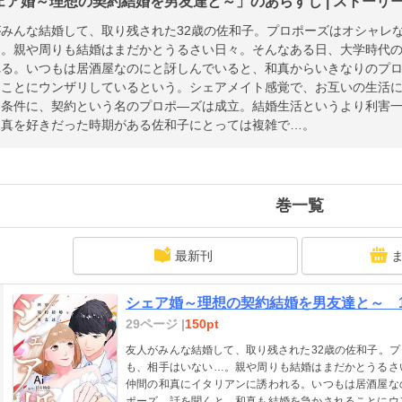
ェア婚～理想の契約結婚を男友達と～」のあらすじ | ストーリ
がみんな結婚して、取り残された32歳の佐和子。プロポーズはオシャレ
…。親や周りも結婚はまだかとうるさい日々。そんなある日、大学時代
れる。いつもは居酒屋なのにと訝しんでいると、和真からいきなりのプ
ることにウンザリしているという。シェアメイト感覚で、お互いの生活
を条件に、契約という名のプロポ―ズは成立。結婚生活というより利害
和真を好きだった時期がある佐和子にとっては複雑で…。
巻一覧
最新刊
シェア婚～理想の契約結婚を男友達と～ 
29ページ |
150pt
友人がみんな結婚して、取り残された32歳の佐和子。
も、相手はいない…。親や周りも結婚はまだかとうるさ
仲間の和真にイタリアンに誘われる。いつもは居酒屋な
ポーズ。話を聞くと、和真も結婚を急かされることにウ