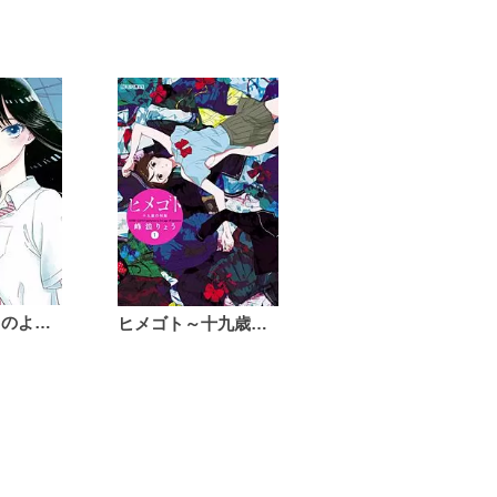
恋は雨上がりのように
ヒメゴト～十九歳の制服～