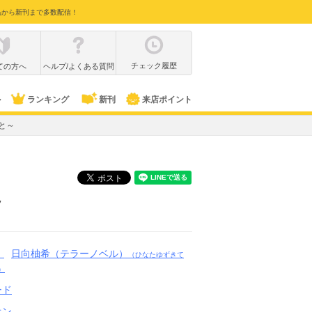
品から新刊まで多数配信！
チェック履歴
ての方へ
ヘルプ/よくある質問
ル
ランキング
新刊
来店ポイント
と～
～
日向柚希（テラーノベル）
）
（ひなたゆずきて
）
ード
オン