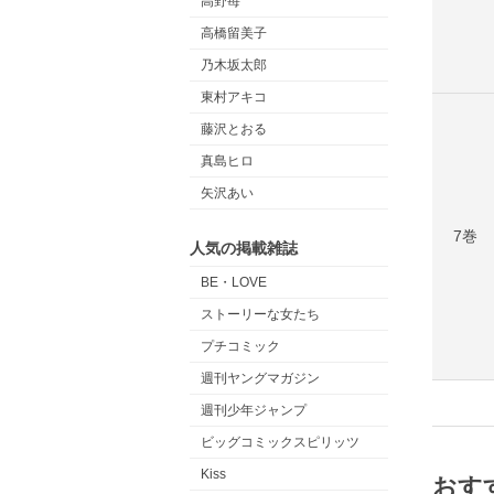
高野苺
高橋留美子
乃木坂太郎
東村アキコ
藤沢とおる
真島ヒロ
矢沢あい
7巻
人気の掲載雑誌
BE・LOVE
ストーリーな女たち
プチコミック
週刊ヤングマガジン
週刊少年ジャンプ
ビッグコミックスピリッツ
Kiss
おす