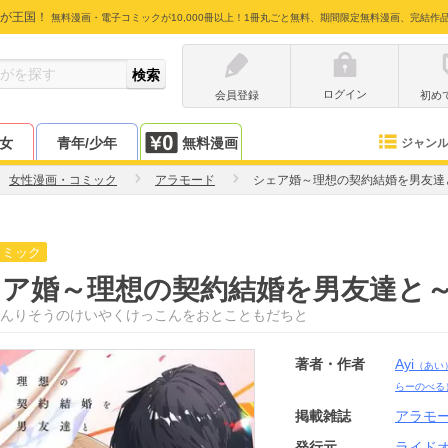
が王国！
無料漫画・電子コミックが10,000冊以上！1冊丸ごと無料、期間限定無料漫画、完結作
ログイン
会員登録
初め
少女
青年/少年
無料漫画
ジャン
女性漫画・コミック
アラモード
シェア婚～理想の契約結婚を男友達
コミック
ェア婚～理想の契約結婚を男友達と
んりそうのけいやくけっこんをおとこともだちと
著者・作者
Ayi
（あい
らーのべる
掲載雑誌
アラモ
発行元
ライド