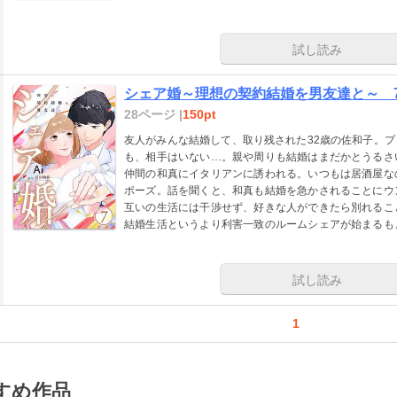
子にとっては複雑で…。
試し読み
シェア婚～理想の契約結婚を男友達と～ 
28ページ |
150pt
友人がみんな結婚して、取り残された32歳の佐和子。
も、相手はいない…。親や周りも結婚はまだかとうるさ
仲間の和真にイタリアンに誘われる。いつもは居酒屋な
ポーズ。話を聞くと、和真も結婚を急かされることにウ
互いの生活には干渉せず、好きな人ができたら別れるこ
結婚生活というより利害一致のルームシェアが始まるも
子にとっては複雑で…。
試し読み
1
すめ作品