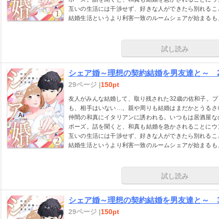
互いの生活には干渉せず、好きな人ができたら別れるこ
結婚生活というより利害一致のルームシェアが始まるも
子にとっては複雑で…。
試し読み
シェア婚～理想の契約結婚を男友達と～ 
29ページ |
150pt
友人がみんな結婚して、取り残された32歳の佐和子。
も、相手はいない…。親や周りも結婚はまだかとうるさ
仲間の和真にイタリアンに誘われる。いつもは居酒屋な
ポーズ。話を聞くと、和真も結婚を急かされることにウ
互いの生活には干渉せず、好きな人ができたら別れるこ
結婚生活というより利害一致のルームシェアが始まるも
子にとっては複雑で…。
試し読み
シェア婚～理想の契約結婚を男友達と～ 
29ページ |
150pt