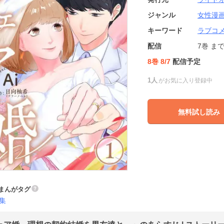
ジャンル
女性漫
キーワード
ラブコ
配信
7巻
ま
8巻 8/7
配信予定
1人
がお気に入り登録中
無料試し読み
まんがタグ
集