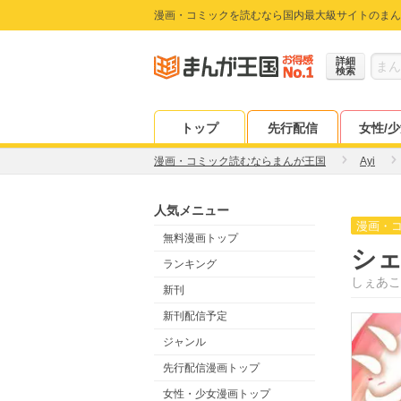
漫画・コミックを読むなら国内最大級サイトのまん
詳細
検索
トップ
先行配信
女性/
漫画・コミック読むならまんが王国
Ayi
人気メニュー
漫画・
無料漫画トップ
シ
ランキング
しぇあこ
新刊
新刊配信予定
ジャンル
先行配信漫画トップ
女性・少女漫画トップ