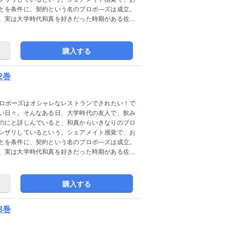
とを条件に、契約という名のプロポ―ズは成立。
、実は大学時代和真を好きだった時期がある佐和
購入する
2巻
プロポーズはオシャレなレストランでされたい！で
い日々。そんなある日、大学時代の友人で、飲み
のにと訝しんでいると、和真からいきなりのプロ
ンザリしているという。シェアメイト感覚で、お
とを条件に、契約という名のプロポ―ズは成立。
、実は大学時代和真を好きだった時期がある佐和
購入する
3巻