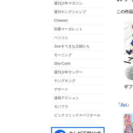
週刊少年マガジン
この作品
週刊ヤングジャンプ
Cheese!
別冊マーガレット
ベツコミ
Jourすてきな主婦たち
モーニング
Sho-Comi
週刊少年サンデー
ヤングキング
ギフ
デザート
漫画アクション
「
Ayi
」
モバフラ
ビックコミックスペリオール