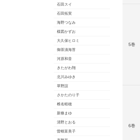
石田スイ
石田拓実
海野つなみ
楳図かずお
大久保ヒロミ
5巻
御茶漬海苔
河原和音
きたがわ翔
北川みゆき
草野誼
さかたのり子
椎名軽穂
新條まゆ
清野とおる
6巻
曽根富美子