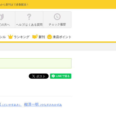
品から新刊まで多数配信！
チェック履歴
ての方へ
ヘルプ/よくある質問
ンル
ランキング
新刊
来店ポイント
昭
柳澤一明
（どいやすあき）
（やなぎさわかずあ