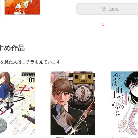
試し読み
1
すめ作品
を見た人はコチラも見ています