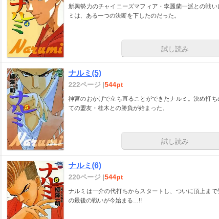
新興勢力のチャイニーズマフィア・李麗蘭一派との戦い
ミは、ある一つの決断を下したのだった。
試し読み
ナルミ(5)
222ページ |
544pt
神宮のおかげで立ち直ることができたナルミ。決め打ち
ての盟友・桂木との勝負が始まった。
試し読み
ナルミ(6)
220ページ |
544pt
ナルミは一介の代打ちからスタートし、ついに頂上まで
の最後の戦いが今始まる…!!