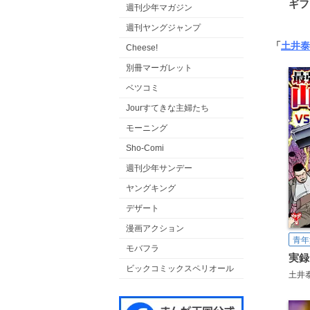
ギフ
週刊少年マガジン
週刊ヤングジャンプ
「
土井泰
Cheese!
別冊マーガレット
ベツコミ
Jourすてきな主婦たち
モーニング
Sho-Comi
週刊少年サンデー
ヤングキング
デザート
漫画アクション
青年
モバフラ
ビックコミックスペリオール
土井