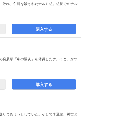
に敗れ、仁科を殺されたナルミ組。組長でのナル
購入する
の発展形「冬の陽炎」を体得したナルミと、かつ
購入する
登りつめようとしていた。そして李麗蘭、神宮と