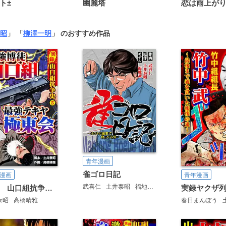
ト±
幽麗塔
昭
」 「
柳澤一明
」 のおすすめ作品
青年漫画
雀ゴロ日記
漫画
青年漫画
武喜仁
土井泰昭
福地誠
実録 山口組抗争史(5) 頂上対決！最強博徒山口組VS最強テキヤ極東会
泰昭
高橋晴雅
春日まんぼう