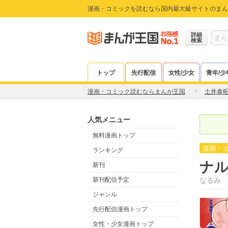
漫画・コミックを読むなら国内最大級サイトのまん
詳細
検索
トップ
先行配信
女性/少女
青年/少
漫画・コミック読むならまんが王国
土井泰
人気メニュー
無料漫画トップ
漫画・
ランキング
ナ
新刊
新刊配信予定
なるみ
ジャンル
先行配信漫画トップ
女性・少女漫画トップ