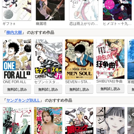
恋は雨上がりのように
ギフト±
幽麗塔
ヒメゴト～十九歳の制服～
「
柳内大樹
」 のおすすめ作品
SHIBUYA狂争曲
ONE FOR ALL
セブン☆スターJT
SEVEN☆STAR MEN SOUL
軍
無料試し読み
無料試し読み
無料試し読み
無料試し読み
「
ヤングキングBULL
」 のおすすめ作品