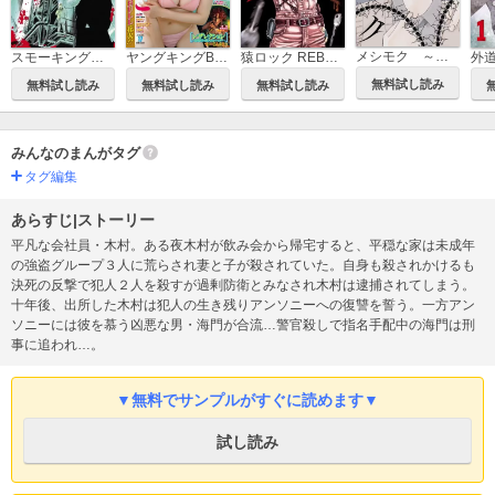
メシモク ～一ノ瀬姉妹の食卓～
スモーキング・サベージ
猿ロック REBOOT
外
ヤングキングBULL
無料試し読み
無料試し読み
無料試し読み
無料試し読み
みんなのまんがタグ
タグ編集
あらすじ|ストーリー
平凡な会社員・木村。ある夜木村が飲み会から帰宅すると、平穏な家は未成年
の強盗グループ３人に荒らされ妻と子が殺されていた。自身も殺されかけるも
決死の反撃で犯人２人を殺すが過剰防衛とみなされ木村は逮捕されてしまう。
十年後、出所した木村は犯人の生き残りアンソニーへの復讐を誓う。一方アン
ソニーには彼を慕う凶悪な男・海門が合流…警官殺しで指名手配中の海門は刑
事に追われ…。
▼無料でサンプルがすぐに読めます▼
試し読み