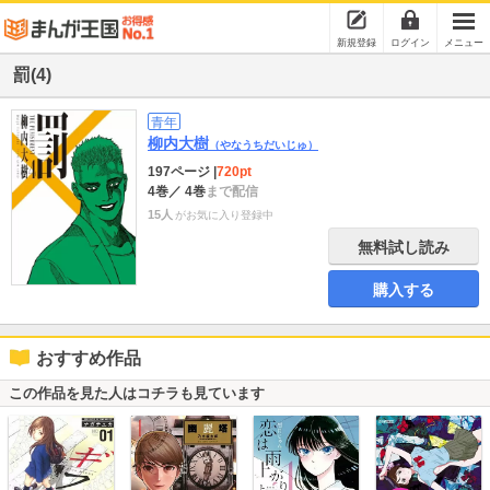
新規登録
ログイン
メニュー
罰(4)
青年
柳内大樹
（やなうちだいじゅ）
197ページ
|
720pt
4巻
／ 4巻
まで配信
15人
がお気に入り登録中
無料試し読み
購入する
おすすめ作品
この作品を見た人はコチラも見ています