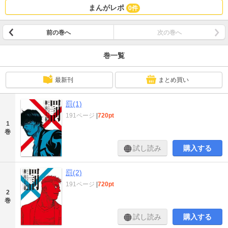
まんがレポ
0件
前の巻へ
次の巻へ
巻一覧
最新刊
まとめ買い
罰(1)
191ページ
|
720pt
1
巻
試し読み
購入する
罰(2)
191ページ
|
720pt
2
巻
試し読み
購入する