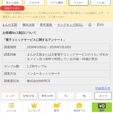
友だち追加
メルマガ
アプリ通知
フォロー
いいね
限定クーポン
※通知する情報およびタイミングが異なりますので、併せて受け取ることをお勧めします。 ※
通知をしないキャンペーンもあります。ご了承ください。
まんが王国
柳内大樹
青年漫画
ヤングキングBULL
罰
罰(4)
お得感No.1表記について
「電子コミックサービスに関するアンケート」
調査期間
2026年3月6日～2026年3月18日
調査対象
まんが王国または主要電子コミックサービスのうちいずれか
をメイン且つ有料で利用している20歳～69歳の男女
サンプル数
1,236サンプル
調査方法
インターネットリサーチ
調査委託先
株式会社MARCS
詳細表示▼
トップ
女性/少女
青年/少年
TL
BL
オトナ
無料
ジャンル
ランキング
新刊
来店ﾎﾟｲﾝﾄ