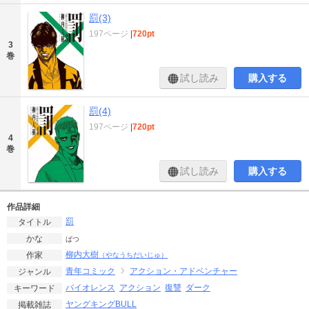
罰(3)
197ページ
|
720pt
3
巻
試し読み
購入する
罰(4)
197ページ
|
720pt
4
巻
試し読み
購入する
作品詳細
罰
タイトル
かな
ばつ
柳内大樹
作家
（やなうちだいじゅ）
青年コミック
アクション・アドベンチャー
ジャンル
バイオレンス
アクション
復讐
ダーク
キーワード
ヤングキングBULL
掲載雑誌