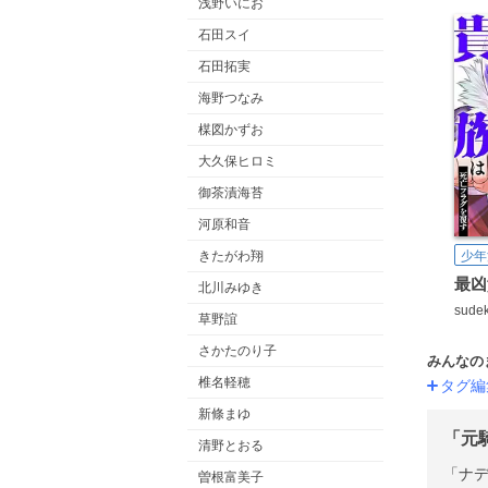
浅野いにお
石田スイ
石田拓実
海野つなみ
楳図かずお
大久保ヒロミ
御茶漬海苔
河原和音
きたがわ翔
少年
北川みゆき
sude
草野誼
さかたのり子
みんなの
椎名軽穂
タグ編
新條まゆ
「元
清野とおる
「ナ
曽根富美子