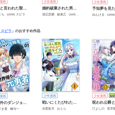
漫画
少女漫画
少女漫画
無能と言われた聖女ですが、剣術で残虐辺境伯の役に立ちます！
婚約破棄された男爵令嬢リルジェシカは得意の靴作りで借金返済中！
まち
comic スピラ
清正恐紫
綾束乙
comic スピラ
ゆんける
com
c スピラ
」のおすすめ作品
少年漫画
少女漫画
漫画
戦いにくたびれたおっさん英雄、引退してのんびり辺境ライフを謳歌します【電子単行本版】
規格外のダンジョン攻略者、実は異世界帰りの元勇者【電子単行本版】
光星影月
おとら
汀よしの
歪牙
ざき君
榊与一