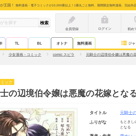
が王国！
無料漫画・電子コミックが10,000冊以上！1冊丸ごと無料、期間限定無料漫画、完結作
ログイン
会員登録
初め
ジャ
年
TL
BL
オトナ
無料漫画
少女漫画・コミック
comic スピラ
元騎士の辺境伯令嬢は悪魔の
コミック
騎士の辺境伯令嬢は悪魔の花嫁とな
タイトル
元騎士
ふりがな
もときし
となる