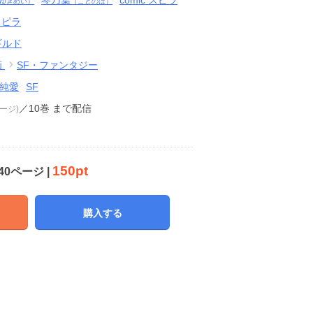
琴乃葉
comic スピラ
ゆきめい）
（ことのは）
 スピラ
ギルド
画
SF・ファンタジー
純愛
SF
／10巻
まで配信
ページ)
150pt
40ページ |
購入する