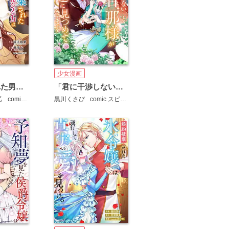
少女漫画
婚約破棄された男爵令嬢リルジェシカは得意の靴作りで借金返済中！【電子単行本版】
「君に干渉しない」と冷徹だった旦那様がなぜか一途に見つめてきます
乙
comic スピラ
黒川くさび
comic スピラ