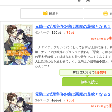
最新刊
元騎士の辺境伯令嬢は悪魔の花嫁となる１
41ページ |
150pt
→
75pt
8/19 23:59まで
「ナディア、プリシラに代わってお前が王家に嫁げ」
嬢・ナディアは義妹のプリシラに代わり「悪魔」と称さ
の王太子は優しく繊細な心を持つ青年で…！？あくまで
人は次第に心を通わせていく。元騎士の辺境伯令嬢と、
ゅんラブ！
8/19 23:59
まで
1冊無料
無料で読む
元騎士の辺境伯令嬢は悪魔の花嫁となる２
34ページ |
150pt
→
75pt
8/19 23:59まで