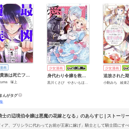
漫画
少女漫画
少女漫画
最凶貴族は死亡フラグを覆す【電子単行本版】
身代わり令嬢を救ったのは冷酷無慈悲な氷の王子の愛でした【単行本版】
kuma
塚上
黒川くさび
やきいもほくほく
小駒みち
綾束
まんがタグ
集
騎士の辺境伯令嬢は悪魔の花嫁となる」のあらすじ | ストーリ
ディア、プリシラに代わってお前が王家に嫁げ」騎士として騎士団にす