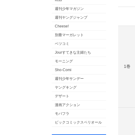
Kiss
週刊少年マガジン
週刊ヤングジャンプ
Cheese!
別冊マーガレット
ベツコミ
Jourすてきな主婦たち
モーニング
1巻
Sho-Comi
週刊少年サンデー
ヤングキング
デザート
漫画アクション
モバフラ
ビックコミックスペリオール