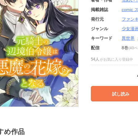
著者・作者
雪めい
（
掲載雑誌
comic
発行元
ファン
ジャンル
少女漫
キーワード
異世界
配信
8巻
(40
54人
がお気に入り登録中
試し読み
すめ作品