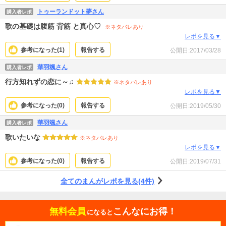
トゥーランドット夢さん
購入者レポ
歌の基礎は腹筋 背筋 と真心♡
※ネタバレあり
レポを見る▼
参考になった(
1
)
報告する
公開日:
2017/03/28
華羽颯さん
購入者レポ
行方知れずの恋に～♫
※ネタバレあり
レポを見る▼
参考になった(
0
)
報告する
公開日:
2019/05/30
華羽颯さん
購入者レポ
歌いたいな
※ネタバレあり
レポを見る▼
参考になった(
0
)
報告する
公開日:
2019/07/31
全てのまんがレポを見る(4件)
無料会員
こんなにお得！
になると