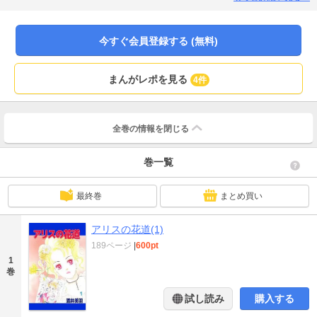
男。音程やリズムの悪いありすの武器はガラスにヒビを入れる程の声。一流の
演歌アイドル目指してありすは歌う！
今すぐ会員登録する (無料)
まんがレポを見る
4件
全巻の情報を
閉じる
巻一覧
最終巻
まとめ買い
アリスの花道(1)
189ページ
|
600pt
1
巻
試し読み
購入する