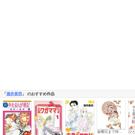
「
酒井美羽
」 のおすすめ作品
金曜日まで待てない
ひ