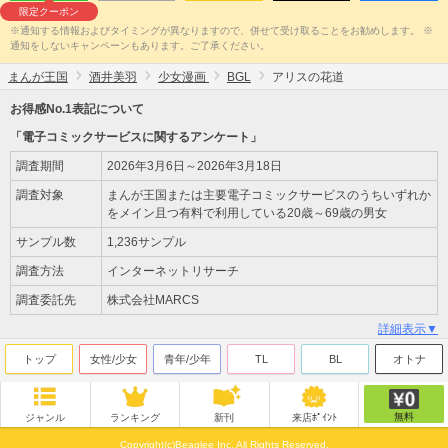
限定クーポン
※通知する情報およびタイミングが異なりますので、併せて受け取ることをお勧めします。 ※
通知をしないキャンペーンもあります。ご了承ください。
まんが王国
酒井美羽
少女漫画
BGL
アリスの花道
お得感No.1表記について
「電子コミックサービスに関するアンケート」
調査期間
2026年3月6日～2026年3月18日
調査対象
まんが王国または主要電子コミックサービスのうちいずれか
をメイン且つ有料で利用している20歳～69歳の男女
サンプル数
1,236サンプル
調査方法
インターネットリサーチ
調査委託先
株式会社MARCS
詳細表示▼
トップ
女性/少女
青年/少年
TL
BL
オトナ
無料
ジャンル
ランキング
新刊
来店ﾎﾟｲﾝﾄ
Copyright(c)Beaglee Inc. All Rights Reserved.