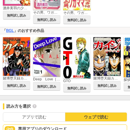
酒井美羽の少女まんが戦記
その男、ワガママにつき
その男、ワガママにつき プラスアルファ
無料試し読み
無料試し読み
無料試し読み
「
BGL
」のおすすめ作品
賭博堕天録カイジ ワン・ポーカー編
賭博堕天録カイジ 24億脱出編
Deep Love［REAL]
探
GTO
無料試し読み
無料試し読み
無料試し読み
無料試し読み
読み方を選択
アプリで読む
ウェブで読む
専用アプリのダウンロード