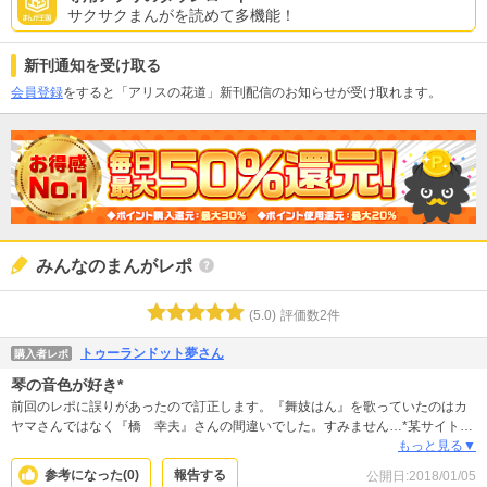
サクサクまんがを読めて多機能！
新刊通知を受け取る
会員登録
をすると「アリスの花道」新刊配信のお知らせが受け取れます。
みんなのまんがレポ
(
5.0
)
評価数
2
件
トゥーランドット夢さん
購入者レポ
琴の音色が好き*
前回のレポに誤りがあったので訂正します。『舞妓はん』を歌っていたのはカ
ヤマさんではなく『橋 幸夫』さんの間違いでした。すみません…*某サイトで
無料試聴して、始めに流れる、琴の音色が好き☆*やっぱりこの曲は良いです♫
もっと見る▼
歌詞は,ちょっと切なく“悲“(ひ)…な感じですが曲の雰囲気が好き＊忘れられない
参考になった(
0
)
報告する
公開日:
2018/01/05
曲です☆♫