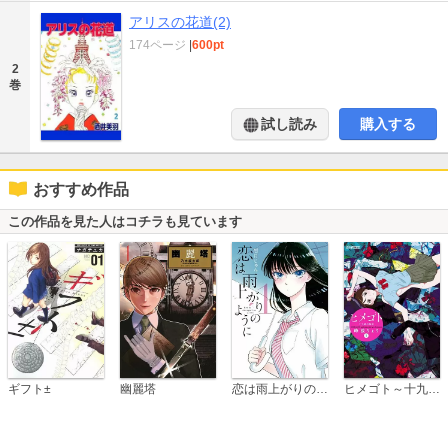
アリスの花道(2)
174ページ
|
600pt
2
巻
試し読み
購入する
おすすめ作品
この作品を見た人はコチラも見ています
恋は雨上がりのように
ギフト±
幽麗塔
ヒメゴト～十九歳の制服～