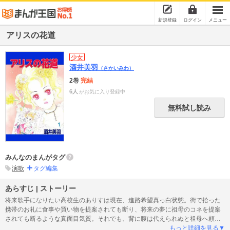
新規登録
ログイン
メニュー
アリスの花道
少女
酒井美羽
（さかいみわ）
2巻
完結
6人
がお気に入り登録中
無料試し読み
みんなのまんがタグ
演歌
タグ編集
あらすじ | ストーリー
将来歌手になりたい高校生のありすは現在、進路希望真っ白状態。街で拾った
携帯のお礼に食事や買い物を提案されても断り、将来の夢に祖母のコネを提案
されても断るような真面目気質。それでも、背に腹は代えられぬと祖母へ頼み
に行くと…ありすは演歌を歌う事に。しかも、マネージャーは携帯のナンパ
もっと詳細を見る▼