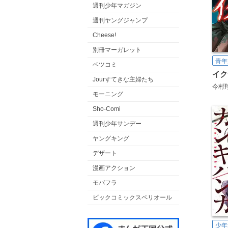
週刊少年マガジン
週刊ヤングジャンプ
Cheese!
別冊マーガレット
青年
ベツコミ
イク
Jourすてきな主婦たち
今村
モーニング
Sho-Comi
週刊少年サンデー
ヤングキング
デザート
漫画アクション
モバフラ
ビックコミックスペリオール
少年