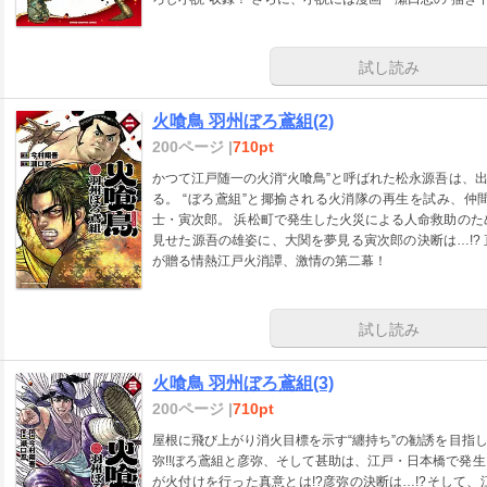
試し読み
火喰鳥 羽州ぼろ鳶組(2)
200ページ |
710pt
かつて江戸随一の火消“火喰鳥”と呼ばれた松永源吾は、
る。 “ぼろ鳶組”と揶揄される火消隊の再生を試み、
士・寅次郎。 浜松町で発生した火災による人命救助のた
見せた源吾の雄姿に、大関を夢見る寅次郎の決断は…!?
が贈る情熱江戸火消譚、激情の第二幕！
試し読み
火喰鳥 羽州ぼろ鳶組(3)
200ページ |
710pt
屋根に飛び上がり消火目標を示す“纏持ち”の勧誘を目指
弥!!ぼろ鳶組と彦弥、そして甚助は、江戸・日本橋で発生
が火付けを行った真意とは!?彦弥の決断は…!?そして、