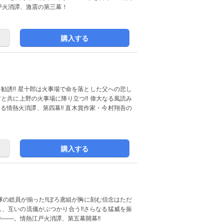
戸火消譚、激震の第三幕！
購入する
勧誘!! 星十郎は火事場で命を落とした父への悲し
と共に上野の火事場に降り立つ!! 偉大なる風読み
する情熱火消譚、第四幕!! 直木賞作家・今村翔吾の
購入する
の総員が揃った!!ぼろ鳶組が胸に刻む信念はただ
し、互いの流儀がぶつかり合う!!さらなる猛威を振
――。情熱江戸火消譚、第五幕開幕!!