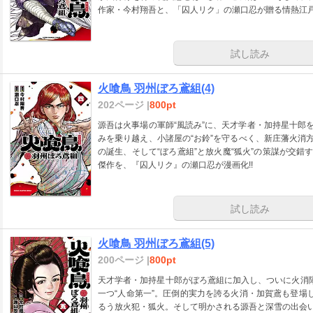
作家・今村翔吾と、「囚人リク」の瀬口忍が贈る情熱江
試し読み
火喰鳥 羽州ぼろ鳶組(4)
202ページ |
800pt
源吾は火事場の軍師“風読み”に、天才学者・加持星十郎を
みを乗り越え、小諸屋の“お鈴”を守るべく、新庄藩火消方
の誕生、そして“ぼろ鳶組”と放火魔“狐火”の策謀が交錯
傑作を、『囚人リク』の瀬口忍が漫画化!!
試し読み
火喰鳥 羽州ぼろ鳶組(5)
200ページ |
800pt
天才学者・加持星十郎がぼろ鳶組に加入し、ついに火消隊
一つ“人命第一”。圧倒的実力を誇る火消・加賀鳶も登場
るう放火犯・狐火。そして明かされる源吾と深雪の出会い