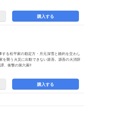
購入する
事する松平家の勘定方・月元深雪と婚約を交わし
家を襲う火災に出動できない源吾。源吾の火消辞
譚、衝撃の第六幕!!
購入する