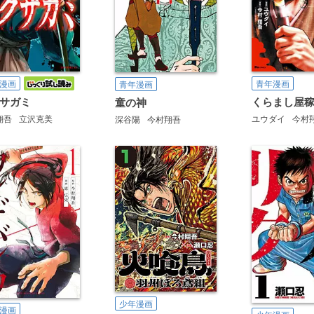
漫画
青年漫画
青年漫画
サガミ
くらまし屋
童の神
翔吾
立沢克美
ユウダイ
今村
深谷陽
今村翔吾
少年漫画
漫画