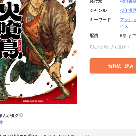
発行元
秋田書
ジャンル
少年漫
キーワード
アクシ
イズ
配信
6巻
ま
7人
がお気に入り登録中
無料試し読み
まんがタグ
集