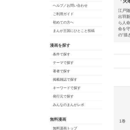
「火
ヘルプ／お問い合わせ
江戸随
ご利用ガイド
出羽新
ら人命
初めての方へ
命を守
まんが王国にひとこと投稿
の“描
漫画を探す
条件で探す
テーマで探す
著者で探す
掲載雑誌で探す
キーワードで探す
発行元で探す
みんなのまんがレポ
無料漫画
1巻
無料漫画トップ