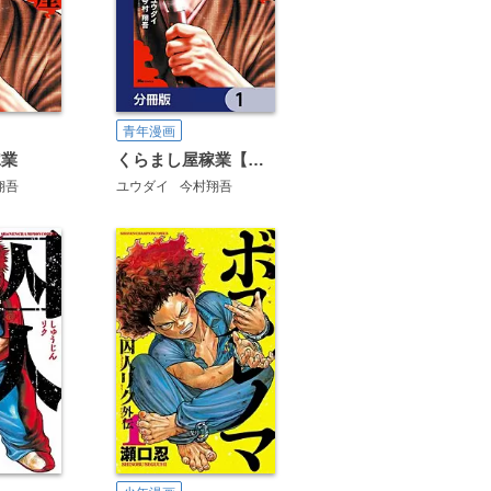
青年漫画
稼業
くらまし屋稼業【分冊版】
翔吾
ユウダイ
今村翔吾