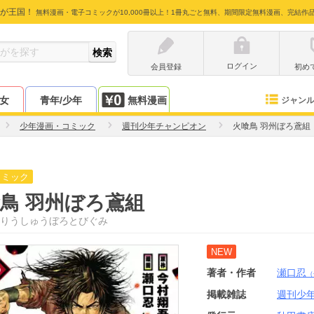
が王国！
無料漫画・電子コミックが10,000冊以上！1冊丸ごと無料、期間限定無料漫画、完結作
ログイン
会員登録
初め
少女
青年/少年
無料漫画
ジャン
少年漫画・コミック
週刊少年チャンピオン
火喰鳥 羽州ぼろ鳶組
コミック
鳥 羽州ぼろ鳶組
りうしゅうぼろとびぐみ
NEW
著者・作者
瀬口忍
（
掲載雑誌
週刊少