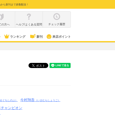
品から新刊まで多数配信！
チェック履歴
ての方へ
ヘルプ/よくある質問
ル
ランキング
新刊
来店ポイント
今村翔吾
せぐちしのぶ）
（いまむらしょうご）
年チャンピオン