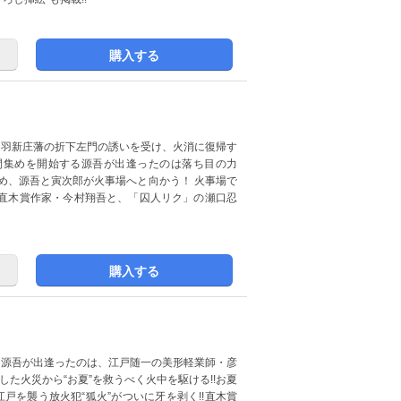
購入する
出羽新庄藩の折下左門の誘いを受け、火消に復帰す
仲間集めを開始する源吾が出逢ったのは落ち目の力
め、源吾と寅次郎が火事場へと向かう！ 火事場で
 直木賞作家・今村翔吾と、「囚人リク」の瀬口忍
購入する
し源吾が出逢ったのは、江戸随一の美形軽業師・彦
した火災から“お夏”を救うべく火中を駆ける!!お夏
江戸を襲う放火犯“狐火”がついに牙を剥く!!直木賞