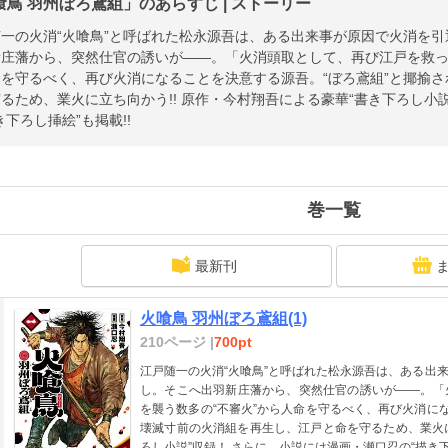
喰鳥 羽州ぼろ鳶組」のあらすじ | ストーリー
一の火消“火喰鳥”と呼ばれた松永源吾は、ある出来事が原因で火消を
庄藩から、突然仕官の誘いが――。「火消頭取として、再び江戸を救っ
を守るべく、再び火消になることを決意する源吾。“ぼろ鳶組”と揶揄
るため、業火に立ち向かう!! 原作・今村翔吾による豪華“書き下ろし小
き下ろし挿絵”も掲載!!
巻一覧
最新刊
火喰鳥 羽州ぼろ鳶組(1)
210ページ |
700pt
江戸随一の火消“火喰鳥”と呼ばれた松永源吾は、ある出
し。そこへ出羽新庄藩から、突然仕官の誘いが――。「
を襲う数多の“不審火”から人命を守るべく、再び火消に
壊滅寸前の火消組を再生し、江戸と命を守るため、業火に
ろし小説”収録！ さらに、小説には漫画・瀬口忍の“描き下