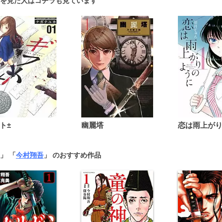
を見た人はコチラも見ています
ト±
幽麗塔
」 「
今村翔吾
」 のおすすめ作品