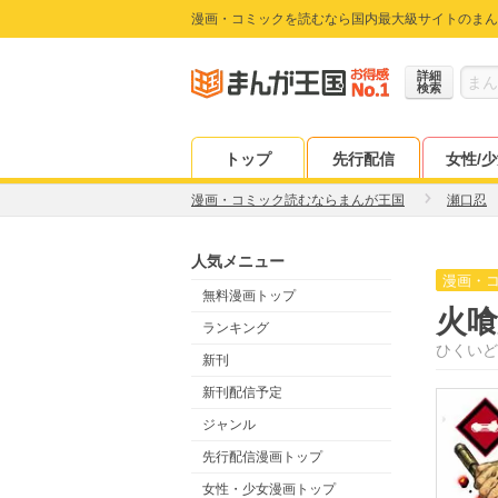
漫画・コミックを読むなら国内最大級サイトのまん
詳細
検索
トップ
先行配信
女性/
漫画・コミック読むならまんが王国
瀬口忍
人気メニュー
漫画・
無料漫画トップ
火喰
ランキング
ひくいど
新刊
新刊配信予定
ジャンル
先行配信漫画トップ
女性・少女漫画トップ