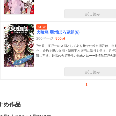
試し読み
NEW
火喰鳥 羽州ぼろ鳶組(6)
200ページ |
850pt
7年前、江戸一の火消として名を馳せた松永源吾は、従
た。婚約を恨む火消・鵜殿平左衛門に暴行を受け、月元
職に至る、最悪の火災事件の結末とはーー!! 情熱江戸火消
試し読み
1
すめ作品