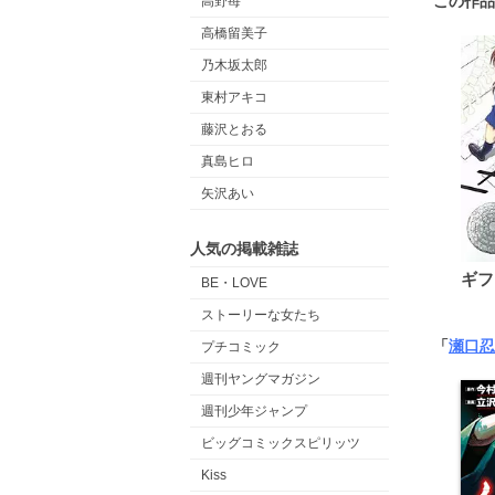
この作品
高野苺
高橋留美子
乃木坂太郎
東村アキコ
藤沢とおる
真島ヒロ
矢沢あい
人気の掲載雑誌
ギフ
BE・LOVE
ストーリーな女たち
「
瀬口忍
プチコミック
週刊ヤングマガジン
週刊少年ジャンプ
ビッグコミックスピリッツ
Kiss