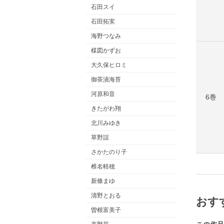
石田スイ
石田拓実
海野つなみ
楳図かずお
大久保ヒロミ
御茶漬海苔
河原和音
6巻
きたがわ翔
北川みゆき
草野誼
さかたのり子
椎名軽穂
新條まゆ
清野とおる
おす
曽根富美子