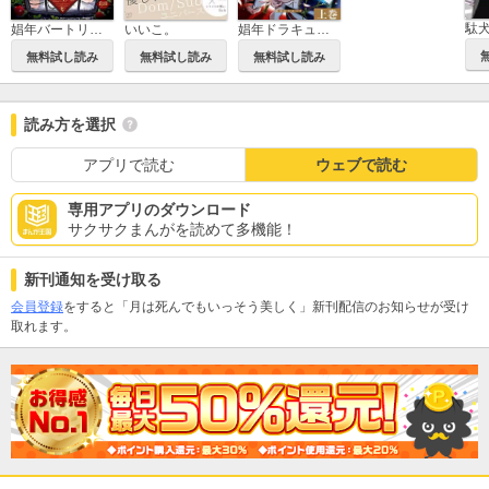
駄
娼年バートリ【白抜き版】
いいこ。
娼年ドラキュラ【白抜き版】
無料試し読み
無料試し読み
無料試し読み
読み方を選択
アプリで読む
ウェブで読む
専用アプリのダウンロード
サクサクまんがを読めて多機能！
新刊通知を受け取る
会員登録
をすると「月は死んでもいっそう美しく」新刊配信のお知らせが受け
取れます。