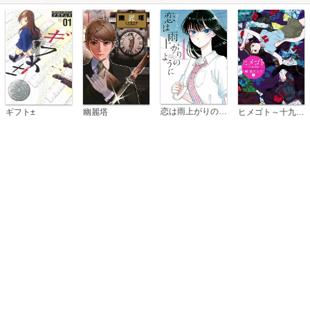
恋は雨上がりのように
ギフト±
幽麗塔
ヒメゴト～十九歳の制服～