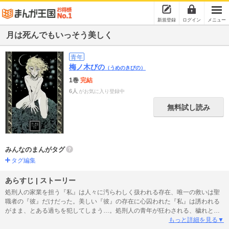
新規登録
ログイン
メニュー
月は死んでもいっそう美しく
青年
梅ノ木びの
（うめのきびの）
1巻
完結
6人
がお気に入り登録中
無料試し読み
みんなのまんがタグ
タグ編集
あらすじ | ストーリー
処刑人の家業を担う『私』は人々に汚らわしく扱われる存在、唯一の救いは聖
職者の『彼』だけだった。美しい『彼』の存在に心囚われた『私』は誘われる
がまま、とある過ちを犯してしまう…。処刑人の青年が狂わされる、穢れと美
しさの独白譚。29ページ
もっと詳細を見る▼