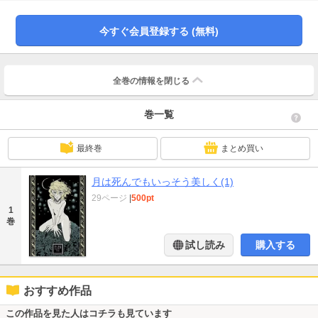
今すぐ会員登録する (無料)
全巻の情報を
閉じる
巻一覧
最終巻
まとめ買い
月は死んでもいっそう美しく(1)
29ページ
|
500pt
1
巻
試し読み
購入する
おすすめ作品
この作品を見た人はコチラも見ています