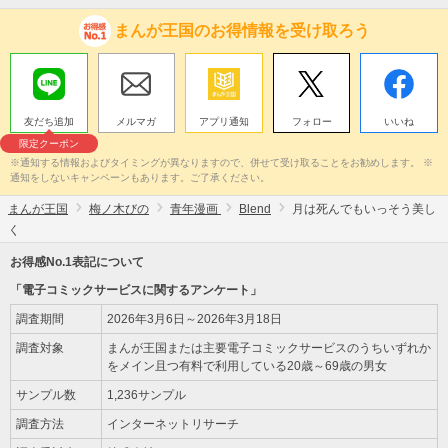
まんが王国のお得情報を受け取ろう
友だち追加
メルマガ
アプリ通知
フォロー
いいね
限定クーポン
※通知する情報およびタイミングが異なりますので、併せて受け取ることをお勧めします。 ※
通知をしないキャンペーンもあります。ご了承ください。
まんが王国
梅ノ木びの
青年漫画
Blend
月は死んでもいっそう美し
く
お得感No.1表記について
「電子コミックサービスに関するアンケート」
調査期間
2026年3月6日～2026年3月18日
調査対象
まんが王国または主要電子コミックサービスのうちいずれか
をメイン且つ有料で利用している20歳～69歳の男女
サンプル数
1,236サンプル
調査方法
インターネットリサーチ