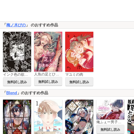
「
梅ノ木びの
」 のおすすめ作品
人魚の足とひきかえに
インク色の欲を吐く
マユミの肉
無料試し読み
無料試し読み
無料試し読み
「
Blend
」のおすすめ作品
俺ふぇー男子寮相部屋の塩対応くんと俺目線フェ○ごっこー【白消し版】
無料試し読み