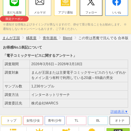
友だち追加
メルマガ
アプリ通知
フォロー
いいね
限定クーポン
※通知する情報およびタイミングが異なりますので、併せて受け取ることをお勧めします。 ※
通知をしないキャンペーンもあります。ご了承ください。
まんが王国
橘夜亜
青年漫画
Blend
この世は悪魔で沈んでる 合本版
お得感No.1表記について
「電子コミックサービスに関するアンケート」
調査期間
2026年3月6日～2026年3月18日
調査対象
まんが王国または主要電子コミックサービスのうちいずれか
をメイン且つ有料で利用している20歳～69歳の男女
サンプル数
1,236サンプル
調査方法
インターネットリサーチ
調査委託先
株式会社MARCS
詳細表示▼
トップ
女性/少女
青年/少年
TL
BL
オトナ