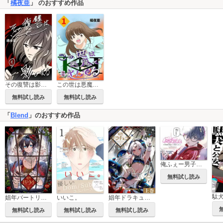
「
橘夜亜
」 のおすすめ作品
その復讐は影となる 分冊版
この世は悪魔で沈んでる
無料試し読み
無料試し読み
「
Blend
」のおすすめ作品
俺ふぇー男子寮相部屋の塩対応くんと俺目線フェ○ごっこー【白消し版】
無料試し読み
駄
娼年バートリ【白抜き版】
いいこ。
娼年ドラキュラ【白抜き版】
無料試し読み
無料試し読み
無料試し読み