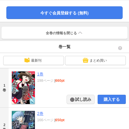
今すぐ会員登録する (無料)
全巻の情報を
閉じる
巻一覧
最新刊
まとめ買い
1巻
198ページ
|
660pt
1
巻
試し読み
購入する
2巻
166ページ
|
650pt
2