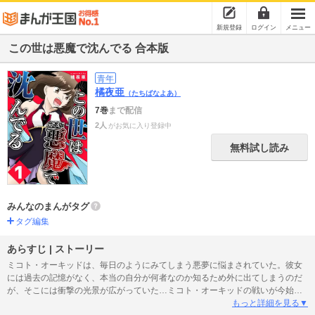
新規登録
ログイン
メニュー
この世は悪魔で沈んでる 合本版
青年
橘夜亜
（たちばなよあ）
7巻
まで配信
2人
がお気に入り登録中
無料試し読み
みんなのまんがタグ
タグ編集
あらすじ | ストーリー
ミコト・オーキッドは、毎日のようにみてしまう悪夢に悩まされていた。彼女
には過去の記憶がなく、本当の自分が何者なのか知るため外に出てしまうのだ
が、そこには衝撃の光景が広がっていた…ミコト・オーキッドの戦いが今始ま
る！この世は悪魔で沈んでる(ミコト・オーキッド編)第１話～６話までを収録！
もっと詳細を見る▼