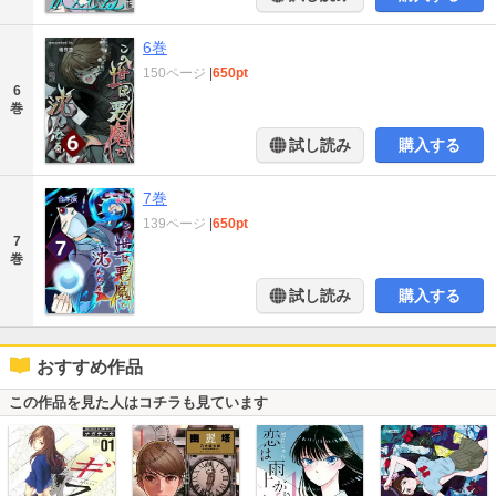
6巻
150ページ
|
650pt
6
巻
試し読み
購入する
7巻
139ページ
|
650pt
7
巻
試し読み
購入する
おすすめ作品
この作品を見た人はコチラも見ています