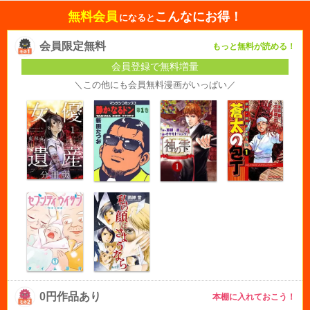
無料会員
こんなにお得！
になると
会員限定無料
もっと無料が読める！
会員登録で無料増量
＼この他にも会員無料漫画がいっぱい／
0円作品あり
本棚に入れておこう！