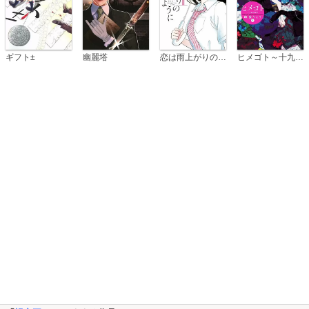
恋は雨上がりのように
ギフト±
幽麗塔
ヒメゴト～十九歳の制服～