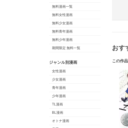
無料漫画一覧
無料女性漫画
無料少女漫画
無料青年漫画
無料少年漫画
おす
期間限定 無料一覧
この作品
ジャンル別漫画
女性漫画
少女漫画
青年漫画
少年漫画
TL漫画
BL漫画
オトナ漫画