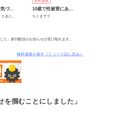
女性漫画
夫がゴミだと気づいたので捨てさせていただきます
10歳で性被害にあいました 誰にも相談できない
とあじゃぱ
ちくまサラ
した」新刊配信のお知らせが受け取れます。
無料漫画を探す（じっくり試し読み）
せを掴むことにしました」