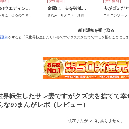
漫画
女性漫画
女性漫画
純白のウエディングドレスで復讐を
金曜に、夫を破滅させます ずっと幸せだと思ってた
みちこ
はるのコタン
山口夢
されみ
リアコミ
真青
ゴルゴンゾーラ
新刊通知を受け取る
員登録
をすると「異世界転生したサレ妻ですがクズ夫を捨てて幸せを掴むことにしま
世界転生したサレ妻ですがクズ夫を捨てて幸
んなのまんがレポ（レビュー）
現在まんがレポはありません。