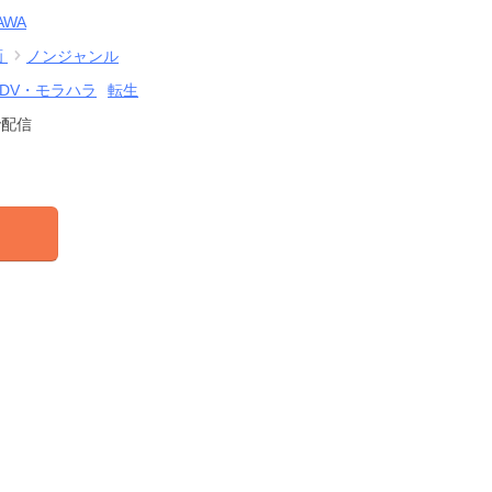
AWA
画
ノンジャンル
DV・モラハラ
転生
で配信