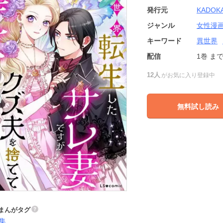
発行元
KADOK
ジャンル
女性漫
キーワード
異世界
配信
1巻
ま
12人
がお気に入り登録中
無料試し読み
まんがタグ
集