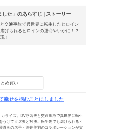
た」のあらすじ | ストーリー
夫と交通事故で異世界に転生したヒロイン
も虐げられるヒロインの運命やいかに！？
実現！
まとめ買い
て幸せを掴むことにしました
ミカライズ。DV浮気夫と交通事故で異世界に転生
をうけてクズ夫と対決。転生先でも虐げられるヒ
愛漫画の名手・酒井美羽のコラボレーションが実