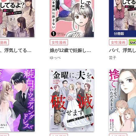
漫画
女性漫画
女性漫画
パパ、浮気してるよ？娘と二人でクズ夫を捨てます
娘が12歳で妊娠しました 逃げた男を絶対に許さない
ゆっぺ
芸子