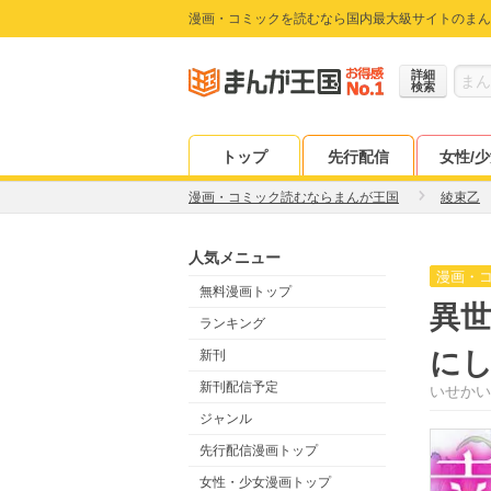
漫画・コミックを読むなら国内最大級サイトのまん
詳細
検索
トップ
先行配信
女性/
漫画・コミック読むならまんが王国
綾束乙
人気メニュー
漫画・
無料漫画トップ
異
ランキング
に
新刊
新刊配信予定
いせかい
ジャンル
先行配信漫画トップ
女性・少女漫画トップ