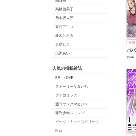
高野苺
高橋留美子
乃木坂太郎
東村アキコ
藤沢とおる
女性
真島ヒロ
矢沢あい
芸子
人気の掲載雑誌
BE・LOVE
ストーリーな女たち
プチコミック
週刊ヤングマガジン
週刊少年ジャンプ
ビッグコミックスピリッツ
Kiss