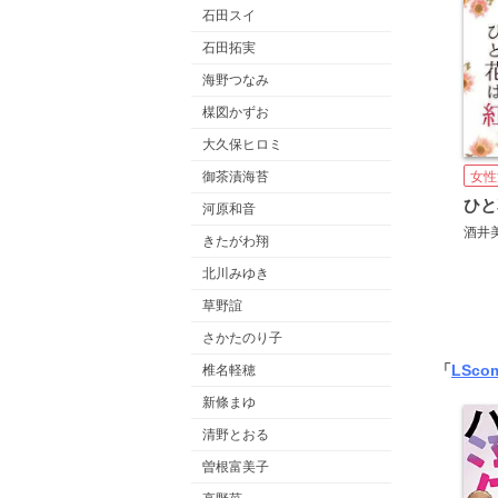
石田スイ
石田拓実
海野つなみ
楳図かずお
大久保ヒロミ
御茶漬海苔
女性
ひと
河原和音
酒井
きたがわ翔
北川みゆき
草野誼
さかたのり子
「
LSco
椎名軽穂
新條まゆ
清野とおる
曽根富美子