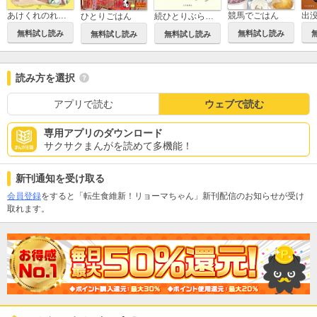
あけくれのれん 今日も誰かのための食堂物語
競馬でごはん
ひとりごはん
続ひとりぶらりごはん
無料試し読み
無料試し読み
無料試し読み
無料試し読み
読み方を選択
アプリで読む
ウェブで読む
専用アプリのダウンロード
サクサクまんがを読めて多機能！
新刊通知を受け取る
会員登録
をすると「転生食維新！リョーマちゃん」新刊配信のお知らせが受け
取れます。