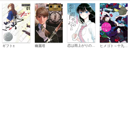
恋は雨上がりのように
ギフト±
幽麗塔
ヒメゴト～十九歳の制服～