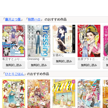
「
藤川よつ葉
」 「
秋野ハロ
」 のおすすめ作品
女優めし
私立すとぷり小学校
Dressing 美容外科医 森野まりあ
吉原プラトニック
乙
無料試し読み
無料試し読み
無料試し読み
無料試し読み
「
ひとりごはん
」のおすすめ作品