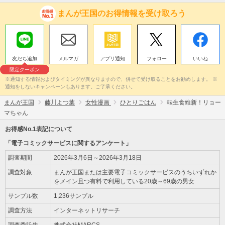
まんが王国のお得情報を受け取ろう
友だち追加
メルマガ
アプリ通知
フォロー
いいね
限定クーポン
※通知する情報およびタイミングが異なりますので、併せて受け取ることをお勧めします。 ※
通知をしないキャンペーンもあります。ご了承ください。
まんが王国
藤川よつ葉
女性漫画
ひとりごはん
転生食維新！リョー
マちゃん
お得感No.1表記について
「電子コミックサービスに関するアンケート」
調査期間
2026年3月6日～2026年3月18日
調査対象
まんが王国または主要電子コミックサービスのうちいずれか
をメイン且つ有料で利用している20歳～69歳の男女
サンプル数
1,236サンプル
調査方法
インターネットリサーチ