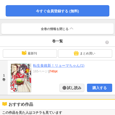
今すぐ会員登録する (無料)
全巻の情報を
閉じる
巻一覧
最新刊
まとめ買い
転生食維新！リョーマちゃん(1)
165ページ
|
740pt
1
巻
試し読み
購入する
おすすめ作品
この作品を見た人はコチラも見ています