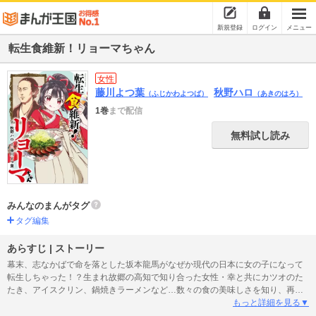
新規登録
ログイン
メニュー
転生食維新！リョーマちゃん
女性
藤川よつ葉
秋野ハロ
（ふじかわよつば）
（あきのはろ）
1巻
まで配信
無料試し読み
みんなのまんがタグ
タグ編集
あらすじ | ストーリー
幕末、志なかばで命を落とした坂本龍馬がなぜか現代の日本に女の子になって
転生しちゃった！？生まれ故郷の高知で知り合った女性・幸と共にカツオのた
たき、アイスクリン、鍋焼きラーメンなど…数々の食の美味しさを知り、再び
日本を改革しようする!?グルメ維新コミック！
もっと詳細を見る▼