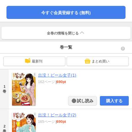
今すぐ会員登録する (無料)
全巻の情報を
閉じる
巻一覧
最新刊
まとめ買い
出没！ビール女子(1)
162ページ
|
690pt
1
巻
試し読み
購入する
出没！ビール女子(2)
165ページ
|
690pt
2
巻