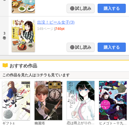
試し読み
購入する
出没！ビール女子(3)
149ページ
|
740pt
3
巻
試し読み
購入する
おすすめ作品
この作品を見た人はコチラも見ています
恋は雨上がりのように
ギフト±
幽麗塔
ヒメゴト～十九歳の制服～