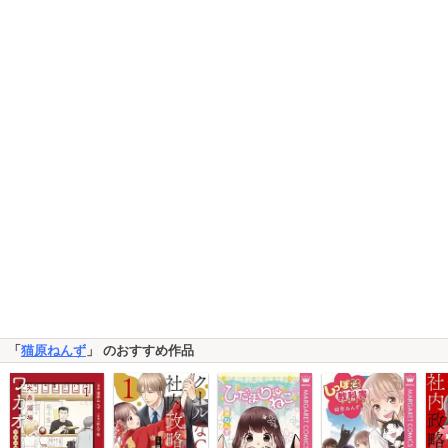
「
猫原ねんず
」 のおすすめ作品