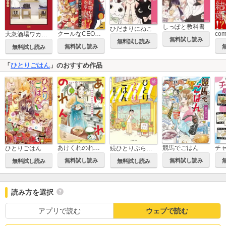
しっぽと教科書
ひだまりにねこ
クールなCEOと社内政略結婚!?
大衆酒場ワカオ ワカコ酒別店
無料試し読み
無料試し読み
無料試し読み
無料試し読み
「
ひとりごはん
」のおすすめ作品
あけくれのれん 今日も誰かのための食堂物語
競馬でごはん
ひとりごはん
続ひとりぶらりごはん
無料試し読み
無料試し読み
無料試し読み
無料試し読み
読み方を選択
アプリで読む
ウェブで読む