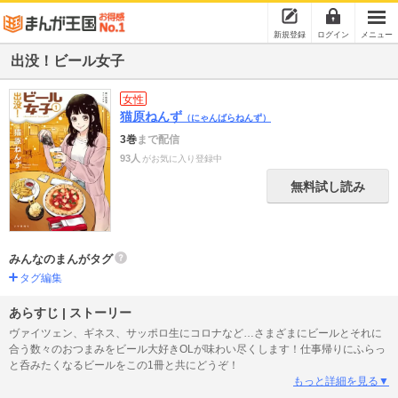
新規登録
ログイン
メニュー
出没！ビール女子
女性
猫原ねんず
（にゃんばらねんず）
3巻
まで配信
93人
がお気に入り登録中
無料試し読み
みんなのまんがタグ
タグ編集
あらすじ | ストーリー
ヴァイツェン、ギネス、サッポロ生にコロナなど…さまざまにビールとそれに
合う数々のおつまみをビール大好きOLが味わい尽くします！仕事帰りにふらっ
と呑みたくなるビールをこの1冊と共にどうぞ！
もっと詳細を見る▼