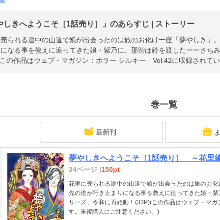
やしきへようこそ［1話売り］」のあらすじ | ストーリー
に売られる途中の山道で娘が出会ったのは旅のお化け一座「夢やしき」
りになる事を教えに追ってきた娘・紫乃に、那智は鈴を渡したーーさち
P)(この作品はウェブ・マガジン：ホラー シルキー Vol.42に収録され
巻一覧
最新刊
夢やしきへようこそ［1話売り］ ～花里編
34ページ |
150pt
花里に売られる途中の山道で娘が出会ったのは旅のお化
先の道が行き止まりになる事を教えに追ってきた娘・紫
リーズ、令和に再始動！(33P)(この作品はウェブ・マガジ
す。重複購入にご注意ください。)