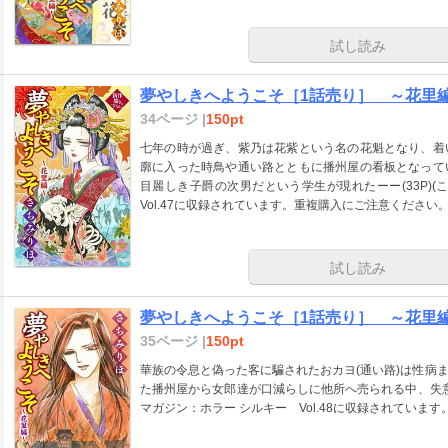
試し読み
夢やしきへようこそ［1話売り］ ～花里編
34ページ |
150pt
七年の時が過ぎ、紫乃は花紫という名の花魁となり、着
廓に入った時鳥や通い路とともに播州屋の看板となって
目麗しき子爵の次男だという学生が現れたーー(33P)
Vol.47に収録されています。重複購入にご注意ください。
試し読み
夢やしきへようこそ［1話売り］ ～花里編
35ページ |
150pt
華族の令息と偽った客に騙されたおカヨ(通い路)は性病
た播州屋から女郎達が口減らしに他所へ売られる中、失意の
マガジン：ホラー シルキー Vol.48に収録されていま