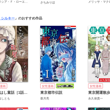
パトリシア・Ｆ・ローエル
さちみりほ
さちみりほ
 シルキー
」のおすすめ作品
漫画
女性漫画
女性漫画
かずはし童話［1話売り］
東京都市伝説
はしとも
亜月亮
永久保貴一