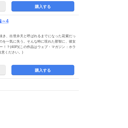
購入する
～4
抜き、出世弁天と呼ばれるまでになった花紫だっ
のを一気に失う。そんな時に現れた那智に、彼女
！？(40P)(この作品はウェブ・マガジン：ホラ
注意ください。)
購入する