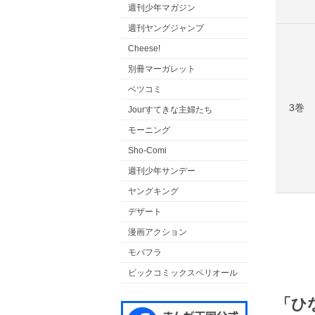
週刊少年マガジン
週刊ヤングジャンプ
Cheese!
別冊マーガレット
ベツコミ
3巻
Jourすてきな主婦たち
モーニング
Sho-Comi
週刊少年サンデー
ヤングキング
デザート
漫画アクション
モバフラ
ビックコミックスペリオール
「ひ