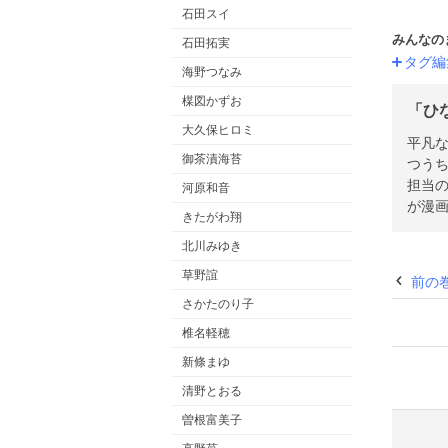
石田スイ
みんなの
石田拓実
タグ編
海野つなみ
楳図かずお
「ひ
大久保ヒロミ
平凡な
御茶漬海苔
つう
担当
河原和音
が漫
きたがわ翔
北川みゆき
草野誼
前の
さかたのり子
椎名軽穂
新條まゆ
清野とおる
曽根富美子