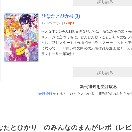
試し読み
ひなたとひかり(3)
171ページ |
720pt
平凡な中1女子の相沢日向(ひなた)は、実は双子の姉・光
ステージに立つうちに、どんどん歌うことが好きになっ
として活動スタート！作曲担当の謎のアーティスト・夜
になって……!?青い鳥文庫の大人気作品が漫画化！ 
ラストーリー第3巻！
試し読み
新刊通知を受け取る
会員登録
をすると「ひなたとひかり」新刊配信のお知らせ
なたとひかり」のみんなのまんがレポ（レビ