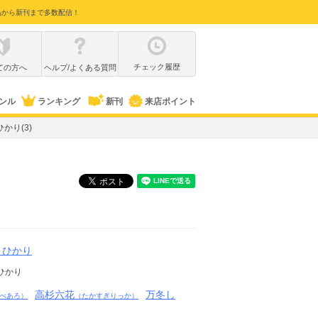
品から新刊まで多数配信！
チェック履歴
ての方へ
ヘルプ/よくある質問
ンル
ランキング
新刊
来店ポイント
かり(3)
とひかり
ひかり
高杉六花
万冬し
べあろ）
（たかすぎりっか）