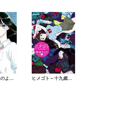
恋は雨上がりのように
ヒメゴト～十九歳の制服～