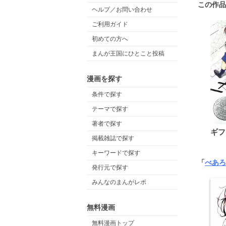
この作品
ヘルプ／お問い合わせ
ご利用ガイド
初めての方へ
まんが王国にひとこと投稿
漫画を探す
条件で探す
テーマで探す
著者で探す
ギフ
掲載雑誌で探す
キーワードで探す
「
べあろ
発行元で探す
みんなのまんがレポ
無料漫画
無料漫画トップ