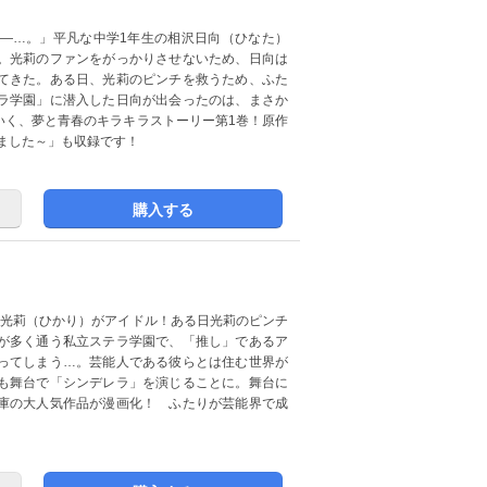
―…。」平凡な中学1年生の相沢日向（ひなた）
。光莉のファンをがっかりさせないため、日向は
てきた。ある日、光莉のピンチを救うため、ふた
ラ学園」に潜入した日向が出会ったのは、まさか
いく、夢と青春のキラキラストーリー第1巻！原作
ました～」も収録です！
購入する
・光莉（ひかり）がアイドル！ある日光莉のピンチ
が多く通う私立ステラ学園で、「推し」であるア
ってしまう…。芸能人である彼らとは住む世界が
も舞台で「シンデレラ」を演じることに。舞台に
庫の大人気作品が漫画化！ ふたりが芸能界で成