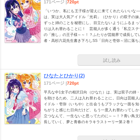
171ページ |
720pt
「いつか、私にも王子様が迎えに来てくれたらいいな―
は、実は大人気アイドル「光莉」（ひかり）の双子の妹
ずっと姉のことを秘密にし、目立たないようにふるまっ
りは入れ替わることに！ 芸能人が多く通う「私立ステ
の「推し」の王子様～～！？ふたりが芸能界で成長して
者・高杉六花先生書き下ろしSS「日向と壱弥～沼に落ち
試し読み
ひなたとひかり(2)
171ページ |
720pt
平凡な中1女子の相沢日向（ひなた）は、実は双子の姉
を助けるため、二人は入れ替わることに。日向は芸能人
イドル・壱弥（いちや）と出会うもブラックな一面を知
ちがうと感じた日向だけど、もう一度入れ替わってしか
立つなんて、一生ないと思ってたのに～～！？青い鳥文
長していく、夢と青春のキラキラストーリー第２巻！