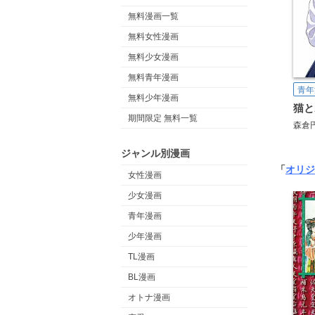
無料漫画一覧
無料女性漫画
無料少女漫画
無料青年漫画
青年
無料少年漫画
猫と
期間限定 無料一覧
森倉
ジャンル別漫画
「
オリジ
女性漫画
少女漫画
青年漫画
少年漫画
TL漫画
BL漫画
オトナ漫画