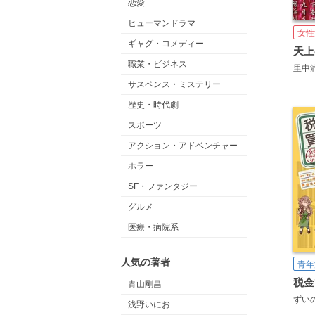
恋愛
ヒューマンドラマ
女性
ギャグ・コメディー
天上
職業・ビジネス
里中
サスペンス・ミステリー
歴史・時代劇
スポーツ
アクション・アドベンチャー
ホラー
SF・ファンタジー
グルメ
医療・病院系
人気の著者
青年
青山剛昌
ずい
浅野いにお