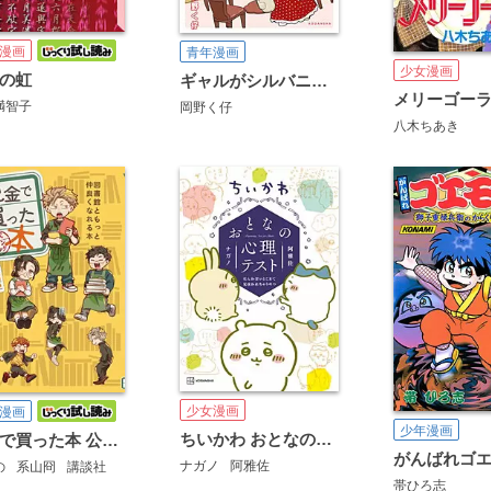
漫画
青年漫画
少女漫画
の虹
ギャルがシルバニアファミリーを溺愛したら。#ギャルバニア
メリーゴー
満智子
岡野く仔
八木ちあき
少女漫画
漫画
少年漫画
ちいかわ おとなの心理テスト なんか深いとこまで見抜かれちゃうやつ
税金で買った本 公式ファンブック 図書館ともっと仲良くなれる本
ナガノ
阿雅佐
の
系山冏
講談社
帯ひろ志