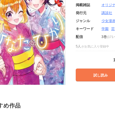
掲載雑誌
オリジ
発行元
講談社
ジャンル
少女漫
キーワード
学園
芸
配信
3巻
(17
5人
がお気に入り登録中
試し読み
すめ作品