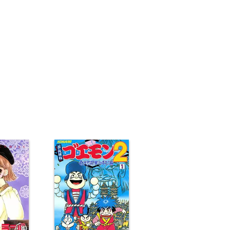
灸場メロ
くきは
くまおり純
クマノイ
慧子
kobuta
桜田千尋
桜乃みか
しき