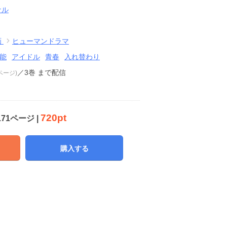
ナル
画
ヒューマンドラマ
能
アイドル
青春
入れ替わり
／3巻
まで配信
1ページ)
720pt
171ページ |
購入する