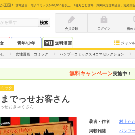
が王国！
無料漫画・電子コミックが10,000冊以上！1冊丸ごと無料、期間限定無料漫画、完結作
ログイン
会員登録
初め
少女
青年/少年
無料漫画
ジャン
かし
女性漫画・コミック
バンブーコミックス 4コマセレクション
無料キャンペーン
実施中！
コミック
んまでっせお客さん
っせおきゃくさん
著者・作者
村上た
掲載雑誌
バンブー