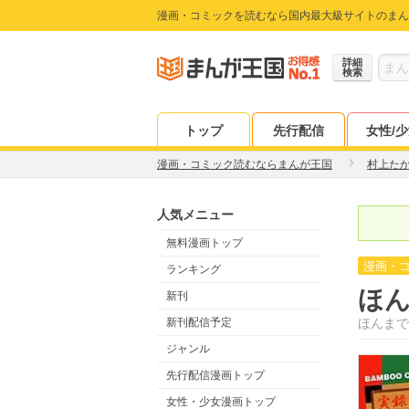
漫画・コミックを読むなら国内最大級サイトのまん
詳細
検索
トップ
先行配信
女性/
漫画・コミック読むならまんが王国
村上た
人気メニュー
無料漫画トップ
漫画・
ランキング
ほ
新刊
新刊配信予定
ほんまで
ジャンル
先行配信漫画トップ
女性・少女漫画トップ