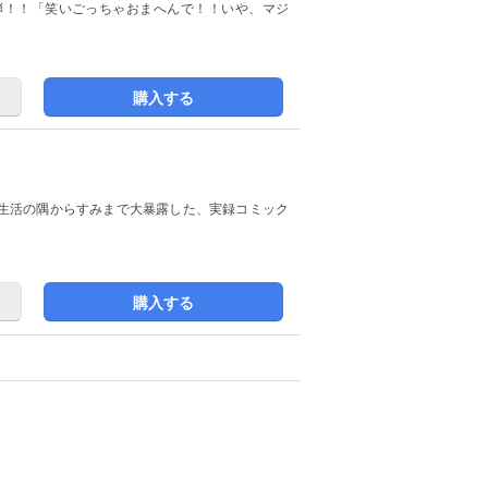
弾！！「笑いごっちゃおまへんで！！いや、マジ
購入する
生活の隅からすみまで大暴露した、実録コミック
購入する