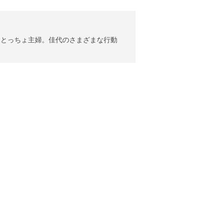
ふとっちょ主婦。佳代のさまざまな行動