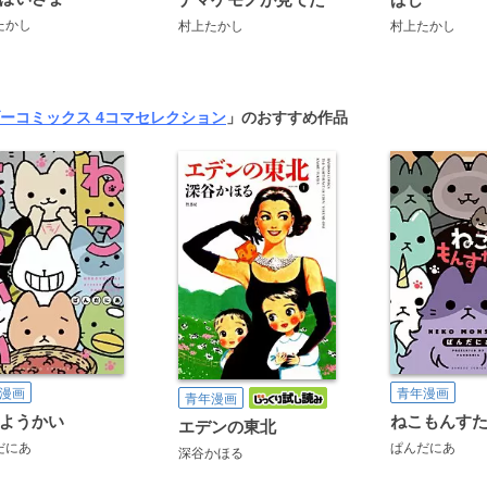
たかし
村上たかし
村上たかし
ーコミックス 4コマセレクション
」のおすすめ作品
漫画
青年漫画
青年漫画
ようかい
ねこもんす
エデンの東北
だにあ
ぱんだにあ
深谷かほる