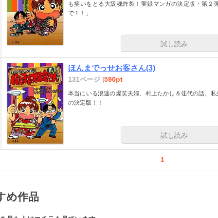
も笑いをとる大阪魂炸裂！実録マンガの決定版・第２
で！！」
試し読み
ほんまでっせお客さん(3)
131ページ |
590pt
本当にいる浪速の爆笑夫婦、村上たかし＆佳代の話。私
の決定版！！
試し読み
1
すめ作品