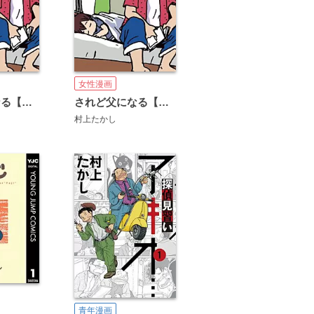
女性漫画
されど父になる【分冊版】
されど父になる【合本版】
村上たかし
青年漫画