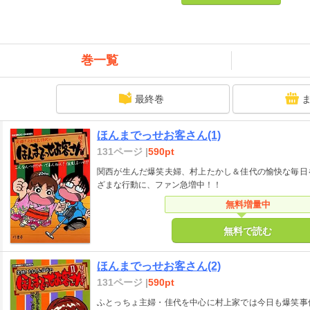
巻一覧
最終巻
ほんまでっせお客さん(1)
131ページ |
590pt
関西が生んだ爆笑夫婦、村上たかし＆佳代の愉快な毎日
ざまな行動に、ファン急増中！！
無料増量中
無料で読む
ほんまでっせお客さん(2)
131ページ |
590pt
ふとっちょ主婦・佳代を中心に村上家では今日も爆笑事