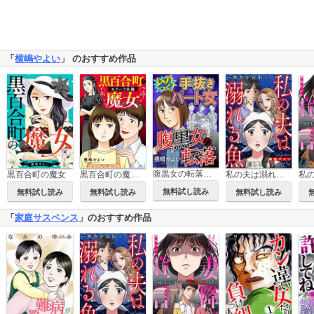
「
横嶋やよい
」 のおすすめ作品
腹黒女の転落【マイクロ】
黒百合町の魔女
黒百合町の魔女【単行本版／描き下ろしオマケつき】
私の夫は溺れる魚～雑魚を寝取って嬉しいですか？～
無料試し読み
無料試し読み
無料試し読み
無料試し読み
「
家庭サスペンス
」のおすすめ作品