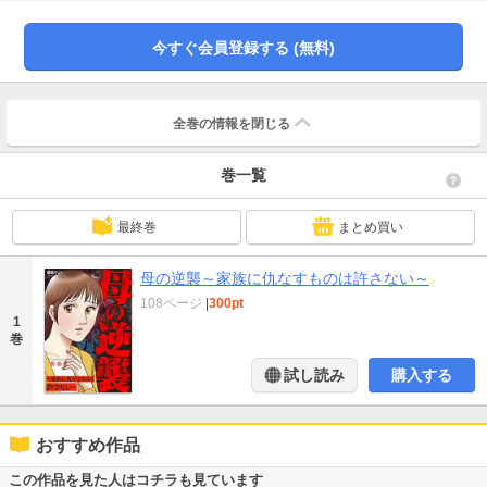
園ママたちは毎日が悪口三昧。呆れて距離を取ったら…次のターゲットは私!?
息子まで巻き込むなんて絶対に許せない！・【おしゃれのスイッチ】子育て中
におしゃれなんて言語道断。うちの嫁は大丈夫と思っていたら…ある日突然イ
今すぐ会員登録する (無料)
メチェンしてきて!?嫁姑の価値観バトル！※本作は雑誌「嫁と姑デラックス」
「家庭サスペンス」「波乱万丈女の劇場」等に掲載されていた作品を再編集し
たものです。重複購入にご注意ください。
全巻の情報を
閉じる
巻一覧
最終巻
まとめ買い
母の逆襲～家族に仇なすものは許さない～
108ページ
|
300pt
1
巻
試し読み
購入する
おすすめ作品
この作品を見た人はコチラも見ています