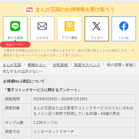
まんが王国のお得情報を受け取ろう
友だち追加
メルマガ
アプリ通知
フォロー
いいね
限定クーポン
※通知する情報およびタイミングが異なりますので、併せて受け取ることをお勧めします。 ※
通知をしないキャンペーンもあります。ご了承ください。
まんが王国
横嶋やよい
女性漫画
家庭サスペンス
母の逆襲～家族に
仇なすものは許さない～
お得感No.1表記について
「電子コミックサービスに関するアンケート」
調査期間
2026年3月6日～2026年3月18日
調査対象
まんが王国または主要電子コミックサービスのうちいずれか
をメイン且つ有料で利用している20歳～69歳の男女
サンプル数
1,236サンプル
調査方法
インターネットリサーチ