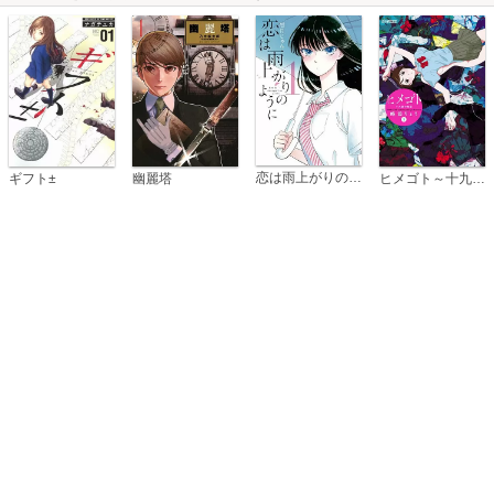
恋は雨上がりのように
ギフト±
幽麗塔
ヒメゴト～十九歳の制服～