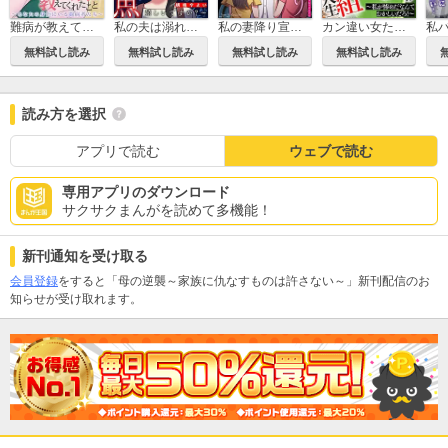
難病が教えてくれたこと ～あなたの身近にいる闘病者たち～
私の夫は溺れる魚～雑魚を寝取って嬉しいですか？～
私の妻降り宣言～見下し夫に最高の修羅場を!!～
カン違い女たちの負け組人生～私が惨めだなんておかしいだろ！～
無料試し読み
無料試し読み
無料試し読み
無料試し読み
読み方を選択
アプリで読む
ウェブで読む
専用アプリのダウンロード
サクサクまんがを読めて多機能！
新刊通知を受け取る
会員登録
をすると「母の逆襲～家族に仇なすものは許さない～」新刊配信のお
知らせが受け取れます。