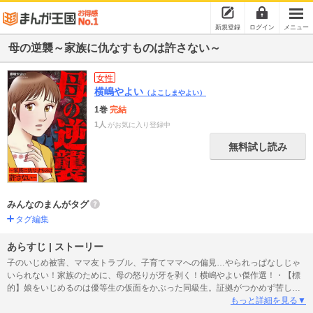
新規登録
ログイン
メニュー
母の逆襲～家族に仇なすものは許さない～
女性
横嶋やよい
（よこしまやよい）
1巻
完結
1人
がお気に入り登録中
無料試し読み
みんなのまんがタグ
タグ編集
あらすじ | ストーリー
子のいじめ被害、ママ友トラブル、子育てママへの偏見…やられっぱなしじゃ
いられない！家族のために、母の怒りが牙を剥く！横嶋やよい傑作選！・【標
的】娘をいじめるのは優等生の仮面をかぶった同級生。証拠がつかめず苦しむ
中、ネットで”イジメ日記”を見つけて――。・【暇人が悪魔を呼び出す】近所の
もっと詳細を見る▼