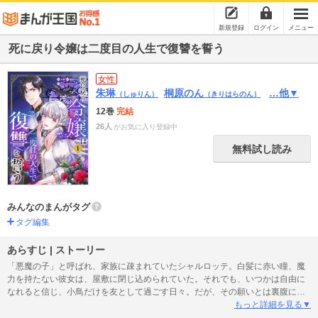
新規登録
ログイン
メニュー
死に戻り令嬢は二度目の人生で復讐を誓う
女性
朱琳
桐原のん
…他▼
（しゅりん）
（きりはらのん）
12巻
完結
26人
がお気に入り登録中
無料試し読み
みんなのまんがタグ
タグ編集
あらすじ | ストーリー
「悪魔の子」と呼ばれ、家族に疎まれていたシャルロッテ。白髪に赤い瞳、魔
力を持たない彼女は、屋敷に閉じ込められていた。それでも、いつかは自由に
なれると信じ、小鳥だけを友として過ごす日々。だが、その願いとは裏腹に扱
いは悪化し、十六歳になったシャルロッテは悪名高い伯爵へと売られることが
もっと詳細を見る▼
決まる。絶望の果て、秘められた力が暴走。屋敷も家族もすべてを焼き尽く