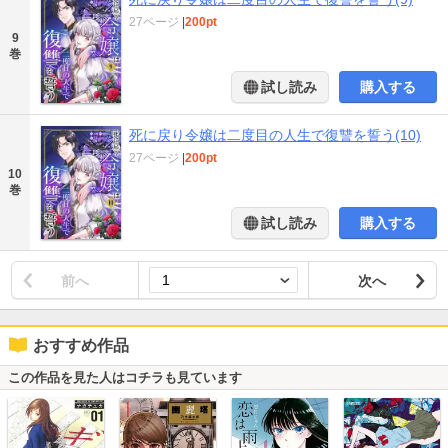
27ページ
|
200pt
9
巻
試し読み
購入する
死に戻り令嬢は二度目の人生で復讐を誓う(10)
27ページ
|
200pt
10
巻
試し読み
購入する
前へ
次へ
おすすめ作品
この作品を見た人はコチラも見ています