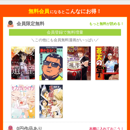
無料会員
こんなにお得！
になると
会員限定無料
もっと無料が読める！
会員登録で無料増量
＼この他にも会員無料漫画がいっぱい／
0円作品あり
本棚に入れておこう！