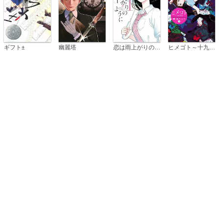
恋は雨上がりのように
ギフト±
幽麗塔
ヒメゴト～十九歳の制服～