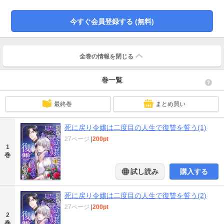
し、彼女自身も命を落とした……はずだった。次に目覚めた時、彼女は十歳に
戻っていた――！※本作品はエブリスタで掲載されている「透明令嬢の報復～
今すぐ会員登録する (無料)
絶望の炎と甘い闇～」のコミカライズです。
全巻の情報を
閉じる
巻一覧
最終巻
まとめ買い
死に戻り令嬢は二度目の人生で復讐を誓う(1)
27ページ
|
200pt
1
巻
試し読み
購入する
死に戻り令嬢は二度目の人生で復讐を誓う(2)
27ページ
|
200pt
2
巻