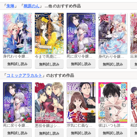
「
朱琳
」 「
桐原のん
」
のおすすめ作品
…他
身代わり令嬢を救ったのは冷酷無慈悲な氷の王子の愛でした
死に戻り令嬢は二度目の人生で復讐を誓う【合本版】
今まで馬鹿にされていた気弱令嬢に転生したら、とんでもない事になった話、聞く？
身代わり令嬢を救ったのは冷酷無慈悲な氷の王子の愛でした【単行本版】
無料試し読み
無料試し読み
無料試し読み
無料試し読み
「
コミックアラカルト
」のおすすめ作品
死に戻り令嬢は二度目の人生で復讐を誓う【合本版】
浮気に仁義なんてないっ！～嘘つきの婚約者を見返します～
彼はいつも誰かの恋人
悪役令嬢はシンデレラの夢を見る
無料試し読み
無料試し読み
無料試し読み
無料試し読み