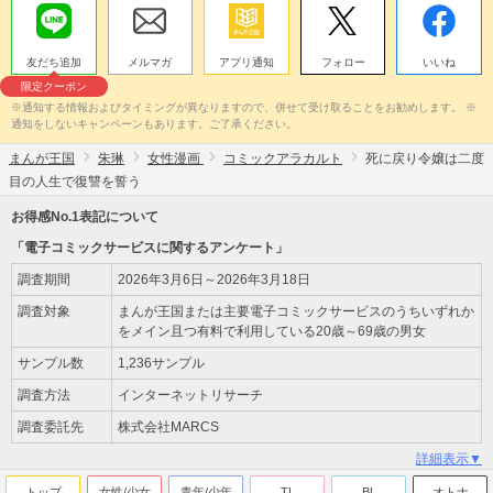
友だち追加
メルマガ
アプリ通知
フォロー
いいね
限定クーポン
※通知する情報およびタイミングが異なりますので、併せて受け取ることをお勧めします。 ※
通知をしないキャンペーンもあります。ご了承ください。
まんが王国
朱琳
女性漫画
コミックアラカルト
死に戻り令嬢は二度
目の人生で復讐を誓う
お得感No.1表記について
「電子コミックサービスに関するアンケート」
調査期間
2026年3月6日～2026年3月18日
調査対象
まんが王国または主要電子コミックサービスのうちいずれか
をメイン且つ有料で利用している20歳～69歳の男女
サンプル数
1,236サンプル
調査方法
インターネットリサーチ
調査委託先
株式会社MARCS
詳細表示▼
トップ
女性/少女
青年/少年
TL
BL
オトナ