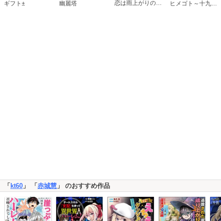
恋は雨上がりのように
ギフト±
幽麗塔
ヒメゴト～十九歳の制服～
「
kt60
」 「
赤城慧
」 のおすすめ作品