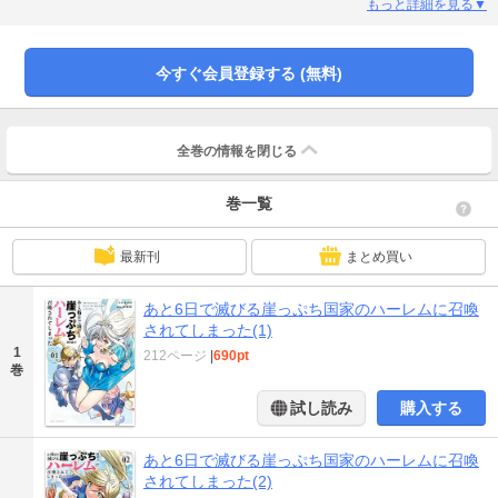
ロインたちとエッチしまくり、何とか滅亡を回避しようとするのだが… 残り6
もっと詳細を見る▼
日で何人とヤれるのか…王国の命運は、オウタの体力次第！？チートなスキル
で無双する、酒池肉林の異世界ハーレム冒険譚開幕！
今すぐ会員登録する (無料)
全巻の情報を
閉じる
巻一覧
最新刊
まとめ買い
あと6日で滅びる崖っぷち国家のハーレムに召喚
されてしまった(1)
1
212ページ
|
690pt
巻
試し読み
購入する
あと6日で滅びる崖っぷち国家のハーレムに召喚
されてしまった(2)