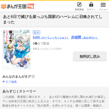
新規登録
ログイン
メニュー
あと6日で滅びる崖っぷち国家のハーレムに召喚されてし
まった
青年
kt60
赤城慧
（けーてぃーろくじゅう）
（あかぎけい）
3巻
まで配信
430人
がお気に入り登録中
無料試し読み
みんなのまんがタグ
タグ編集
あらすじ | ストーリー
この貞操、勇者様に捧げます…！ あと6日で魔物の大群に襲われ滅亡が確定し
ている終末の王国に転生した主人公・オウタ。エッチな体験に応じて莫大な経
験値を得るチートスキル「性の皇帝」を得たオウタは、様々な職業・種族のヒ