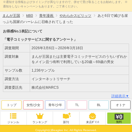
※通知する情報およびタイミングが異なりますので、併せて受け取ることをお勧めします。 ※
通知をしないキャンペーンもあります。ご了承ください。
まんが王国
kt60
青年漫画
やわらかスピリッツ
あと6日で滅びる崖
っぷち国家のハーレムに召喚されてしまった
お得感No.1表記について
「電子コミックサービスに関するアンケート」
調査期間
2026年3月6日～2026年3月18日
調査対象
まんが王国または主要電子コミックサービスのうちいずれか
をメイン且つ有料で利用している20歳～69歳の男女
サンプル数
1,236サンプル
調査方法
インターネットリサーチ
調査委託先
株式会社MARCS
詳細表示▼
トップ
女性/少女
青年/少年
TL
BL
オトナ
無料
ジャンル
ランキング
新刊
来店ﾎﾟｲﾝﾄ
Copyright(c)Beaglee Inc. All Rights Reserved.