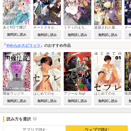
あと6日で滅びる崖っぷち国家のハーレムに召喚されてしまった【単話】
チートスキル『支配』を使って異世界ハーレム！
ミティのえちえちダンジョン スキルを宿したエッチな衣装で異世界迷宮を攻略せよ
追放された最弱庶民の成り上がりハーレム！ 『不死身』のスキルで最強をめざし、見下したやつにざまぁします！
無料試し読み
無料試し読み
無料試し読み
無料試し読み
「
やわらかスピリッツ
」のおすすめ作品
闇金ウシジマくん外伝 肉蝮伝説
はじめてのセフレ
アジール Asyl ～復讐の裏社会半グレ狩り～
はじめてのセフレ【単話】
無料試し読み
無料試し読み
無料試し読み
無料試し読み
読み方を選択
アプリで読む
ウェブで読む