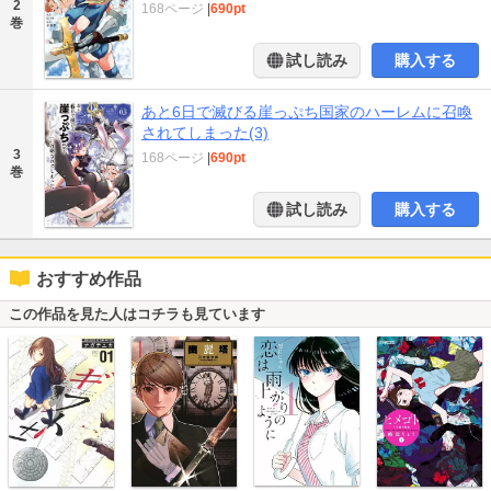
2
168ページ
|
690pt
巻
試し読み
購入する
あと6日で滅びる崖っぷち国家のハーレムに召喚
されてしまった(3)
3
168ページ
|
690pt
巻
試し読み
購入する
おすすめ作品
この作品を見た人はコチラも見ています