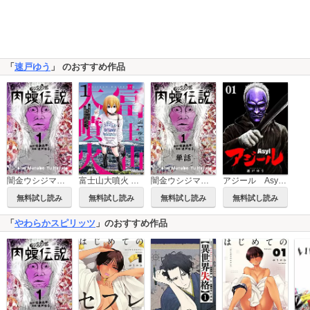
「
速戸ゆう
」 のおすすめ作品
闇金ウシジマくん外伝 肉蝮伝説
富士山大噴火 ～戦力外認定されたおっさん会社員モチザネが天変地異で成り上がり！？～
闇金ウシジマくん外伝 肉蝮伝説【単話】
アジール Asyl ～復讐の裏社会半グレ狩り～【単話】
無料試し読み
無料試し読み
無料試し読み
無料試し読み
「
やわらかスピリッツ
」のおすすめ作品