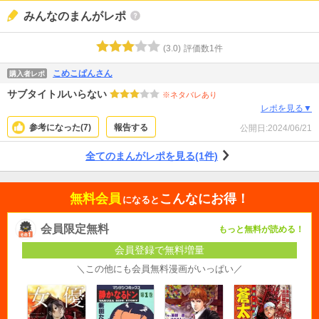
みんなのまんがレポ
(
3.0
)
評価数
1
件
こめこぱんさん
購入者レポ
サブタイトルいらない
※ネタバレあり
レポを見る▼
参考になった(
7
)
報告する
公開日:
2024/06/21
全てのまんがレポを見る(1件)
無料会員
こんなにお得！
になると
会員限定無料
もっと無料が読める！
会員登録で無料増量
＼この他にも会員無料漫画がいっぱい／