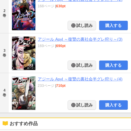
168ページ
|
630pt
2
巻
試し読み
購入する
アジール Asyl ～復讐の裏社会半グレ狩り～(3)
169ページ
|
690pt
3
巻
試し読み
購入する
アジール Asyl ～復讐の裏社会半グレ狩り～(4)
233ページ
|
710pt
4
巻
試し読み
購入する
おすすめ作品