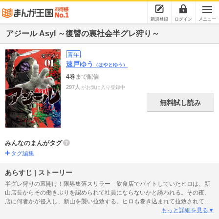
新規登録
ログイン
メニュー
アジール Asyl ～復讐の裏社会半グレ狩り～
青年
速戸ゆう
（はやとゆう）
4巻
まで配信
297人
がお気に入り登録中
無料試し読み
みんなのまんがタグ
タグ編集
あらすじ | ストーリー
半グレ狩りの幕開け！限界集落スリラー 飲食店でバイトしていたヒロは、新
山店長からその働きぶりを認められて社員にならないかと誘われる。その夜、
店に何者かが侵入し、新山を襲い拉致する。ヒロも巻き込まれて拉致されてし
まう。 ヒロが目覚めたのは、とある山間部の川のほとりだった。そこにいた
もっと詳細を見る▼