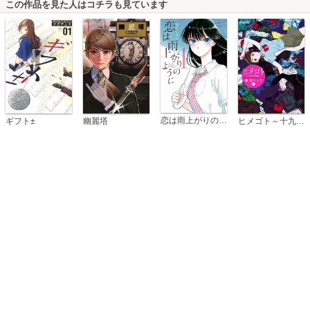
この作品を見た人はコチラも見ています
恋は雨上がりのように
ギフト±
幽麗塔
ヒメゴト～十九歳の制服～