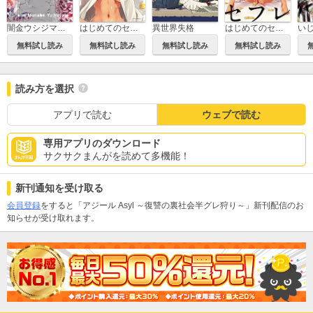
闇金ウシジマくん外伝 肉蝮伝説
はじめてのセフレ
異世界失格
はじめてのセフレ【単話】
無料試し読み
無料試し読み
無料試し読み
無料試し読み
読み方を選択
アプリで読む
ウェブで読む
専用アプリのダウンロード
サクサクまんがを読めて多機能！
新刊通知を受け取る
会員登録
をすると「アジール Asyl ～復讐の裏社会半グレ狩り～」新刊配信のお
知らせが受け取れます。