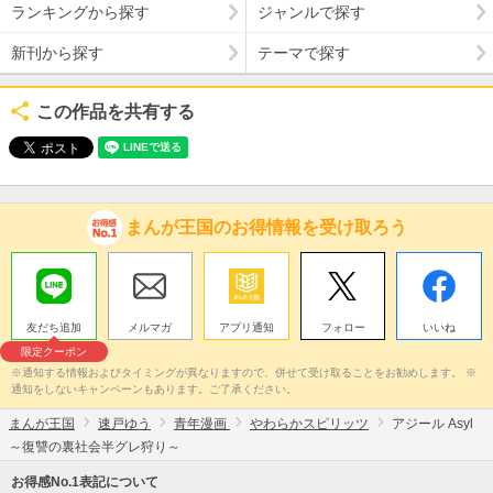
ランキングから探す
ジャンルで探す
新刊から探す
テーマで探す
この作品を共有する
まんが王国のお得情報を受け取ろう
友だち追加
メルマガ
アプリ通知
フォロー
いいね
限定クーポン
※通知する情報およびタイミングが異なりますので、併せて受け取ることをお勧めします。 ※
通知をしないキャンペーンもあります。ご了承ください。
まんが王国
速戸ゆう
青年漫画
やわらかスピリッツ
アジール Asyl
～復讐の裏社会半グレ狩り～
お得感No.1表記について