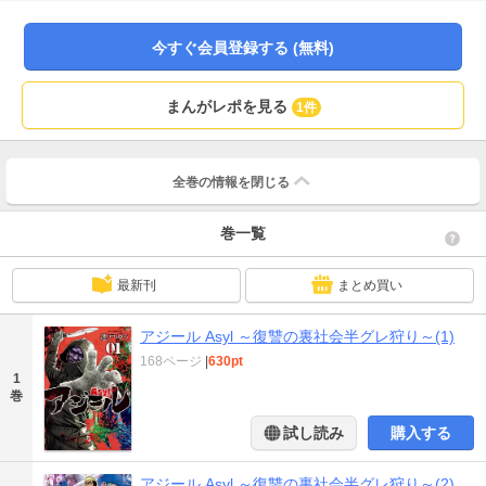
のは、吊るされた新山と些細な理由で新山を拉致し、彼をいたぶる半グレの集
団。 半グレたちは新山を殺してしまい、その様子を目の当たりにしていたヒ
ロも殺されそうになる。そこへ、騒ぎを聞きつけてやってきた近隣のキャンプ
今すぐ会員登録する (無料)
場の管理人夫婦。半グレたちはその夫婦をも襲い、夫の男性を容赦なく殺して
しまう。妻の女性は矢を射られるが、かろうじて逃れる。 目撃者を生かして
はおけないと山狩りを始める半グレたち。そんなヤツらがたどり着いたある集
まんがレポを見る
1件
落。その集落の家に押し入った半グレが謎の存在に襲われ…！？ 半グレ狩り
が始まったこの集落からは逃れられない！激震の限界集落超絶スリラー！！
全巻の情報を
閉じる
巻一覧
最新刊
まとめ買い
アジール Asyl ～復讐の裏社会半グレ狩り～(1)
168ページ
|
630pt
1
巻
試し読み
購入する
アジール Asyl ～復讐の裏社会半グレ狩り～(2)