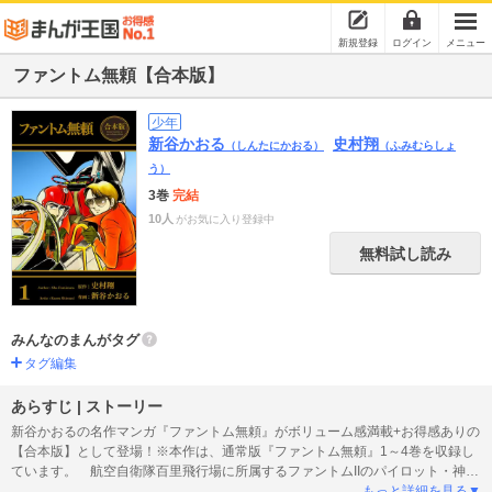
新規登録
ログイン
メニュー
ファントム無頼【合本版】
少年
新谷かおる
史村翔
（しんたにかおる）
（ふみむらしょ
う）
3巻
完結
10人
がお気に入り登録中
無料試し読み
みんなのまんがタグ
タグ編集
あらすじ | ストーリー
新谷かおるの名作マンガ『ファントム無頼』がボリューム感満載+お得感ありの
【合本版】として登場！※本作は、通常版『ファントム無頼』1～4巻を収録し
ています。 航空自衛隊百里飛行場に所属するファントムIIのパイロット・神田
鉄雄と、三沢飛行場に所属するナビゲーター・栗原宏美。二人はそれぞれ凄腕
もっと詳細を見る▼