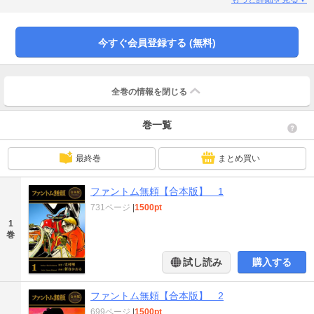
の航空自衛官だが、その性格が災いし基地の問題児として周囲から厄介者扱い
されていた。百里基地司令・太田は、神田に対抗させるため栗原を百里に転属
させる。二人は反発し合うものの互いの技量を認めて意気投合し、680号機の
今すぐ会員登録する (無料)
専属パイロットとして成長していく……。「エリア88」と並ぶ新谷かおる代表
作。原作者・史村翔の自衛官時代の職務経験を踏まえて描かれる生き生きした
ヒューマン・ドラマの傑作！
全巻の情報を
閉じる
巻一覧
最終巻
まとめ買い
ファントム無頼【合本版】 1
731ページ
|
1500pt
1
巻
試し読み
購入する
ファントム無頼【合本版】 2
699ページ
|
1500pt