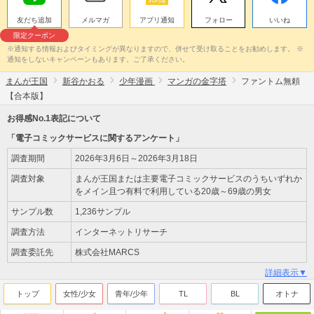
友だち追加
メルマガ
アプリ通知
フォロー
いいね
限定クーポン
※通知する情報およびタイミングが異なりますので、併せて受け取ることをお勧めします。 ※
通知をしないキャンペーンもあります。ご了承ください。
まんが王国
新谷かおる
少年漫画
マンガの金字塔
ファントム無頼
【合本版】
お得感No.1表記について
「電子コミックサービスに関するアンケート」
調査期間
2026年3月6日～2026年3月18日
調査対象
まんが王国または主要電子コミックサービスのうちいずれか
をメイン且つ有料で利用している20歳～69歳の男女
サンプル数
1,236サンプル
調査方法
インターネットリサーチ
調査委託先
株式会社MARCS
詳細表示▼
トップ
女性/少女
青年/少年
TL
BL
オトナ