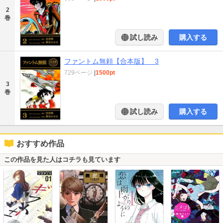
2
巻
試し読み
購入する
ファントム無頼【合本版】 3
729ページ
|
1500pt
3
巻
試し読み
購入する
おすすめ作品
この作品を見た人はコチラも見ています