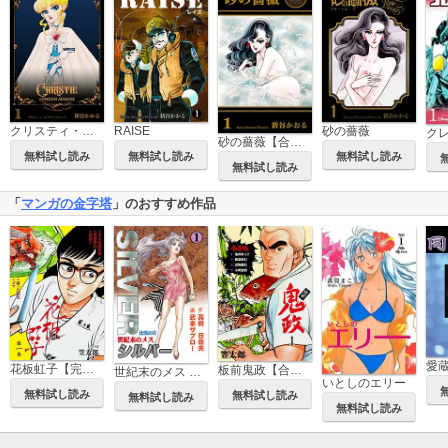
クリスティ・ロンドンマッシブ
RAISE
砂の薔薇
砂の薔薇【合本版】
無料試し読み
無料試し読み
無料試し読み
無料試し読み
「
マンガの金字塔
」のおすすめ作品
愛
花板虹子【完全版】
板前鬼政【合本版】
世紀末のメス シルバー
いとしのエリー
無料試し読み
無料試し読み
無料試し読み
無料試し読み