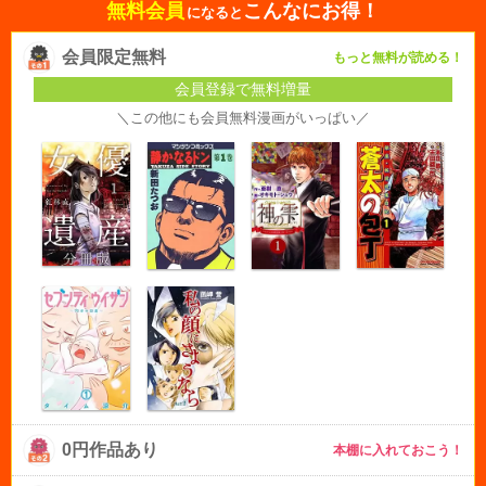
無料会員
こんなにお得！
になると
会員限定無料
もっと無料が読める！
会員登録で無料増量
＼この他にも会員無料漫画がいっぱい／
0円作品あり
本棚に入れておこう！