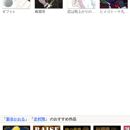
恋は雨上がりのように
ギフト±
幽麗塔
ヒメゴト～十九歳の制服～
「
新谷かおる
」 「
史村翔
」 のおすすめ作品