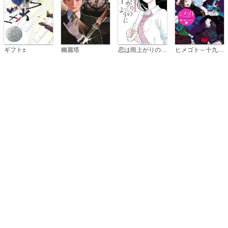
恋は雨上がりのように
ギフト±
幽麗塔
ヒメゴト～十九歳の制服～