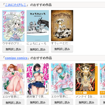
「
こおにたびらこ
」 のおすすめ作品
すうぃーとだーく【電子単行本】
ウサギのプリンセス
にょろにょ～ろ
無料試し読み
無料試し読み
無料試し読み
「
comipo comics
」のおすすめ作品
絶対魅了で異世界攻略！～高慢女わからせハーレム計画～【電子単行本】
エロゲ世界に転生した俺が、推しへの愛で寝取られヒロインを幸せにする。
メンクイ【合本版】
エロゲ世界に転生した俺が、推しへの愛で寝取られヒロインを幸せにする。【電子単行本】
無料試し読み
無料試し読み
無料試し読み
無料試し読み