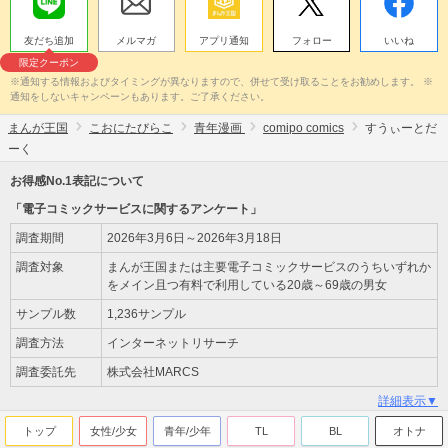
友だち追加
メルマガ
アプリ通知
フォロー
いいね
限定クーポン
※通知する情報およびタイミングが異なりますので、併せて受け取ることをお勧めします。 ※
通知をしないキャンペーンもあります。ご了承ください。
まんが王国
こおにたびらこ
青年漫画
comipo comics
すうぃーとだ
ーく
お得感No.1表記について
「電子コミックサービスに関するアンケート」
調査期間
2026年3月6日～2026年3月18日
調査対象
まんが王国または主要電子コミックサービスのうちいずれか
をメイン且つ有料で利用している20歳～69歳の男女
サンプル数
1,236サンプル
調査方法
インターネットリサーチ
調査委託先
株式会社MARCS
詳細表示▼
トップ
女性/少女
青年/少年
TL
BL
オトナ