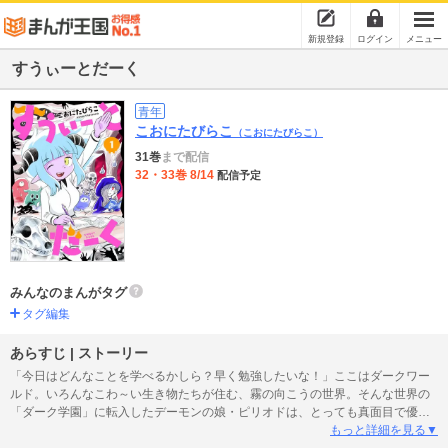
新規登録
ログイン
メニュー
すうぃーとだーく
青年
こおにたびらこ
（こおにたびらこ）
31巻
まで配信
32・33巻 8/14
配信予定
みんなのまんがタグ
タグ編集
あらすじ | ストーリー
「今日はどんなことを学べるかしら？早く勉強したいな！」ここはダークワー
ルド。いろんなこわ～い生き物たちが住む、霧の向こうの世界。そんな世界の
「ダーク学園」に転入したデーモンの娘・ピリオドは、とっても真面目で優し
い女の子。「うまくクラスになじめるかな…」不安だったピリオドだけど、全
もっと詳細を見る▼
身ガイコツな彼や口から強酸が垂れちゃう男子、死神の孫のあの子…個性豊か