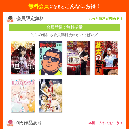
無料会員
こんなにお得！
になると
会員限定無料
もっと無料が読める！
会員登録で無料増量
＼この他にも会員無料漫画がいっぱい／
0円作品あり
本棚に入れておこう！