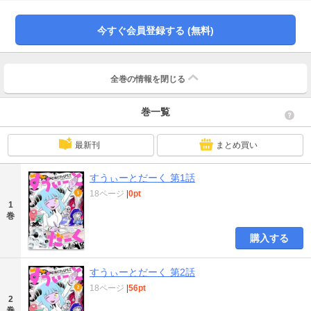
なクラスメイトたちとあっという間に仲良しに!みんなで一緒にお墓を掘った
り、底なしの穴に飛び込んだり…ピリオドの学園生活は毎日が新しいこととの
今すぐ会員登録する (無料)
出会いでいっぱいです！読んでるあなたもきっと知らないダークな世界の学園
生活、ピリオドと一緒に学んでみませんか？
全巻の情報を
閉じる
巻一覧
最新刊
まとめ買い
すうぃーとだーく 第1話
18ページ
|
0pt
1
巻
購入する
すうぃーとだーく 第2話
18ページ
|
56pt
2
巻