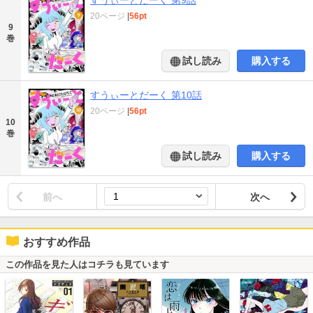
20ページ
|
56pt
9
巻
試し読み
購入する
すうぃーとだーく 第10話
20ページ
|
56pt
10
巻
試し読み
購入する
前へ
次へ
おすすめ作品
この作品を見た人はコチラも見ています