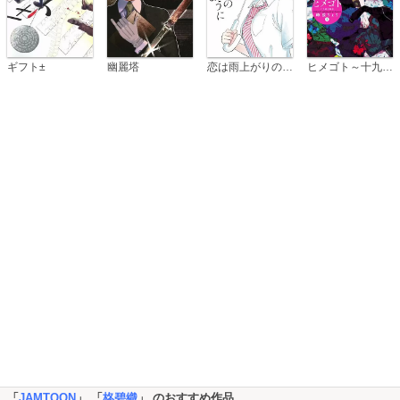
恋は雨上がりのように
ギフト±
幽麗塔
ヒメゴト～十九歳の制服～
「
JAMTOON
」 「
柊碧織
」 のおすすめ作品