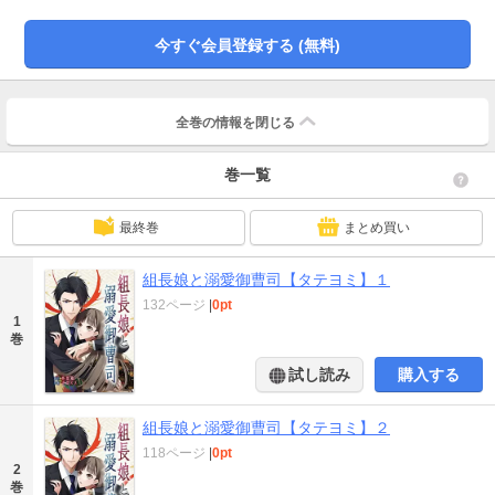
今すぐ会員登録する (無料)
全巻の情報を
閉じる
巻一覧
最終巻
まとめ買い
組長娘と溺愛御曹司【タテヨミ】１
132ページ
|
0pt
1
巻
試し読み
購入する
組長娘と溺愛御曹司【タテヨミ】２
118ページ
|
0pt
2
巻