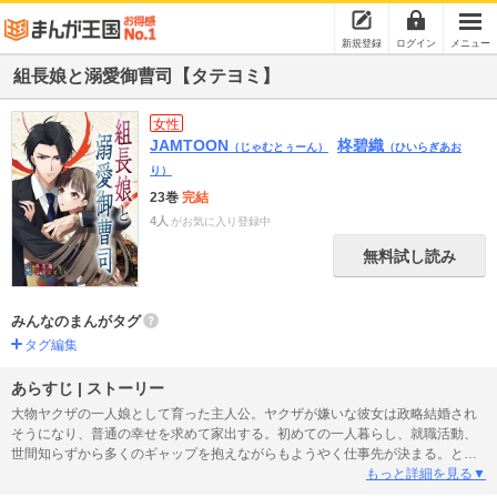
新規登録
ログイン
メニュー
組長娘と溺愛御曹司【タテヨミ】
女性
JAMTOON
柊碧織
（じゃむとぅーん）
（ひいらぎあお
り）
23巻
完結
4人
がお気に入り登録中
無料試し読み
みんなのまんがタグ
タグ編集
あらすじ | ストーリー
大物ヤクザの一人娘として育った主人公。ヤクザが嫌いな彼女は政略結婚され
そうになり、普通の幸せを求めて家出する。初めての一人暮らし、就職活動、
世間知らずから多くのギャップを抱えながらもようやく仕事先が決まる。と、
若手敏腕社長は彼女のことを知っていて──。やり手社長から溺愛され、ヤクザ
もっと詳細を見る▼
抗争も巻き込んだ禁断ラブストーリーが幕を開ける！