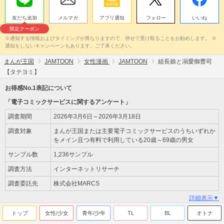
友だち追加
メルマガ
アプリ通知
フォロー
いいね
限定クーポン
※通知する情報およびタイミングが異なりますので、併せて受け取ることをお勧めします。 ※
通知をしないキャンペーンもあります。ご了承ください。
まんが王国
JAMTOON
女性漫画
JAMTOON
組長娘と溺愛御曹司
【タテヨミ】
お得感No.1表記について
「電子コミックサービスに関するアンケート」
調査期間
2026年3月6日～2026年3月18日
調査対象
まんが王国または主要電子コミックサービスのうちいずれか
をメイン且つ有料で利用している20歳～69歳の男女
サンプル数
1,236サンプル
調査方法
インターネットリサーチ
調査委託先
株式会社MARCS
詳細表示▼
トップ
女性/少女
青年/少年
TL
BL
オトナ