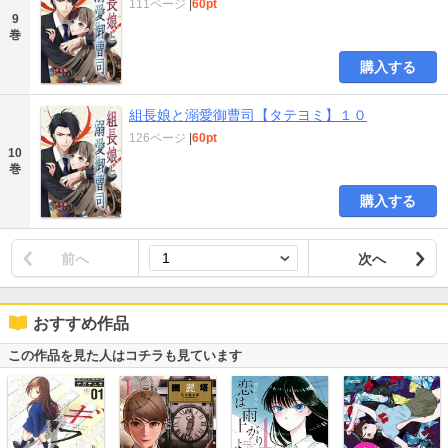
111ページ
|
60pt
9
巻
購入する
組長娘と溺愛御曹司【タテヨミ】１０
126ページ
|
60pt
10
巻
購入する
前へ
次へ
おすすめ作品
この作品を見た人はコチラも見ています