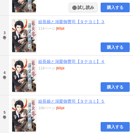
試し読み
購入する
組長娘と溺愛御曹司【タテヨミ】３
114ページ
|
60pt
3
巻
購入する
組長娘と溺愛御曹司【タテヨミ】４
119ページ
|
60pt
4
巻
購入する
組長娘と溺愛御曹司【タテヨミ】５
106ページ
|
60pt
5
巻
購入する