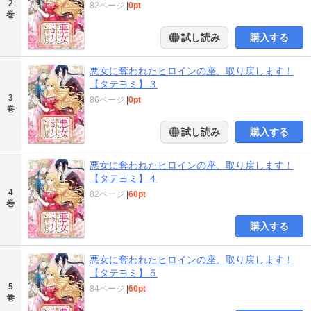
2
82ページ
|
0pt
巻
試し読み
購入する
悪女に奪われたヒロインの座、取り戻します！
【タテヨミ】３
3
86ページ
|
0pt
巻
試し読み
購入する
悪女に奪われたヒロインの座、取り戻します！
【タテヨミ】４
4
82ページ
|
60pt
巻
購入する
悪女に奪われたヒロインの座、取り戻します！
【タテヨミ】５
5
84ページ
|
60pt
巻