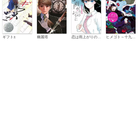
恋は雨上がりのように
ギフト±
幽麗塔
ヒメゴト～十九歳の制服～