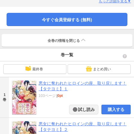
れる。『これは本当の私じゃない、元の体に戻りたい！』そんな絶望のなか出
もっと詳細を見る▼
会ったのは美しい商人ラウル。彼の協力を得て、ソフィアの逆襲が始まる──！
奪われたのならすべて取り返す、大逆転ロマンスファンタジー！
今すぐ会員登録する (無料)
全巻の情報を
閉じる
巻一覧
最終巻
まとめ買い
悪女に奪われたヒロインの座、取り戻します！
【タテヨミ】１
1
103ページ
|
0pt
巻
試し読み
購入する
悪女に奪われたヒロインの座、取り戻します！
【タテヨミ】２