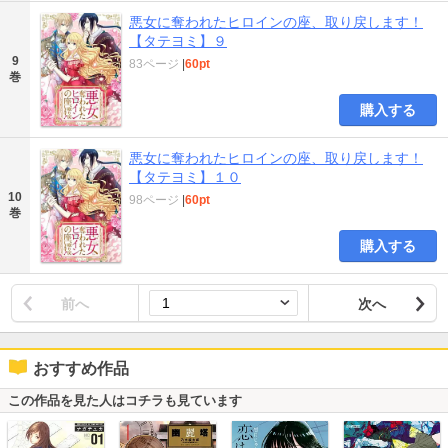
悪女に奪われたヒロインの座、取り戻します！
【タテヨミ】９
9
83ページ
|
60pt
巻
購入する
悪女に奪われたヒロインの座、取り戻します！
【タテヨミ】１０
10
98ページ
|
60pt
巻
購入する
前へ
次へ
おすすめ作品
この作品を見た人はコチラも見ています