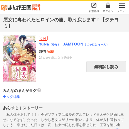
新規登録
ログイン
メニュー
悪女に奪われたヒロインの座、取り戻します！【タテヨ
ミ】
女性
YuNa
JAMTOON
（ゆな）
（じゃむとぅーん）
39巻
完結
24人
がお気に入り登録中
無料試し読み
みんなのまんがタグ
タグ編集
あらすじ | ストーリー
「私の体を返して！！」令嬢ソフィアは最愛のアルフレッド皇太子と結婚し幸
せになるはず、だった…しかし悪女ロザリーの呪いにより、体が入れ替わって
しまう！幸せだった日々は一変、彼女の犯した罪を着せられ、王宮を追い出さ