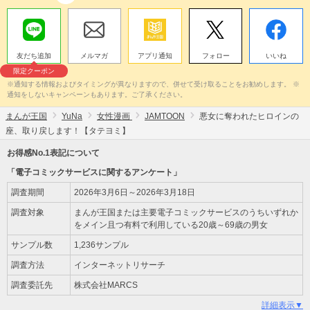
友だち追加
メルマガ
アプリ通知
フォロー
いいね
限定クーポン
※通知する情報およびタイミングが異なりますので、併せて受け取ることをお勧めします。 ※
通知をしないキャンペーンもあります。ご了承ください。
まんが王国
YuNa
女性漫画
JAMTOON
悪女に奪われたヒロインの
座、取り戻します！【タテヨミ】
お得感No.1表記について
「電子コミックサービスに関するアンケート」
調査期間
2026年3月6日～2026年3月18日
調査対象
まんが王国または主要電子コミックサービスのうちいずれか
をメイン且つ有料で利用している20歳～69歳の男女
サンプル数
1,236サンプル
調査方法
インターネットリサーチ
調査委託先
株式会社MARCS
詳細表示▼