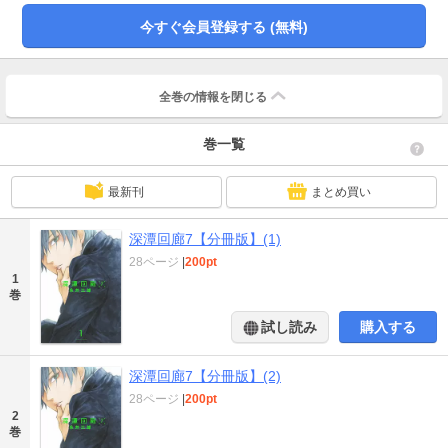
今すぐ会員登録する (無料)
全巻の情報を
閉じる
巻一覧
最新刊
まとめ買い
深潭回廊7【分冊版】(1)
28ページ
|
200pt
1
巻
試し読み
購入する
深潭回廊7【分冊版】(2)
28ページ
|
200pt
2
巻