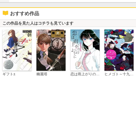
おすすめ作品
この作品を見た人はコチラも見ています
恋は雨上がりのように
ギフト±
幽麗塔
ヒメゴト～十九歳の制服～