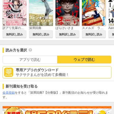
訳アリ先輩の彼女になりました
深潭回廊
ばらけいさま
スメルズ ライク グリーン スピリット
Aa
無料試し読み
無料試し読み
無料試し読み
無料試し読み
読み方を選択
アプリで読む
ウェブで読む
専用アプリのダウンロード
サクサクまんがを読めて多機能！
新刊通知を受け取る
会員登録
をすると「深潭回廊7【分冊版】」新刊配信のお知らせが受け取れま
す。