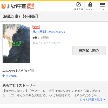
新規登録
ログイン
メニュー
深潭回廊7【分冊版】
女性
永井三郎
（ながいさぶろう）
5巻
まで配信
15人
がお気に入り登録中
無料試し読み
みんなのまんがタグ
タグ編集
あらすじ | ストーリー
【渚が目を覚ます】「ザマーミロ」柳田は渚の父から言われた言葉を反芻す
る。一方、渚も父の夢を見続ける。2人が解放される日は来るのだろうか。
もっと詳細を見る▼