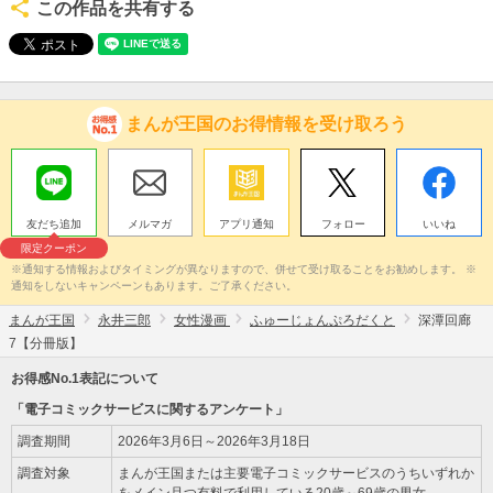
この作品を共有する
まんが王国のお得情報を受け取ろう
友だち追加
メルマガ
アプリ通知
フォロー
いいね
限定クーポン
※通知する情報およびタイミングが異なりますので、併せて受け取ることをお勧めします。 ※
通知をしないキャンペーンもあります。ご了承ください。
まんが王国
永井三郎
女性漫画
ふゅーじょんぷろだくと
深潭回廊
7【分冊版】
お得感No.1表記について
「電子コミックサービスに関するアンケート」
調査期間
2026年3月6日～2026年3月18日
調査対象
まんが王国または主要電子コミックサービスのうちいずれか