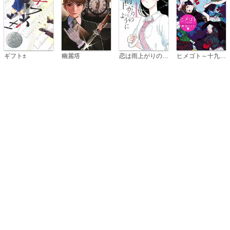
恋は雨上がりのように
ギフト±
幽麗塔
ヒメゴト～十九歳の制服～