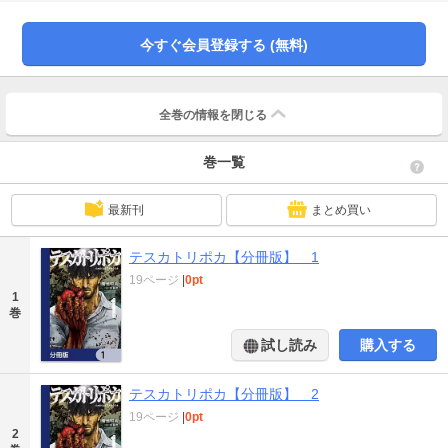
るために進む壮大な計画の行く末は……直木賞＆山本周五郎賞をW受賞の話題
作を圧倒的画力で完全コミカライズ！ 分冊版第1弾。※本作品は単行本を分割
したもので、本編内容は同一のものとなります。重複購入にご注意ください。
今すぐ会員登録する (無料)
全巻の情報を
閉じる
巻一覧
最新刊
まとめ買い
テスカトリポカ【分冊版】 1
19ページ
|
0pt
1
巻
試し読み
購入する
テスカトリポカ【分冊版】 2
19ページ
|
0pt
2