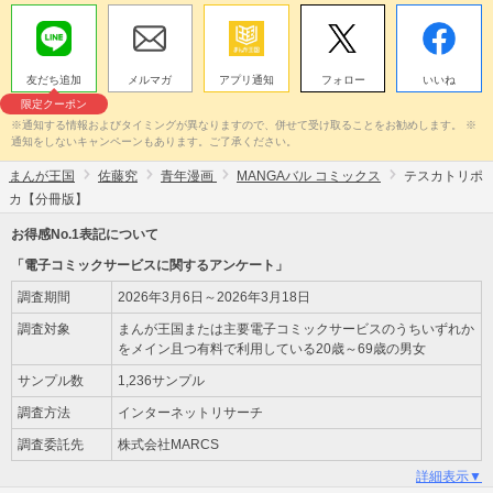
友だち追加
メルマガ
アプリ通知
フォロー
いいね
限定クーポン
※通知する情報およびタイミングが異なりますので、併せて受け取ることをお勧めします。 ※
通知をしないキャンペーンもあります。ご了承ください。
まんが王国
佐藤究
青年漫画
MANGAバル コミックス
テスカトリポ
カ【分冊版】
お得感No.1表記について
「電子コミックサービスに関するアンケート」
調査期間
2026年3月6日～2026年3月18日
調査対象
まんが王国または主要電子コミックサービスのうちいずれか
をメイン且つ有料で利用している20歳～69歳の男女
サンプル数
1,236サンプル
調査方法
インターネットリサーチ
調査委託先
株式会社MARCS
詳細表示▼