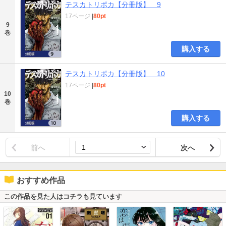
テスカトリポカ【分冊版】 9
17ページ
|
80pt
9
巻
購入する
テスカトリポカ【分冊版】 10
17ページ
|
80pt
10
巻
購入する
前へ
次へ
おすすめ作品
この作品を見た人はコチラも見ています