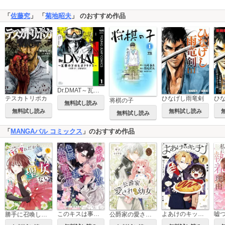
「
佐藤究
」 「
菊地昭夫
」 のおすすめ作品
Dr.DMAT～瓦礫の下のヒポクラテス～
テスカトリポカ
ひなげし雨竜剣
将棋の子
無料試し読み
無料試し読み
無料試し読み
無料試し読み
「
MANGAバル コミックス
」のおすすめ作品
このキスは事故なのに色無しの私がなぜか最強の魔法使いにとらわれてます
よあけのキッチン
勝手に召喚したくせに「行き遅れだから聖女ではない」と言われました ～異世界はとても面倒です～
公爵家の愛されニセ幼女