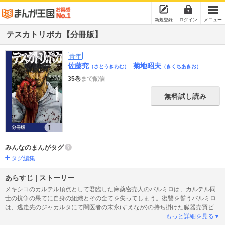
新規登録
ログイン
メニュー
テスカトリポカ【分冊版】
青年
佐藤究
菊地昭夫
（さとうきわむ）
（きくちあきお）
35巻
まで配信
無料試し読み
みんなのまんがタグ
タグ編集
あらすじ | ストーリー
メキシコのカルテル頂点として君臨した麻薬密売人のバルミロは、カルテル同
士の抗争の果てに自身の組織とその全てを失ってしまう。復讐を誓うバルミロ
は、逃走先のジャカルタにて闇医者の末永(すえなが)の持ち掛けた臓器売買ビジ
ネスにのめり込んでいく。麻薬密売人と闇医者、二つの闇社会の頂点を手にす
もっと詳細を見る▼