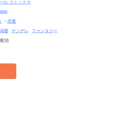
Aバル コミックス
AWA
画
恋愛
溺愛
ヤンデレ
ファンタジー
で配信