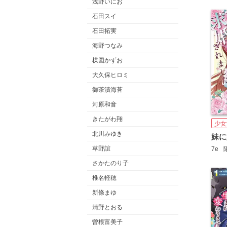
浅野いにお
石田スイ
石田拓実
海野つなみ
楳図かずお
大久保ヒロミ
御茶漬海苔
河原和音
きたがわ翔
少女
北川みゆき
草野誼
7e
さかたのり子
椎名軽穂
新條まゆ
清野とおる
曽根富美子