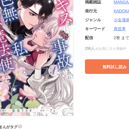
掲載雑誌
MANG
発行元
KADOK
ジャンル
少女漫
キーワード
異世界
配信
2巻
ま
298人
がお気に入り登録中
無料試し読み
まんがタグ