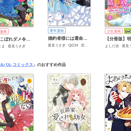
青年漫画
少女漫画
漫画
婚約者様には運命のヒロインが現れますが、暫定婚約ライフを満喫します！ ～嫌われ悪女の猫転生譚～
落ちこぼれダメ令嬢は溺愛されて生まれ変わります！？～褒められるのが嬉しくて頑張っていたら規格外の才能が開花しました～(コミック)
星見うさぎ
Qi234
宮嶋リョク
よしだ吉
星見
とま
星見うさぎ
GAバル コミックス
」のおすすめ作品