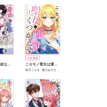
少女漫画
このキスは事故なのに色無しの私がなぜか最強の魔法使いにとらわれてます【分冊版】
ニセモノ聖女は運命をくつがえす
星見うさぎ
桑乃あやせ
Minto Studio