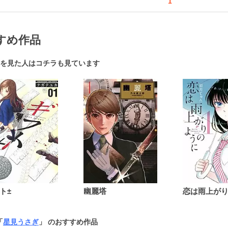
1
すめ作品
を見た人はコチラも見ています
ト±
幽麗塔
「
星見うさぎ
」 のおすすめ作品