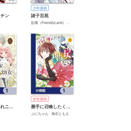
少年漫画
ッチン
諸子百苑
彭傑（FriendlyLand）
少年FLY
彭傑&王士豪(FriendlyLand)
女性漫画
公爵家の愛されニセ幼女【分冊版】
勝手に召喚したくせに「行き遅れだから聖女ではない」と言われました ～異世界はとても面倒です～【分冊版】
ぷにちゃん
海石ともえ