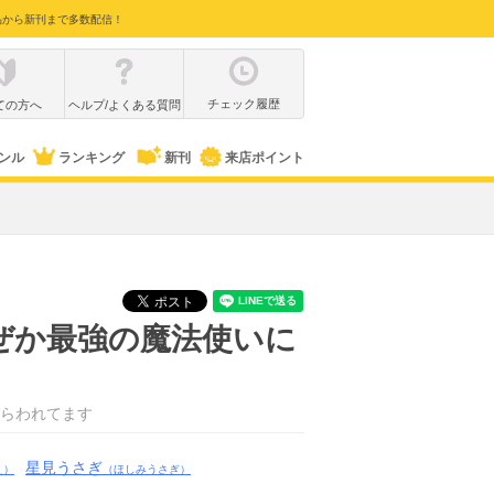
品から新刊まで多数配信！
チェック履歴
ての方へ
ヘルプ/よくある質問
ンル
ランキング
新刊
来店ポイント
ぜか最強の魔法使いに
らわれてます
星見うさぎ
え）
（ほしみうさぎ）