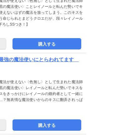
魔法が使えない〈色無し〉として生まれた魔法師
黒の魔法使い〉ことレイノールと転んだ勢いでキ
使えないはずの魔法を放ってしまう。このキスを
う命じられとまどうクロエだが、段々レイノール
下ろしSSつき！】
購入する
か最強の魔法使いにとらわれてます
魔法が使えない〈色無し〉として生まれた魔法師
黒の魔法使い〉レイノールと転んだ勢いでキスを
スをきっかけにレイノールの婚約者として一緒に
…？無表情な魔法使いからのキスに翻弄されっぱ
購入する