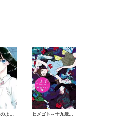
恋は雨上がりのように
ヒメゴト～十九歳の制服～