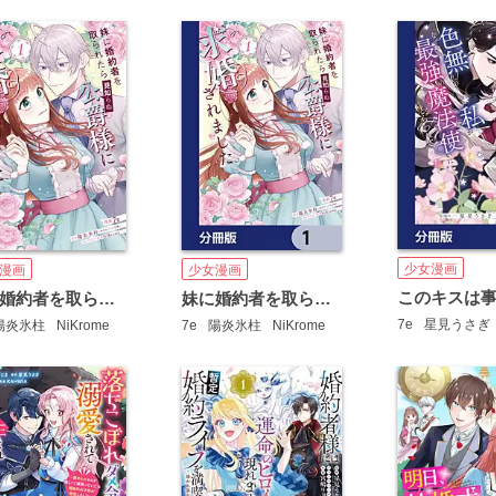
少女漫画
漫画
少女漫画
妹に婚約者を取られたら見知らぬ公爵様に求婚されました
妹に婚約者を取られたら見知らぬ公爵様に求婚されました【分冊版】
7e
星見うさぎ
陽炎氷柱
NiKrome
7e
陽炎氷柱
NiKrome