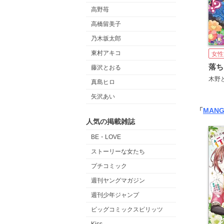
高野苺
高橋留美子
乃木坂太郎
東村アキコ
女性
藤沢とおる
木野
真島ヒロ
矢沢あい
「
MAN
人気の掲載雑誌
BE・LOVE
ストーリーな女たち
プチコミック
週刊ヤングマガジン
週刊少年ジャンプ
ビッグコミックスピリッツ