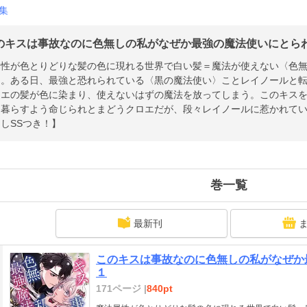
集
のキスは事故なのに色無しの私がなぜか最強の魔法使いにとらわれ
属性が色とりどりな髪の色に現れる世界で白い髪＝魔法が使えない〈色
エ。ある日、最強と恐れられている〈黒の魔法使い〉ことレイノールと
ロエの髪が色に染まり、使えないはずの魔法を放ってしまう。このキス
に暮らすよう命じられとまどうクロエだが、段々レイノールに惹かれてい
しSSつき！】
巻一覧
最新刊
このキスは事故なのに色無しの私がなぜ
１
171ページ |
840pt