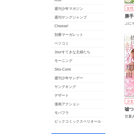
Kiss
女性
週刊少年マガジン
週刊ヤングジャンプ
ぷに
Cheese!
別冊マーガレット
ベツコミ
Jourすてきな主婦たち
モーニング
Sho-Comi
週刊少年サンデー
ヤングキング
デザート
少女
漫画アクション
モバフラ
甘夏
ビックコミックスペリオール