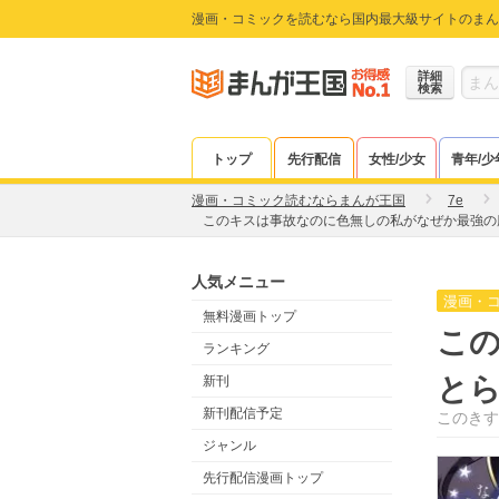
漫画・コミックを読むなら国内最大級サイトのまん
詳細
検索
トップ
先行配信
女性/少女
青年/少
漫画・コミック読むならまんが王国
7e
このキスは事故なのに色無しの私がなぜか最強の
人気メニュー
漫画・
無料漫画トップ
こ
ランキング
と
新刊
新刊配信予定
このきす
ジャンル
先行配信漫画トップ