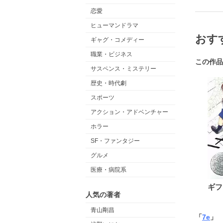
恋愛
ヒューマンドラマ
おす
ギャグ・コメディー
職業・ビジネス
この作品
サスペンス・ミステリー
歴史・時代劇
スポーツ
アクション・アドベンチャー
ホラー
SF・ファンタジー
グルメ
医療・病院系
ギフ
人気の著者
青山剛昌
「
7e
」 