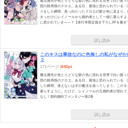
魔法属性が色とりどりな髪の色に現れる世界で白い髪＝
団の雑用係のクロエ。ある日、最強と恐れられている〈
スをした瞬間、真っ白だったクロエの髪が色に染まり、
きっかけにレイノールから婚約者として一緒に暮らすよ
に惹かれていき――？【単行本限定描き下ろし9P＆書き
試し読み
このキスは事故なのに色無しの私がなぜ
２
171ページ |
840pt
魔法属性が色とりどりな髪の色に現れる世界で白い髪＝
団の雑用係のクロエ。ある日、最強と恐れられている〈
した瞬間、使えないはずの魔法を放ってしまう。このキ
暮らすように。だけど、レイノールの元婚約者が現れて
なし！契約婚約ファンタジー第2巻
試し読み