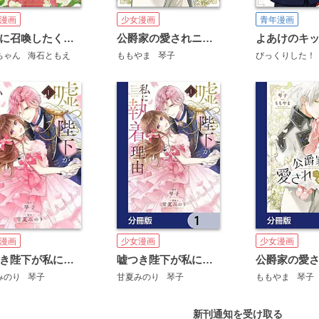
青年漫画
漫画
少女漫画
よあけのキ
勝手に召喚したくせに「行き遅れだから聖女ではない」と言われました ～異世界はとても面倒です～
公爵家の愛されニセ幼女
びっくりした！
ちゃん
海石ともえ
ももやま
琴子
漫画
少女漫画
少女漫画
嘘つき陛下が私に執着する理由
嘘つき陛下が私に執着する理由【分冊版】
みのり
琴子
甘夏みのり
琴子
ももやま
琴子
新刊通知を受け取る