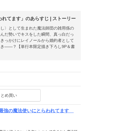
てます」のあらすじ | ストーリー
無し〉として生まれた魔法師団の雑用係の
転んだ勢いでキスをした瞬間、真っ白だっ
をきっかけにレイノールから婚約者として
き――？【単行本限定描き下ろし9P＆書
まとめ買い
か最強の魔法使いにとらわれてます