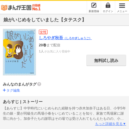
新規登録
ログイン
メニュー
娘がいじめをしていました【タテスク】
女性
しろやぎ秋吾
（しろやぎしゅうご）
20巻
まで配信
1人
がお気に入り登録中
無料試し読み
みんなのまんがタグ
タグ編集
あらすじ | ストーリー
【あらすじ】中学時代にいじめられた経験を持つ赤木加奈子はある日、小学5年
生の娘・愛が同級生の馬場小春をいじめていることを知り、家族で馬場家に謝
罪に向かう。加奈子たちの謝罪はその場では受け入れてもらえたものの、小春
はその後、不登校になってしまう。小春の母・千春は苦しむ娘を見て知り合い
もっと詳細を見る▼