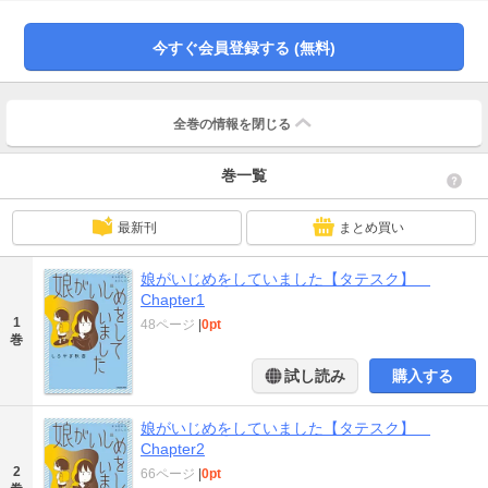
に相談するが、SNS上での匿名の告発をきっかけに、思いもよらない事態へと
発展してしまうのだった──。我が子への不信感、夫との意見の相違、SNSで巻
き起こる炎上…様々な問題に翻弄される二つの家族。自分の子供がいじめの当
今すぐ会員登録する (無料)
事者と知った時、「正しい対応」とは果たして何なのか？いじめ問題を加害者
家族、被害者家族双方の視点から描く、意欲的セミフィクション。【「シリー
ズ 立ち行かないわたしたち」について】「シリーズ 立ち行かないわたした
ち」は、ＫＡＤＯＫＡＷＡコミックエッセイ編集部による、コミックエッセイ
全巻の情報を
閉じる
とセミフィクションのシリーズです。本シリーズでは、思いもよらない出来事
を経験したり、困難に直面したりと、ままならない日々を生きる人物の姿を、
巻一覧
他人事ではなく「わたしたちの物語」として想像できるような作品を刊行しま
す。見知らぬ誰かの日常であると同時に、いつか自分にも起こるかもしれない
日常の物語を、ぜひお楽しみください。
最新刊
まとめ買い
娘がいじめをしていました【タテスク】
Chapter1
1
48ページ
|
0pt
巻
試し読み
購入する
娘がいじめをしていました【タテスク】
Chapter2
2
66ページ
|
0pt