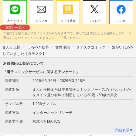
友だち追加
メルマガ
アプリ通知
フォロー
いいね
限定クーポン
※通知する情報およびタイミングが異なりますので、併せて受け取ることをお勧めします。 ※
通知をしないキャンペーンもあります。ご了承ください。
まんが王国
しろやぎ秋吾
女性漫画
タテスクコミック
娘がいじめを
していました【タテスク】
お得感No.1表記について
「電子コミックサービスに関するアンケート」
調査期間
2026年3月6日～2026年3月18日
調査対象
まんが王国または主要電子コミックサービスのうちいずれか
をメイン且つ有料で利用している20歳～69歳の男女
サンプル数
1,236サンプル
調査方法
インターネットリサーチ
調査委託先
株式会社MARCS
詳細表示▼