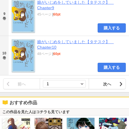
娘がいじめをしていました【タテスク】
Chapter9
9
45ページ
|
60pt
巻
購入する
娘がいじめをしていました【タテスク】
Chapter10
10
48ページ
|
60pt
巻
購入する
前へ
次へ
おすすめ作品
この作品を見た人はコチラも見ています