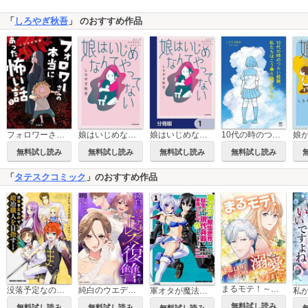
「
しろやぎ秋吾
」 のおすすめ作品
フォロワーさんの本当にあった怖い話
娘はいじめなんてやってない
娘はいじめなんてやってない【分冊版】
10代の時のつらい経験、私たちはこう乗り越えました
無料試し読み
無料試し読み
無料試し読み
無料試し読み
「
タテスクコミック
」のおすすめ作品
まるモテ！～まるいほどモテる世界で溺愛されました～【タテスク】
没落予定なので、鍛冶職人を目指す【タテスク】
純白のウエディングドレスで復讐を【タテスク】
軍オタが魔法世界に転生したら、現代兵器で軍隊ハーレムを作っちゃいました!?【タテスク】
無料試し読み
無料試し読み
無料試し読み
無料試し読み