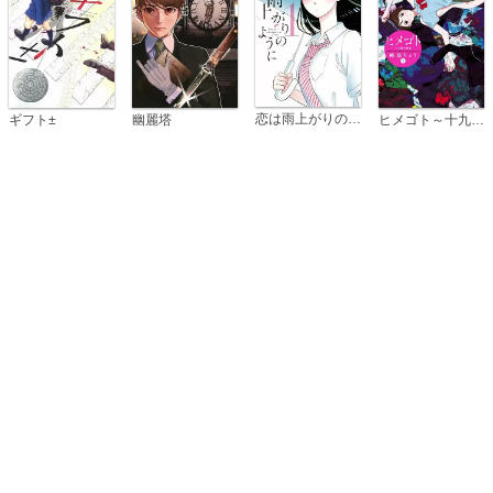
恋は雨上がりのように
ギフト±
幽麗塔
ヒメゴト～十九歳の制服～