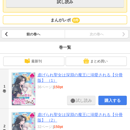
試し読み
まんがレポ
0件
前の巻へ
次の巻へ
巻一覧
最新刊
まとめ買い
虐げられ聖女は深淵の魔王に溺愛される【分冊
版】 （1）
1
36ページ
|
150pt
巻
試し読み
購入する
虐げられ聖女は深淵の魔王に溺愛される【分冊
版】 （2）
2
32ページ
|
150pt