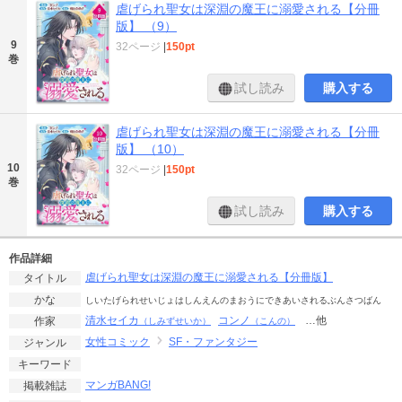
虐げられ聖女は深淵の魔王に溺愛される【分冊
版】 （9）
9
32ページ
|
150pt
巻
試し読み
購入する
虐げられ聖女は深淵の魔王に溺愛される【分冊
版】 （10）
10
32ページ
|
150pt
巻
試し読み
購入する
作品詳細
虐げられ聖女は深淵の魔王に溺愛される【分冊版】
タイトル
かな
しいたげられせいじょはしんえんのまおうにできあいされるぶんさつばん
清水セイカ
コンノ
…他
作家
（しみずせいか）
（こんの）
女性コミック
SF・ファンタジー
ジャンル
キーワード
マンガBANG!
掲載雑誌