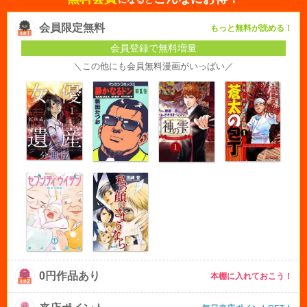
会員限定無料
もっと無料が読める！
会員登録で無料増量
＼この他にも会員無料漫画がいっぱい／
0円作品あり
本棚に入れておこう！